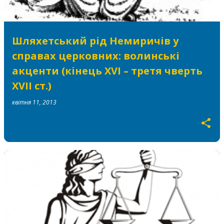
Шляхетський рід Немиричів у
справах церковних: волинські
акценти (кінець XVI – третя чверть
XVII ст.)
квітня 11, 2013