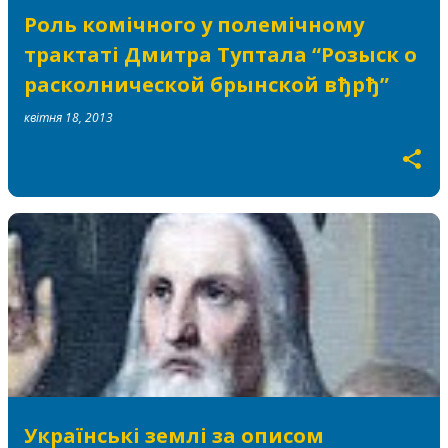
Роль комічного у полемічному
трактаті Дмитра Туптала “Розыск о
расколнической брынской вђрђ”
квітня 18, 2013
Українські землі за описом