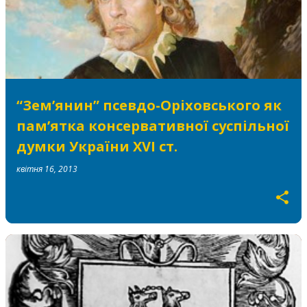
“Зем’янин” псевдо-Оріховського як
пам’ятка консервативної суспільної
думки України XVI ст.
квітня 16, 2013