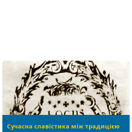
Сучасна славістика між традицією