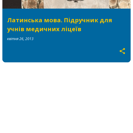
і
к
Латинська мова. Підручник для
а
учнів медичних ліцеїв
ц
квітня 26, 2013
і
ї