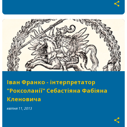
Іван Франко - інтерпретатор
"Роксоланії" Себастіяна Фабіяна
Кленовича
квітня 11, 2013