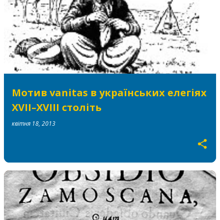
Мотив vanitas в українських елегіях
ХVІІ–ХVІІІ століть
квітня 18, 2013