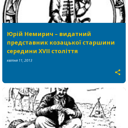
Юрій Немирич – видатний
представник козацької старшини
середини XVII століття
квітня 11, 2013