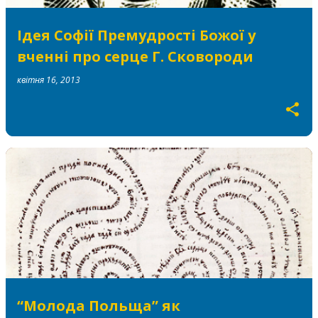
Ідея Софії Премудрості Божої у
вченні про серце Г. Сковороди
квітня 16, 2013
“Молода Польща” як