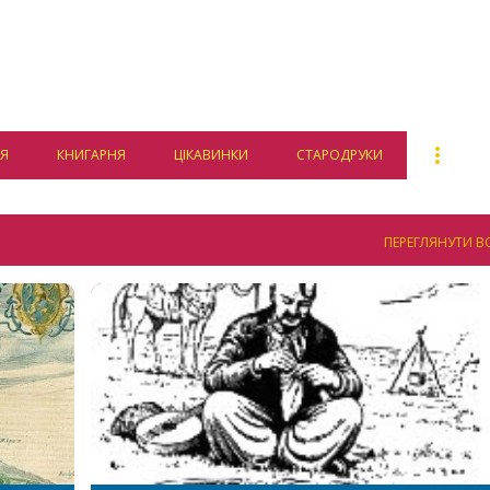
Перейти до основного вмісту
Я
КНИГАРНЯ
ЦІКАВИНКИ
СТАРОДРУКИ
ПЕРЕГЛЯНУТИ ВС
АФІЯ
ДОСЛІДЖЕННЯ
ІСТОРІОГРАФІЯ
ІСТОРІЯ УКРАЇНИ
+
ХМЕЛЬНИЧЧИНА
XVII СТ.
+