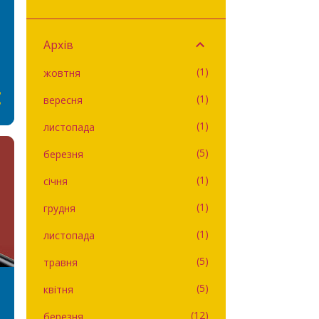
Архів
1
жовтня
1
вересня
1
листопада
5
березня
1
січня
1
грудня
1
листопада
5
травня
5
квітня
12
березня