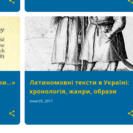
ДОСЛІДЖЕННЯ
КНИГАРНЯ
ЛЮДМИЛА ШЕВЧЕНКО-САВЧИНСЬКА
+
УКРАЇНСЬКА ЛІТЕРАТУРА
зни…»
Латиномовні тексти в Україні:
хронологія, жанри, образи
січня 05, 2017