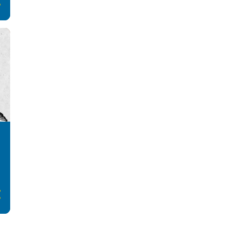
13
березня
13
лютого
13
січня
13
грудня
13
листопада
14
жовтня
13
вересня
10
серпня
14
липня
13
червня
13
травня
13
квітня