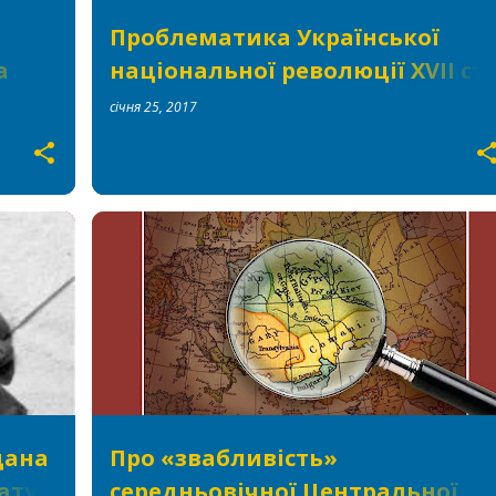
Проблематика Української
а
національної революції XVII ст.
(1622
в північноамериканській
січня 25, 2017
історіографії
ва
ДЖЕРЕЛОЗНАВСТВО
ДОСЛІДЖЕННЯ
ІСТОРІОГРАФІЯ
РЕЦЕНЗІЇ
+
дана
Про «звабливість»
ату
середньовічної Центральної