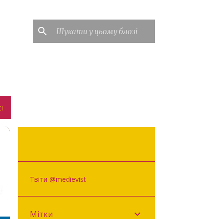
І
Твіти @medievist
Мітки