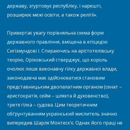
державу, згуртовує республіку, і нарешті,
розширює межі освіти, а також релігії».
Привертає увагу порівняльна схема форм
державного правління, вміщена в епіцедію
Сигізмундові І. Спираючись на арістотелівську
теорію, Оріховський стверджує, що король
очолює лише виконавчу гілку державної влади,
законодавча має здійснюватися становим
представницьким двопалатним органом (сенат –
аристократія, сейм – шляхта й духовенство),
третя гілка – судова. Цим теоретичним
обґрунтуванням український мислитель значно
випередив Шарля Монтеск’є. Однак його праці не