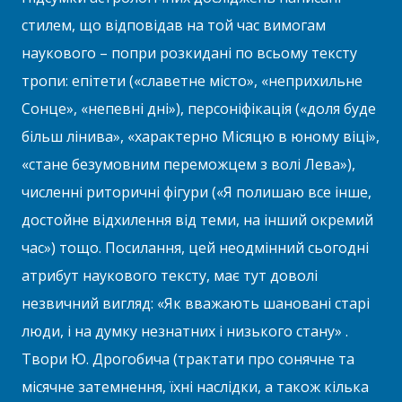
стилем, що відповідав на той час вимогам
наукового – попри розкидані по всьому тексту
тропи: епітети («славетне місто», «неприхильне
Сонце», «непевні дні»), персоніфікація («доля буде
більш лінива», «характерно Місяцю в юному віці»,
«стане безумовним переможцем з волі Лева»),
численні риторичні фігури («Я полишаю все інше,
достойне відхилення від теми, на інший окремий
час») тощо. Посилання, цей неодмінний сьогодні
атрибут наукового тексту, має тут доволі
незвичний вигляд: «Як вважають шановані старі
люди, і на думку незнатних і низького стану» .
Твори Ю. Дрогобича (трактати про сонячне та
місячне затемнення, їхні наслідки, а також кілька