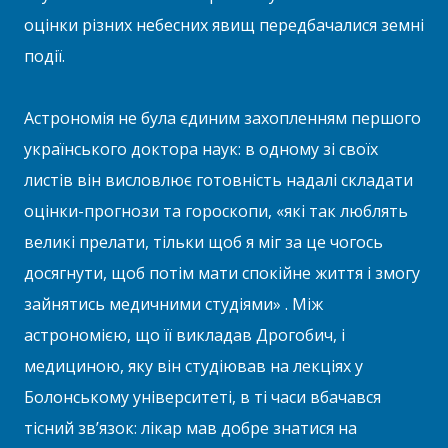
оцінки різних небесних явищ передбачалися земні
події.
Астрономія не була єдиним захопленням першого
українського доктора наук: в одному зі своїх
листів він висловлює готовність надалі складати
оцінки-прогнози та гороскопи, «які так люблять
великі прелати, тільки щоб я міг за це чогось
досягнути, щоб потім мати спокійне життя і змогу
зайнятись медичними студіями» . Між
астрономією, що її викладав Дрогобич, і
медициною, яку він студіював на лекціях у
Болонському університеті, в ті часи вбачався
тісний зв’язок: лікар мав добре знатися на