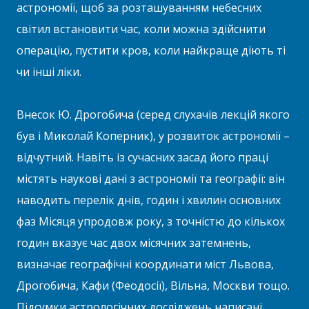
астрономії, щоб за розташуванням небесних
світил встановити час, коли можна здійснити
операцію, пустити кров, коли найкраще діють ті
чи інші ліки.
Внесок Ю. Дрогобича (серед слухачів лекцій якого
був і Миколай Коперник), у розвиток астрономії –
відчутний. Навіть із сучасних засад його праці
містять наукові дані з астрономії та географії: він
наводить перелік днів, годин і хвилин основних
фаз Місяця упродовж року, з точністю до кількох
годин вказує час двох місячних затемнень,
визначає географічні координати міст Львова,
Дрогобича, Кафи (Феодосії), Вільна, Москви тощо.
Підсумки астрологічних досліджень написані