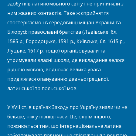
здобутків латиномовного світу і не припиняли з
ним жвавих контактів. Таке ж сприйняття
спостерігаємо і в середовищі міщан України та
Білорусі: православні братства (Львівське, бл.
1585 р., Городоцьке, 1591 р., Київське, бл. 1615 р.,
Луцьке, 1617 р. тощо) організовували та
утримували власні школи, де викладання велося
рідною мовою, водночас велика увага
приділялася опануванню давньогрецької,
латинської та польської мов.
У XVII ст. в країнах Заходу про Україну знали чи не
більше, ніж у пізніші часи. Це, окрім іншого,
пояснюється тим, що інтернаціональна латина
забезпечувала повноцінне спілкування з рештою