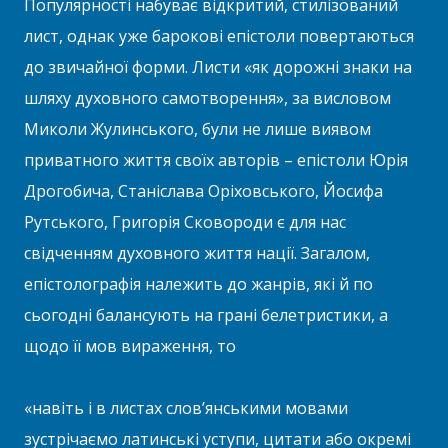
Популярності набуває відкритий, стилізований
лист, однак уже барокові епістоли повертаються
до звичайної форми. Листи «як дорожні знаки на
шляху духовного самотворення», за висловом
Миколи Жулинського, були не лише виявом
приватного життя своїх авторів – епістоли Юрія
Дрогобича, Станіслава Оріховського, Йосифа
Рутського, Григорія Сковороди є для нас
свідченням духовного життя нації. Загалом,
епістолографія належить до жанрів, які й по
сьогодні балансують на грані белетристики, а
щодо її мов вираження, то
«навіть і в листах слов’янськими мовами
зустрічаємо латинські уступи, цитати або окремі