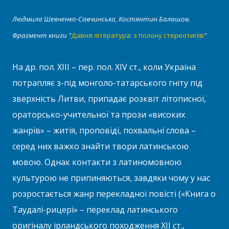
Людмила Шевченко-Савчинська, Костянтин Балашов.
Фрагмент книги "
Давня література: з полону стереотипів
"
На др. пол. XIII – пер. пол. ХІV ст., коли Україна
потрапляє з-під монголо-татарського гніту під
зверхність Литви, припадає розквіт літописної,
ораторсько-учительної та прози «високих
жанрів» – житія, проповіді, похвальні слова –
серед них важко знайти твори латинською
мовою. Однак контакти з латиномовною
культурою не припиняються, завдяки чому у нас
розростається жанр перекладної повісті («Книга о
Таудалі-рицері» – переклад латинського
оригіналу ірландського походження XII ст.,