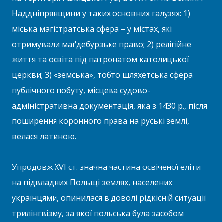
Наддніпрянщини у таких основних галузях: 1)
міська магістратська сфера – у містах, які
отримували маґдебурзьке право; 2) релігійне
життя та освіта під патронатом католицької
церкви; 3) «земська», тобто шляхетська сфера
публічного побуту, місцева судово-
адміністративна документація, яка з 1430 р., після
поширення коронного права на руські землі,
велася латиною.
Упродовж XVI ст. значна частина освіченої еліти
на підвладних Польщі землях, населених
українцями, опинилася в доволі рідкісній ситуації
трилінгвізму, за якої польська була засобом