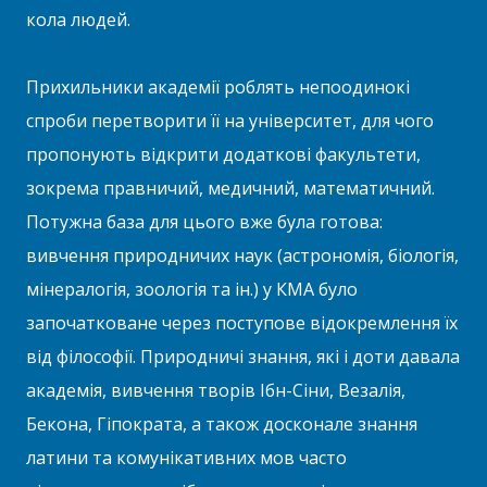
кола людей.
Прихильники академії роблять непоодинокі
спроби перетворити її на університет, для чого
пропонують відкрити додаткові факультети,
зокрема правничий, медичний, математичний.
Потужна база для цього вже була готова:
вивчення природничих наук (астрономія, біологія,
мінералогія, зоологія та ін.) у КМА було
започатковане через поступове відокремлення їх
від філософії. Природничі знання, які і доти давала
академія, вивчення творів Ібн-Сіни, Везалія,
Бекона, Гіпократа, а також досконале знання
латини та комунікативних мов часто