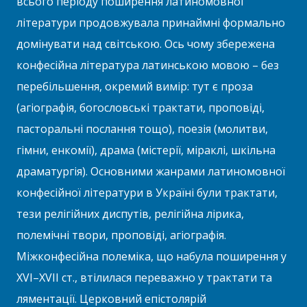
всього періоду поширення латиномовної
літератури продовжувала принаймні формально
домінувати над світською. Ось чому збережена
конфесійна література латинською мовою – без
перебільшення, окремий вимір: тут є проза
(агіографія, богословські трактати, проповіді,
пасторальні послання тощо), поезія (молитви,
гімни, енкомії), драма (містерії, міраклі, шкільна
драматургія). Основними жанрами латиномовної
конфесійної літератури в Україні були трактати,
тези релігійних диспутів, релігійна лірика,
полемічні твори, проповіді, агіографія.
Міжконфесійна полеміка, що набула поширення у
XVI–XVII ст., втілилася переважно у трактати та
ляментації. Церковний епістолярій