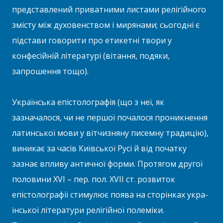
представлений приватними листами релігійного
змісту між духовенством і мирянами; сьогодні є
підстави говорити про етикетні твори у
конфесійній літературі (вітання, подяки,
запрошення тощо).
Українська епістолографія (що з неї, як
зазначалося, чи не пер­шої почалося проникнення
латинської мови у вітчизняну писемну традицію),
виникає за часів Київської Русі й від початку
зазнає впливу античної форми. Протягом другої
половини XVI – пер. пол. XVII ст. розвиток
епістолографії стимулює поява на сторінках укра­
їнської літератури релігійної полеміки.