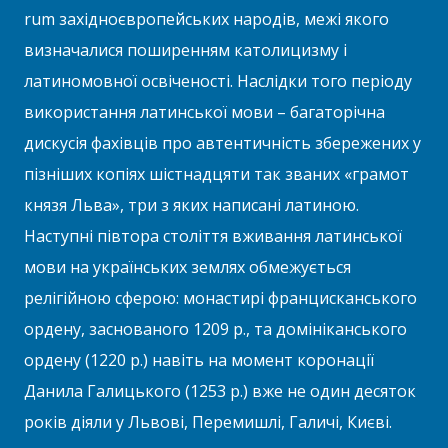
rum західноєвропейських народів, межі якого
визначалися поширенням католицизму і
латиномовної освіченості. Наслідки того періоду
використання латинської мови – багаторічна
дискусія фахівців про автентичність збережених у
пізніших копіях шістнадцяти так званих «грамот
князя Льва», три з яких написані латиною.
Наступні півтора століття вживання латинської
мови на українських землях обмежується
релігійною сферою: монастирі францисканського
ордену, заснованого 1209 р., та домініканського
ордену (1220 р.) навіть на момент коронації
Данила Галицького (1253 р.) вже не один десяток
років діяли у Львові, Перемишлі, Галичі, Києві.