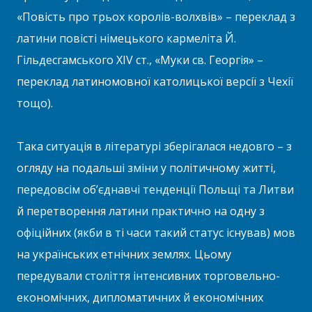
«Повість про трьох королів-волхвів» – переклад з
латини повісті німецького кармеліта Й.
Гільдесгамського XIV ст., «Муки св. Георгія» –
переклад латиномовної католицької версії з Чехії
тощо).
Така ситуація в літературі зберігалася недовго – з
огляду на подальші зміни у політичному житті,
передовсім об’єднавчі тенденції Польщі та Литви
й перетворення латини практично на одну з
офіційних (якби в ті часи такий статус існував) мов
на українських етнічних землях. Цьому
передували століття інтенсивних торговельно-
економічних, дипломатичних й економічних