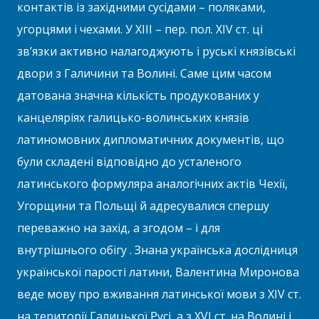
контактів із західними сусідами – поляками,
угорцями і чехами. У XIII – пер. пол. XIV ст. ці
зв’язки активно налагоджують і руські князівські
двори з Галичини та Волині. Саме цим часом
датована значна кількість продукованих у
канцеляріях галицько-волинських князів
латиномовних дипломатичних документів, що
були складені відповідно до усталеного
латинського формуляра аналогічних актів Чехії,
Угорщини та Польщі й адресувалися спершу
переважно на захід, а згодом – і для
внутрішнього обігу . Знана українська дослідниця
української парості латини, Валентина Миронова
веде мову про вживання латинської мови з XIV ст.
на території Галицької Русі, а з XVI ст. на Волині і