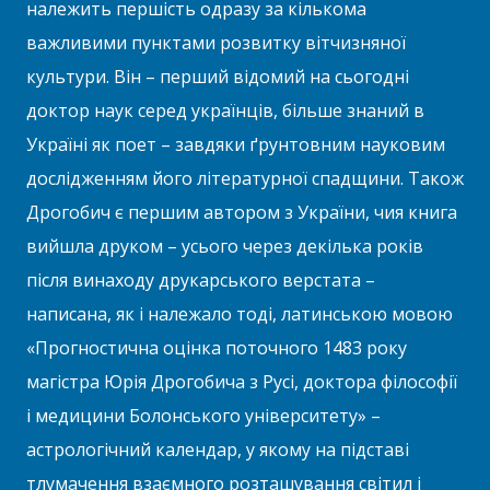
належить першість одразу за кількома
важливими пунктами розвитку вітчизняної
культури. Він – перший відомий на сьогодні
доктор наук серед українців, більше знаний в
Україні як поет – завдяки ґрунтовним науковим
дослідженням його літературної спадщини. Також
Дрогобич є першим автором з України, чия книга
вийшла друком – усього через декілька років
після винаходу друкарського верстата –
написана, як і належало тоді, латинською мовою
«Прогностична оцінка поточного 1483 року
магістра Юрія Дрогобича з Русі, доктора філософії
і медицини Болонського університету» –
астрологічний календар, у якому на підставі
тлумачення взаємного розташування світил і