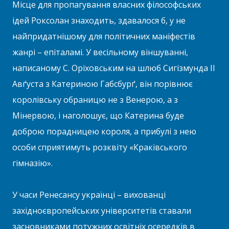
Місце для пропагування власних філософських
ідей Роксолан знаходить, здавалося б, у не
найпридатнішому для політичних маніфестів
жанрі – епіталамі. У весільному віншуванні,
написаному С. Оріховським на шлюб Сигізмунда II
Авґуста з Катериною Габсбурґ, він порівнює
королівську обраницю не з Венерою, а з
Мінервою, і наголошує, що Катерина буде
доброю порадницею короля, а прибулі з нею
особи сприятимуть розквіту «Краківського
гімназію».
У часи Ренесансу українці – вихованці
західноєвропейських університетів ставали
засновниками потужних освітніх осередків в