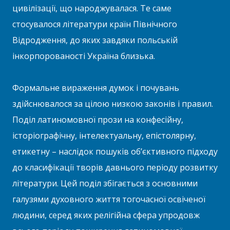
цивілізації, що народжувалася. Те саме
стосувалося літератури країн Північного
Відродження, до яких завдяки польській
інкорпорованості Україна близька.
Формальне вираження думок і почувань
здійснювалося за цілою низкою законів і правил.
Поділ латиномовної прози на конфесійну,
історіографічну, інтелектуальну, епістолярну,
етикетну – наслідок пошуків об’єктивного підходу
до класифікації творів давнього періоду розвитку
літератури. Цей поділ збігається з основними
галузями духовного життя тогочасної освіченої
людини, серед яких релігійна сфера упродовж