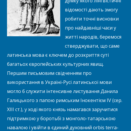
думку якого лінгвістичні
відомості дають змогу
робити точні висновки
про найдавніші часи у
житті народів, беремося
стверджувати, що саме
латинська мова є ключем до розкриття суті
багатьох європейських культурних явищ.
Першим письмовим свідченням про
використання в Україні-Русі латинської мови
могло б служити інтенсивне листування Данила
Галицького з папою римським Інокентієм IV (сер.
XIII ст.), у ході якого князь намагався заручитися
підтримкою у боротьбі з монголо-татарською
навалою і увійти в єдиний духовний orbis terra­