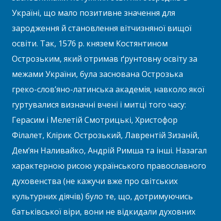
Україні, що мало позитивне значення для
зародження й становлення вітчизняної вищої
освіти. Так, 1576 р. князем Костянтином
Острозьким, який отримав ґрунтовну освіту за
межами України, була заснована Острозька
греко-слов’яно-латинська академія, навколо якої
гуртувалися визначні вчені і митці того часу:
Герасим і Мелетій Смотрицькі, Христофор
Філалет, Клірик Острозький, Лаврентій Зизаній,
Дем’ян Наливайко, Андрій Римша та інші. Назагал
характерною рисою українського православного
духовенства (не кажучи вже про світських
культурних діячів) було те, що, дотримуючись
батьківської віри, вони не відкидали духовних