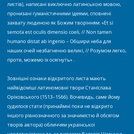
листів), написані виключно латинською мовою,
пронизані гуманістичними ідеями, сповнені
захвату людиною як Божим творінням: «Et si
semota est oculis di­me­n­sio coeli, // Non tamen
humano distat ab ingenio – Обшири неба для
наших очей незбагненно великі, // Розумом легко,
проте, можемо їх осягнуть» .
Зовнішні ознаки відкритого листа мають
найвідоміші латиномовні твори Станіслава
Оріховського (1513–1566). Вочевидь, саме йому
судилося стати (принаймні поки не відкрито
іншого рівнозначного за значимістю й обсягом
творів автора) обличчям української