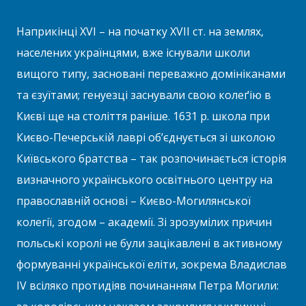
Наприкінці XVI – на початку XVII ст. на землях,
населених українцями, вже існували школи
вищого типу, засновані переважно домініканами
та єзуїтами; генуезці заснували свою колеґію в
Києві ще на століття раніше. 1631 р. школа при
Києво-Печерській лаврі об’єднується зі школою
Київського братства – так розпочинається історія
визначного українського освітнього центру на
православній основі – Києво-Могилянської
колегії, згодом – академії. Зі зрозумілих причин
польські королі не були зацікавлені в активному
формуванні української еліти, зокрема Владислав
IV всіляко протидіяв починанням Петра Могили: