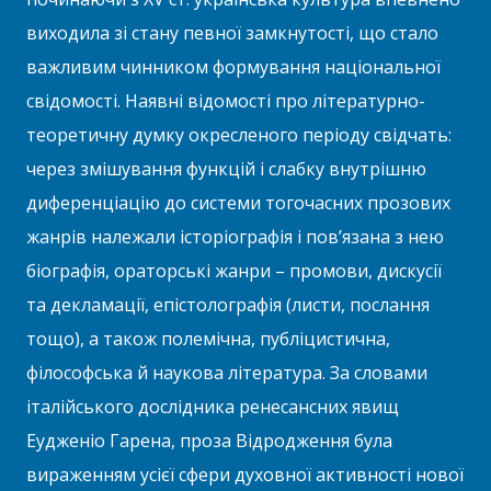
виходила зі стану певної замкнутості, що стало
важливим чинником формування національної
свідомості. Наявні відомості про літературно-
теоретичну думку окресленого періоду свідчать:
через змішування функцій і слабку внутрішню
диференціацію до системи тогочасних прозових
жанрів належали історіографія і пов’язана з нею
біографія, ораторські жанри – промови, дискусії
та декламації, епістолографія (листи, послання
тощо), а також полемічна, публіцистична,
філософська й наукова література. За словами
італійського дослідника ренесансних явищ
Еудженіо Гарена, проза Відродження була
вираженням усієї сфери духовної активності нової