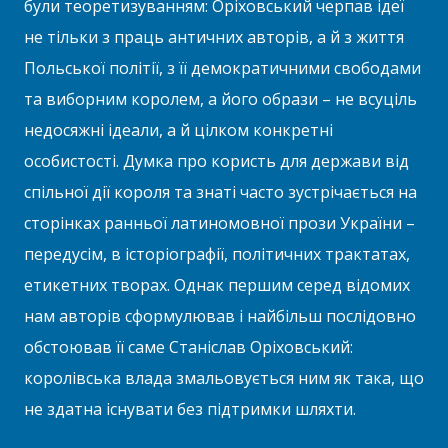
були теоретизуванням: Оріховський черпав ідеї
не тільки з праць античних авторів, а й з життя
Польської політії, з її демократичними свободами
та виборним королем, а його образи – не всуціль
недосяжні ідеали, а й цілком конкретні
особистості. Думка про користь для держави від
спільної дії короля та знаті часто зустрічається на
сторінках ранньої латиномовної прози України –
передусім, в історіографії, політичних трактатах,
етикетних творах. Однак першим серед відомих
нам авторів сформулював і найбільш послідовно
обстоював її саме Станіслав Оріховський:
королівська влада змальовується ним як така, що
не здатна існувати без підтримки шляхти.