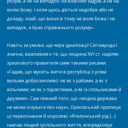
розум, а не на випадок; на власний задум, а не на
волю Божу. І коли щось діється недобре або не
доладу, знай, що винні в тому не воля Божа і не
випадок, а брак справжнього розуму» .
Навіть за умови, що міра ідеалізації Сигізмунда І
значна, важливим є те, що людина XVI ст. наділяє
зразкового правителя саме такими рисами:
«Гадав, що мусить жити в республіці з усіма
вельми доброзичливо: не як з рабами, а як з
вільними; не як з підлеглими, а як із спільниками й
друзями». Сам певний того, що «жодна держава
не може існувати без наук», Оріховський приписує
ці переконання й королеві: «Ягелонський рід (…)
навчає людей суспільного життя, впорядковує