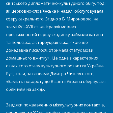
світського дипломатично-культурного обігу, тоді
як церковно-слов’янська й надалі обслуговувала
сферу сакрального. Згідно з В. Мироновою, на
зламі XVI–XVII ст. «в ієрархії мовних
престижностей першу сходинку займали латина
та польська, а староукраїнська, якою ще
донедавна писалося, отримала статус мови
домашнього вжитку» . Це одна з характерних
ознак того етапу культурного розвитку України-
Русі, коли, за словами Дмитра Чижевського,
«Замість повороту до Візантії Україна обернулася
обличчям на Захід».
Завдяки пожвавленню міжкультурних контактів,
починаючи з XV ст. українська культура впевнено