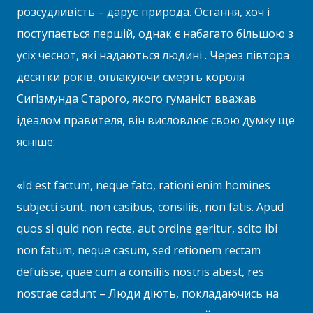
розсудливість – дарує природа. Остання, хоч і
поступається першій, однак є набагато більшою з
усіх чеснот, які надаються людині . Через півтора
десятки років, оплакуючи смерть короля
Сигізмунда Старого, якого гуманіст вважав
ідеалом правителя, він висловлює свою думку ще
ясніше:
«Id est factum, neque fato, rationi enim homines
subjecti sunt, non casibus, consiliis, non fatis. Apud
quos si quid non recte, aut ordine geritur, scito ibi
non fatum, neque casum, sed retionem rectam
defuisse, quae cum a consiliis nostris abest, res
nostrae cadunt – Люди діють, покладаючись на