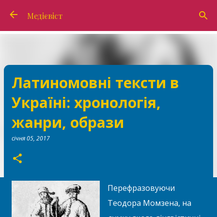
Перейти до основного вмісту
Медієвіст
Латиномовні тексти в
Україні: хронологія,
жанри, образи
січня 05, 2017
Перефразовуючи
Теодора Момзена, на