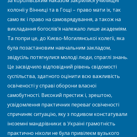
за королівським наказом закрилися училищні
колонії у Вінниці та в Гощі – право мати їх, так
само як і право на самоврядування, а також на
викладання богослів’я належало лише академіям.
Та попри це, до Києво-Могилянської колегії, яка
була позастановим навчальним закладом,
звідусіль потягнулися молоді люди, спраглі знань.
Це засвідчило відповідний рівень свідомості
суспільства, здатного оцінити всю важливість
освіченості у справі оборони власної
самобутності. Високий престиж і, зрештою,
усвідомлення практичних переваг освіченості
спричиняє ситуацію, яку з подивом констатували
іноземні мандрівники: в Україні грамотність
практично ніколи не була привілеєм вузького