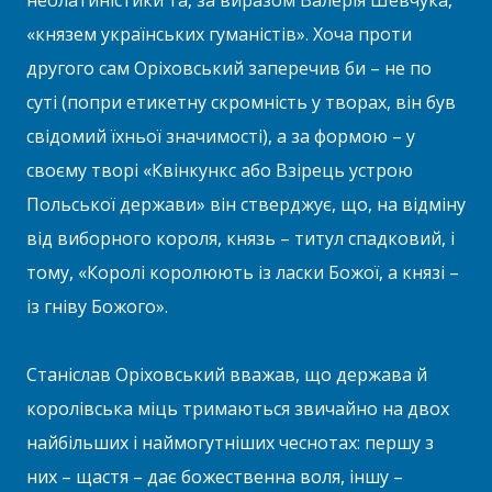
неолатиністики та, за виразом Валерія Шевчука,
«князем українських гуманістів». Хоча проти
другого сам Оріховський заперечив би – не по
суті (попри етикетну скромність у творах, він був
свідомий їхньої значимості), а за формою – у
своєму творі «Квінкункс або Взірець устрою
Польської держави» він стверджує, що, на відміну
від виборного короля, князь – титул спадковий, і
тому, «Королі королюють із ласки Божої, а князі –
із гніву Божого».
Станіслав Оріховський вважав, що держава й
королівська міць тримаються звичайно на двох
найбільших і наймогутніших чеснотах: першу з
них – щастя – дає божественна воля, іншу –