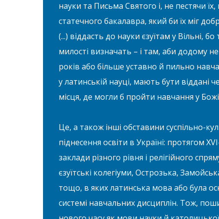
науки та Письма Святого і, не пестячи їх,
статечного бакалавра, який би їх міг добре
(...) віддасть до науки єзуїтам у Вільні, 
милості визначать – і там, аби додому не
років або більше уставно й пильно навча
у латинській науці, мають бути віддані че
місця, де могли б пройти навчання у Божій б
Це, а також інші обставини суспільно-к
піднесення освіти в Україні: протягом XVI
заклади різного рівня і релігійного спрям
єзуїтські колегіуми, Острозька, Замойськ
тощо, в яких латинська мова або була о
системі навчальних дисциплін. Тож, пош
нового часу як мови науки й католицької