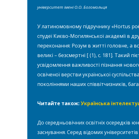
університет імені О.О. Богомольця
У латиномовному підручнику «Hortus poē
спудеї Києво-Могилянської академії в дру
переконання: Розум в житті головне, а вс
великі – безсмертні [ (1), с. 181]. Такий 
усвідомлення важливості пізнання нового
освіченої верстви української суспільст
поколіннями наших співвітчизників, бага
Читайте також:
Українська інтелекту
До середньовічних освітніх осередків юн
заснування. Серед відомих університетів