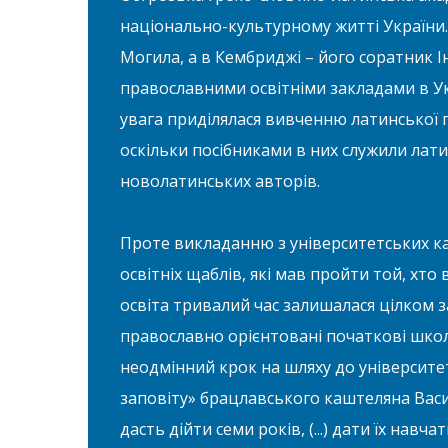
національно-культурному житті України.
Могила, а в Кембриджі – його соратник Ін
православними освітніми закладами в Укр
увага приділялася вивченню латинської 
оскільки посібниками в них служили лат
новолатинських авторів.
Проте викладанню з університетських ка
освітніх щаблів, які мав пройти той, хто
освіта тривалий час залишалася цілком за
православно орієнтовані початкові школи
неодмінний крок на шляху до університет
заповіту» брацлавського каштеляна Васи
дасть дійти семи років, (...) дати їх навч