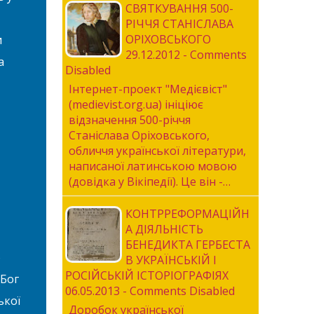
СВЯТКУВАННЯ 500-
РІЧЧЯ СТАНІСЛАВА
ОРІХОВСЬКОГО
и
29.12.2012 - Comments
а
Disabled
Інтернет-проект "Медієвіст"
(medievist.org.ua) ініціює
відзначення 500-річчя
Станіслава Оріховського,
обличчя української літератури,
написаної латинською мовою
(довідка у Вікіпедії). Це він -…
КОНТРРЕФОРМАЦІЙН
А ДІЯЛЬНІСТЬ
БЕНЕДИКТА ГЕРБЕСТА
о
В УКРАЇНСЬКІЙ І
РОСІЙСЬКІЙ ІСТОРІОГРАФІЯХ
 Бог
06.05.2013 - Comments Disabled
ької
Доробок української