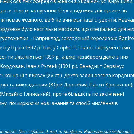
чних освітніх осередків юнаки з України-Русі вирушили
разу після їх заснування. Серед відомих університетів
пи немає жодного, де б не вчилися наші студенти. Навча
кордоном було настільки масовим, що спеціально для ни
 гуртожитки – наприклад, закладений королевою Ядвіг
ті у Празі 1397 р. Так, у Сорбоні, згідно з документами,
денти з’являються 1357 р., а вже незабаром деякі з них
рдован, Іван з Рутенії (1391 р.), Бенедикт Сервінус
ької нації з Києва» (XV ст.). Дехто залишався за кордоно
кою та викладанням (Юрій Дрогобич, Павло Кроснянин),
(Михайло Глинський), проте більшість по закінченні
ну, поширюючи нові знання та спосіб мислення в
докторант, Олеся Гульчій, д. мед. н., професор, Національний медичний