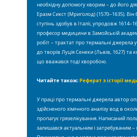
необхідну допомогу хворим – до його д
Еразм Сикст (Мриголод) (1570–1635). Він
ступінь здобув в Італії, упродовж 1614–1
професор медицини в Замойській академі
робіт – трактат про термальні джерела у
до творів Луція Сенеки (Львів, 1627) та
що вважався тоді хворобою.
Читайте також:
Реферат з історії меди
У праці про термальні джерела автор оп
здійсненого хімічного аналізу вод в окол
пропагує грязелікування. Написаний поль
залишався актуальним і затребуваним – ц