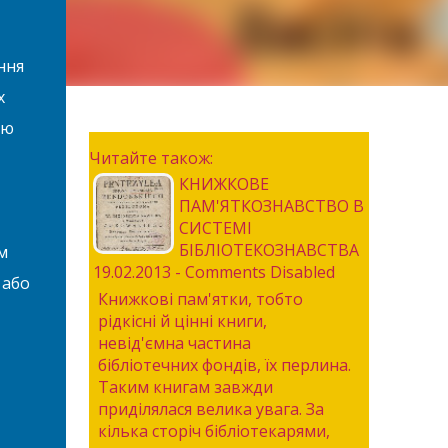
ння
х
ою
Читайте також:
КНИЖКОВЕ
ПАМ'ЯТКОЗНАВСТВО В
СИСТЕМІ
БІБЛІОТЕКОЗНАВСТВА
м
19.02.2013 - Comments Disabled
 або
Книжкові пам'ятки, тобто
рідкісні й цінні книги,
невід'ємна частина
бібліотечних фондів, їх перлина.
Таким книгам завжди
приділялася велика увага. За
кілька сторіч бібліотекарями,