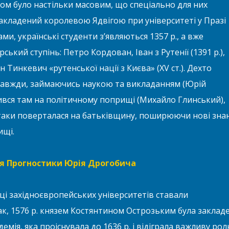
ном було настільки масовим, що спеціально для них
акладений королевою Ядвігою при університеті у Празі 
нтами, українські студенти з’являються 1357 р., а вже
ький ступінь: Петро Кордован, Іван з Рутенії (1391 р.),
н Тинкевич «рутенської нації з Києва» (XV ст.). Дехто
завжди, займаючись наукою та викладанням (Юрій
ився там на політичному поприщі (Михайло Глинський),
 таки поверталася на батьківщину, поширюючи нові зна
ищі.
тя Прогностики Юрія Дрогобича
ці західноєвропейських університетів ставали
ак, 1576 р. князем Костянтином Острозьким була заклад
мія, яка проіснувала до 1636 р. і відіграла важливу рол