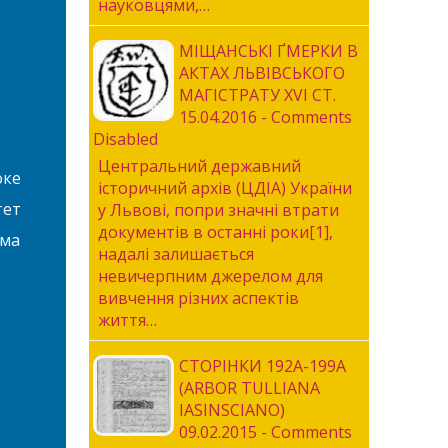
науковцями,…
МІЩАНСЬКІ ҐМЕРКИ В
АКТАХ ЛЬВІВСЬКОГО
МАГІСТРАТУ XVI СТ.
15.04.2016 - Comments
Disabled
Центральний державний
оке
історичний архів (ЦДІА) України
тет
у Львові, попри значні втрати
документів в останні роки[1],
ьма
надалі залишається
.
невичерпним джерелом для
вивчення різних аспектів
життя…
СТОРІНКИ 192А-199А
(ARBOR TULLIANA
IASINSCIANO)
09.02.2015 - Comments