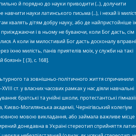
 пильно й порядно до науки приводити (...), долучити
 навчити науки латинського письма (...), і нехай її миліс
бо там хвалять дітям добру науку, або де найпристойніше їх
 приїжджаючи і в ньому не буваючи, коли Бог дасть, сім
лися. А коли їм милостивий Бог дасть досконалу вправн
рез їхню милість, панів приятелів моїх, у служби на такі
оязні» [ (3), с. 168].
ультурного та зовнішньо-політичного життя спричинили
–XVIІІ ст. у власних часових рамках у нас діяли навчальні
ування: братські та унійні школи, протестантські гімназії
а, Києво-Могилянська академії, Чернігівський колегіум
сновною мовою викладання, або займала важливе місце
ирений донедавна в Україні стереотип сприйняття лати
 церкви небезпідставний (однак, як усякий стереотип, н