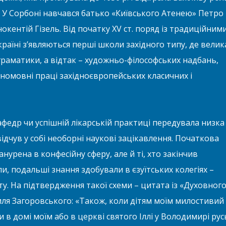
 У Сорбоні навчався батько «Київського Атенею» Петро
окентій Гізель. Від початку XV ст. поряд із традиційним
аїні з’являються перші школи західного типу, де велик
граматики, а відтак – художньо-філософських надбань,
иномовні праці західноєвропейських класичних і
федр чи успішній лікарській практиці передувала низка
 відчув у собі необорні наукові зацікавлення. Початкова
нурена в конфесійну сферу, але й ті, хто закінчив
, подальші знання здобували в єзуїтських колегіях –
у. На підтвердження такої схеми – цитата із «Духовног
ля Загоровського: «Також, коли дітям моїм милостивий
ати в домі моїм або в церкві святого Іллі у Володимирі рус