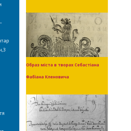
и
–
нтар
н,3
Образ міста в творах Себастіана
Фабіана Кленовича
тя