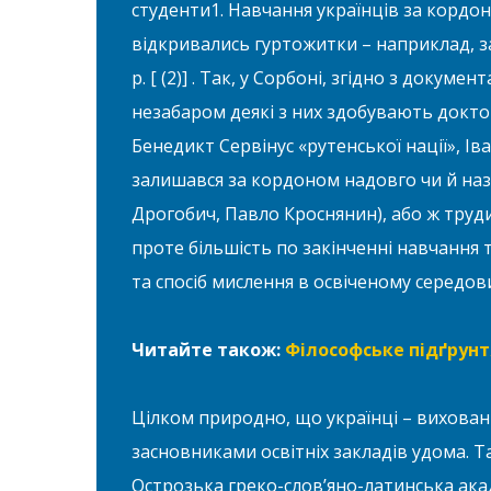
студенти1. Навчання українців за кордо
відкривались гуртожитки – наприклад, з
р. [ (2)] . Так, у Сорбоні, згідно з докуме
незабаром деякі з них здобувають докторс
Бенедикт Сервінус «рутенської нації», Іва
залишався за кордоном надовго чи й на
Дрогобич, Павло Кроснянин), або ж труд
проте більшість по закінченні навчання
та спосіб мислення в освіченому середов
Читайте також:
Філософське підґрун
Цілком природно, що українці – вихован
засновниками освітніх закладів удома. Т
Острозька греко-слов’яно-латинська акаде