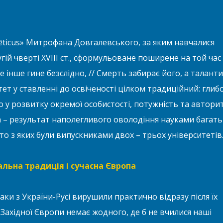
ticus» Митрофана Довгалевського, за яким навчалися
гій чверті XVIII ст., сформульоване поширене на той час
е інше гине безслідно, // Смерть забирає його, а таланти
пієтет у ставленні до освіченості цілком традиційний: глиб
 у розвитку окремої особистості, потужність та автори
ва – результат наполегливого оволодіння науками багат
то з яких були випускниками двох – трьох університетів
альна традиція і сучасна Європа
аки з України-Русі вирушили практично відразу після їх
 Західної Європи немає жодного, де б не вчилися наші