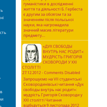
гуманістики в дослідженні
життя та діяльності Б. Гербеста
ть
є другим за обсягом та за
ні
значенням після польської
науки, яка нагромадила
значний масив літератури
ість
предмету.…
«ДУХ СВОБОДЫ
ВНУТРЬ НАС РОДИТ»:
МУДРІСТЬ ГРИГОРІЯ
СКОВОРОДИ У ХХІ
СТОЛІТТІ
27.12.2012 - Comments Disabled
,
Запрошуємо на VIІ студентські
Сковородинівські читання «Дух
свободы внутрь нас родит»:
 в
мудрість Григорія Сковороди у
ни
ХХІ столітті Читання
відбудуться 9 листопада 2012
е