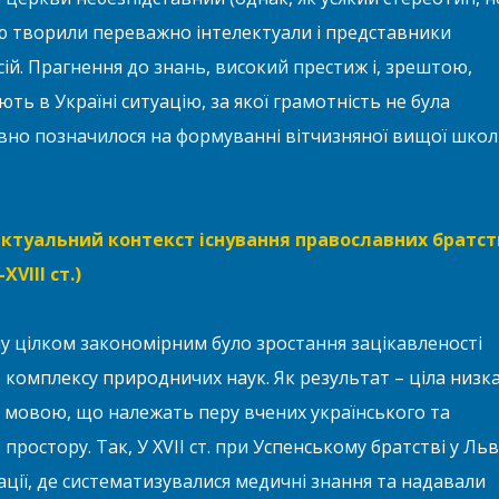
ю творили переважно інтелектуали і представники
ій. Прагнення до знань, високий престиж і, зрештою,
ть в Україні ситуацію, за якої грамотність не була
ивно позначилося на формуванні вітчизняної вищої школи
ктуальний контекст існування православних братст
VIII ст.)
у цілком закономірним було зростання зацікавленості
комплексу природничих наук. Як результат – ціла низк
 мовою, що належать перу вчених українського та
ростору. Так, У XVII ст. при Успенському братстві у Льв
ії, де систематизувалися медичні знання та надавали