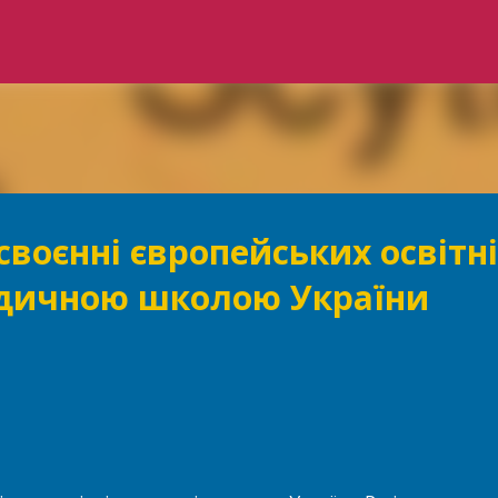
Перейти до основного вмісту
своєнні європейських освітні
дичною школою України