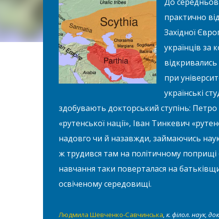
До середньові
практично від
Західної Євро
українців за 
відкривались
при університе
українські сту
здобувають докторський ступінь: Петро Ко
«рутенської нації», Іван Тинкевич «рутенс
надовго чи й назавжди, займаючись нау
ж трудився там на політичному поприщі 
навчання таки поверталася на батьківщи
освіченому середовищі.
Людмила Шевченко-Савчинська
, к. філол. наук, 