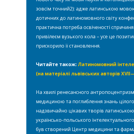
зовсім точний2): адже латинською мово
дотичних до латиномовного світу конфес
практична потреба освіченості спричиняю
привілеєм вузького кола – усе це позит
прискорило її становлення.
Читайте також:
Латиномовний інтеле
(на матеріалі львівських авторів XVІІ—X
На хвилі ренесансного антропоцентризм
медициною та поглиблення знань цілого 
надзвичайно цікавих творів латинською
українсько-польського інтелектуального п
був створений Центр медицини та фармац