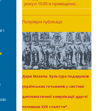
року о 10.00 в приміщенні…
Популярні публікації
 і
в
Дари Мазепи. Культура подарунків
а
українських гетьманів у системі
дипломатичної комунікації другої
ові
половини XVII століття*