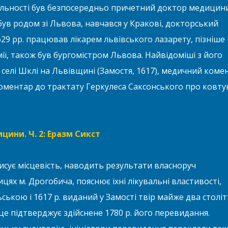
іяльності був безпосередньо причетний доктор медицин
 був родом зі Львова, навчався у Кракові, докторський
629 рр. працював лікарем львівського лазарету, пізніше 
ї, також був бургомістром Львова. Найвідоміші з його
 селі Шклі на Львівщині (Замостя, 1617), медичний коме
 коментар до трактату Геркулеса Саксонського про ковту
цини. Ч. 2: Еразм Сикст
исує місцевість, наводить результати власноруч
ицях м. Дрогобича, пояснює їхні лікувальні властивості,
ською і 1617 р. виданий у Замості твір майже два століт
е підтверджує здійснене 1780 р. його перевидання.