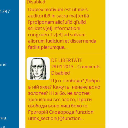
Disabled
Duplex motivum est ut meis
1397
auditorib9 in sacra ma[teri]â
[pro]ponam aliq[ui]d q[ui]d
scilicet v[el] informationi
congrueret v[el] ad solvum
aliorum Iudicium et discernenda
fatilis plerumque…
DE LIBERTATE
ння
28.01.2013 - Comments
Disabled
Що є свобода? Добро
в ній якеє? Кажуть, неначе воно
золотеє? Ні ж бо, не злотне:
зрівнявши все злото, Проти
свободи воно лиш болото.
Григорій Сковорода function
ена
utmx_section(){}function…
ь у