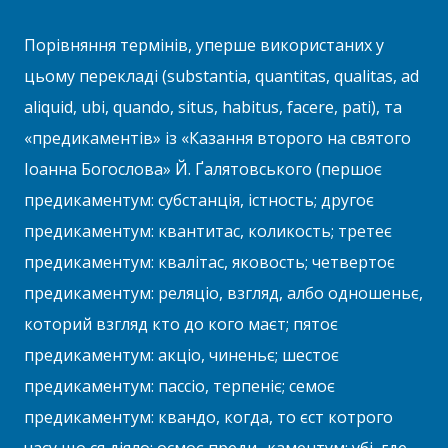
Порівняння термінів, уперше використаних у
цьому перекладі (substantia, quantitas, qualitas, ad
aliquid, ubi, quando, situs, habitus, facere, pati), та
«предикаментів» із «Казання второго на святого
Іоанна Богослова» Й. Ґалятовського (першоє
предикаментум: субстанція, істность; другоє
предикаментум: квантитас, коликость; третеє
предикаментум: квалітас, яковость; четвертоє
предикаментум: реляціо, взгляд, албо одношеньє,
которий взгляд кто до кого маєт; пятоє
предикаментум: акціо, чиненьє; шестоє
предикаментум: пассіо, терпеніє; семоє
предикаментум: квандо, когда, то єст котрого