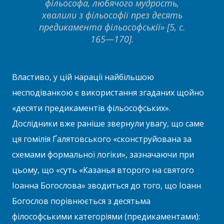
фільософа, любячого мудрость,
хвалили з фільософії през десять
предикамента фільософськії» [5, с.
165—170].
Властиво, у цій нарації найбільшою
несподіванкою є використання згаданих щойно
«десяти предикаментів фільософських».
Дослідники вже раніше звернули увагу, що саме
ця гомілія Ґалятовського «сконструйована за
схемами формальної логіки», зазначаючи при
цьому, що «суть «Казанья второго на святого
Іоанна Богослова» зводиться до того, що Іоанн
Богослов порівнюється з десятьма
філософськими категоріями (предикаментами):