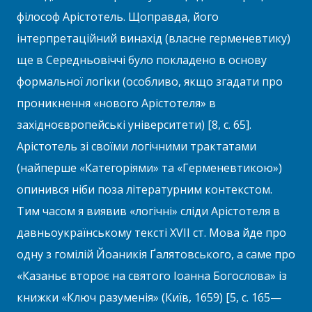
філософ Арістотель. Щоправда, його
інтерпретаційний винахід (власне герменевтику)
ще в Середньовіччі було покладено в основу
формальної логіки (особливо, якщо згадати про
проникнення «нового Арістотеля» в
західноєвропейські університети) [8, с. 65].
Арістотель зі своїми логічними трактатами
(найперше «Категоріями» та «Герменевтикою»)
опинився ніби поза літературним контекстом.
Тим часом я виявив «логічні» сліди Арістотеля в
давньоукраїнському тексті XVII ст. Мова йде про
одну з гомілій Йоаникія Ґалятовського, а саме про
«Казаньє второє на святого Іоанна Богослова» із
книжки «Ключ разуменія» (Київ, 1659) [5, с. 165—