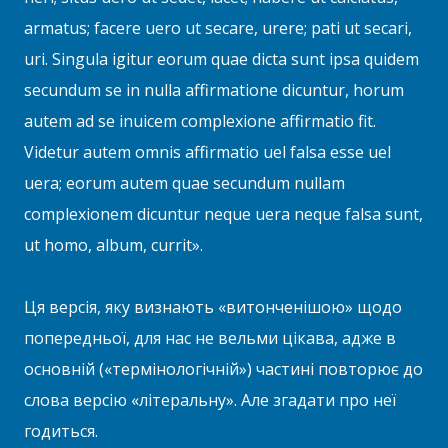
armatus; facere uero ut secare, urere; pati ut secari,
uri. Singula igitur eorum quae dicta sunt ipsa quidem
secundum se in nulla affirmatione dicuntur, horum
autem ad se inuicem complexione affirmatio fit.
Videtur autem omnis affirmatio uel falsa esse uel
uera; eorum autem quae secundum nullam
complexionem dicuntur neque uera neque falsa sunt,
ut homo, album, currit».
Ця версія, яку визнають «витонченішою» щодо
попередньої, для нас не вельми цікава, адже в
основній («термінологічній») частині повторює до
слова версію «літеральну». Але згадати про неї
годиться.