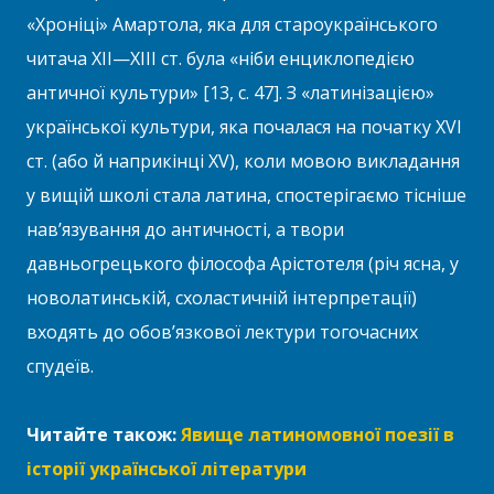
«Хроніці» Амартола, яка для староукраїнського
читача ХІІ—ХІІІ ст. була «ніби енциклопедією
античної культури» [13, с. 47]. З «латинізацією»
української культури, яка почалася на початку XVI
ст. (або й наприкінці XV), коли мовою викладання
у вищій школі стала латина, спостерігаємо тісніше
нав’язування до античності, а твори
давньогрецького філософа Арістотеля (річ ясна, у
новолатинській, схоластичній інтерпретації)
входять до обов’язкової лектури тогочасних
спудеїв.
Читайте також:
Явище латиномовної поезії в
історії української літератури