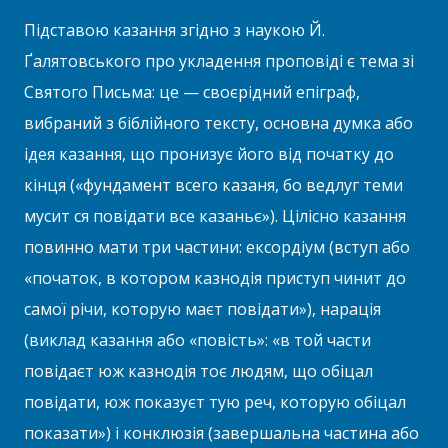
Підставою казання згідно з наукою Й.
Ґалятовського про укладення проповіді є тема зі
Святого Письма: це — своєрідний епіграф,
вибраний з біблійного тексту, основна думка або
ідея казання, що пронизує його від початку до
кінця («фундамент всего казаня, бо ведлуг теми
мусит ся повідати все казаньє»). Цілісно казання
повинно мати три частини: ексордіум (вступ або
«початок, в котором казнодія приступ чинит до
самої річи, которую маєт повідати»), нарація
(виклад казання або «повість»: «в той части
повідаєт юж казнодія тоє людям, що обіцал
повідати, юж показуєт тую реч, которую обіцал
показати») і конклюзія (завершальна частина або