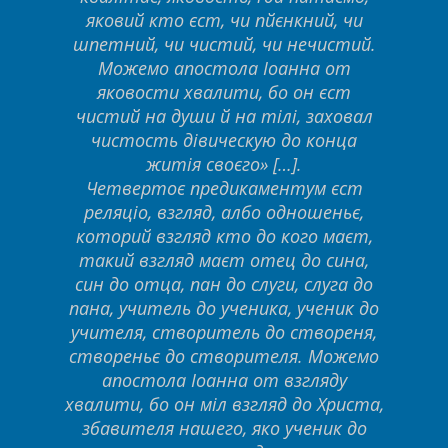
яковий кто єст, чи пйєнкний, чи
шпетний, чи чистий, чи нечистий.
Можемо апостола Іоанна от
яковости хвалити, бо он єст
чистий на души й на тілі, заховал
чистость дівическую до конца
житія своєго» […].
Четвертоє предикаментум єст
реляціо, взгляд, албо одношеньє,
которий взгляд кто до кого маєт,
такий взгляд маєт отец до сина,
син до отца, пан до слуги, слуга до
пана, учитель до ученика, ученик до
учителя, створитель до створеня,
створеньє до створителя. Можемо
апостола Іоанна от взгляду
хвалити, бо он міл взгляд до Христа,
збавителя нашего, яко ученик до