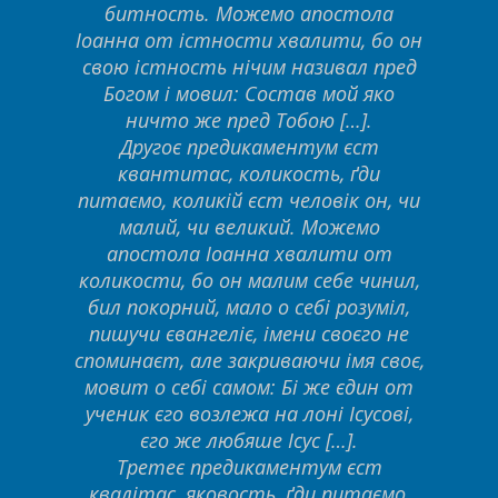
битность. Можемо апостола
Іоанна от істности хвалити, бо он
свою істность нічим називал пред
Богом і мовил: Состав мой яко
ничто же пред Тобою […].
Другоє предикаментум єст
квантитас, коликость, ґди
питаємо, коликій єст человік он, чи
малий, чи великий. Можемо
апостола Іоанна хвалити от
коликости, бо он малим себе чинил,
бил покорний, мало о себі розуміл,
пишучи євангеліє, імени своєго не
споминаєт, але закриваючи імя своє,
мовит о себі самом: Бі же єдин от
ученик єго возлежа на лоні Ісусові,
єго же любяше Ісус […].
Третеє предикаментум єст
квалітас, яковость, ґди питаємо,