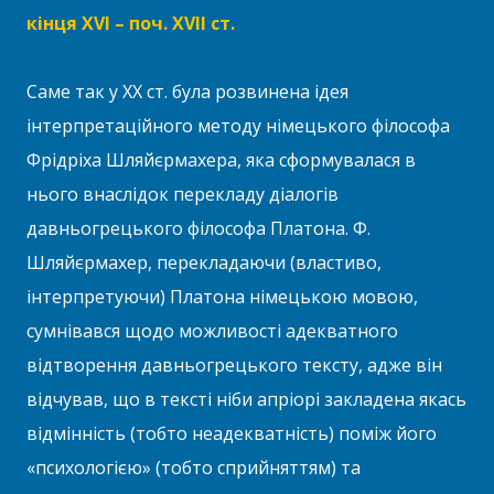
кінця XVI – поч. XVII ст.
Саме так у ХХ ст. була розвинена ідея
інтерпретаційного методу німецького філософа
Фрідріха Шляйєрмахера, яка сформувалася в
нього внаслідок перекладу діалогів
давньогрецького філософа Платона. Ф.
Шляйєрмахер, перекладаючи (властиво,
інтерпретуючи) Платона німецькою мовою,
сумнівався щодо можливості адекватного
відтворення давньогрецького тексту, адже він
відчував, що в тексті ніби апріорі закладена якась
відмінність (тобто неадекватність) поміж його
«психологією» (тобто сприйняттям) та