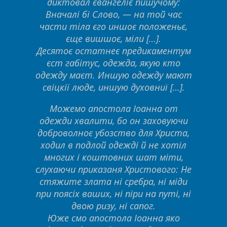
диктовал євангеліє пишучому:
Вначалі бі Слово, — на той час
части тіла єго иншоє положеньє,
єще вишшоє, міли […].
Десятоє остатнеє предикаментум
єст габітус, одежда, якую кто
одежду маєт. Иншую одежду мают
свіцкії люде, иншую духовниї […].
Можемо апостола Іоанна от
одежди хвалити, бо он заховуючи
доброволноє убозство для Христа,
ходил в подлой одежді й не хотіл
многих і коштовних шат міти,
слухаючи приказаня Христового: Не
стяжите злата ні сребра, ні міди
при поясіх ваших, ні піри на путі, ні
двою ризу, ні сапог.
Юже смо апостола Іоанна яко