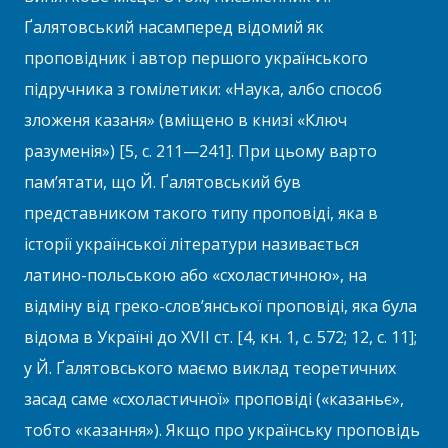
Ґалятовський насамперед відомий як
проповідник і автор першого українського
підручника з гомілетики: «Наука, албо способ
зложеня казаня» (вміщено в книзі «Ключ
разуменія») [5, с. 211—241]. При цьому варто
пам’ятати, що Й. Ґалятовський був
представником такого типу проповіді, яка в
історії української літератури називається
латино-польською або «схоластичною», на
відміну від греко-слов’янської проповіді, яка була
відома в Україні до XVII ст. [4, кн. 1, с. 572; 12, с. 11];
у Й. Ґалятовського маємо виклад теоретичних
засад саме «схоластичної» проповіді («казаньє»,
тобто «казання»). Якщо про українську проповідь