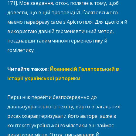
171]. Моє завдання, отож, полягає в тому, щоб
довести, що в цій проповіді Й. Ґалятовського
маємо парафразу саме з Арістотеля. Для цього я й
використаю давній герменевтичний метод,
поєднавши таким чином герменевтику й
гомілетику.
Читайте також:
Йоанникій Галятовський в
історії української риторики
Перш ніж перейти безпосередньо до
давньоукраїнського тексту, варто в загальних
рисах охарактеризувати його автора, адже в
контексті української гомілетики він займає
виняткове місце. Отож, письменник Й.