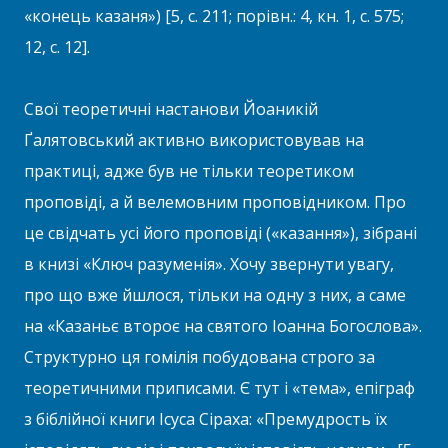
«конець казаня») [5, с. 211; порівн.: 4, кн. 1, с. 575;
12, с. 12].
Свої теоретичні настанови Йоаникій
Ґалятовський активно використовував на
практиці, адже був не тільки теоретиком
проповіді, а й велемовним проповідником. Про
це свідчать усі його проповіді («казання»), зібрані
в книзі «Ключ разуменія». Хочу звернути увагу,
про що вже йшлося, тільки на одну з них, а саме
на «Казаньє второє на святого Іоанна Богослова».
Структурно ця гомілія побудована строго за
теоретичними приписами. Є тут і «тема», епіграф
з біблійної книги Ісуса Сіраха: «Премудрость їх