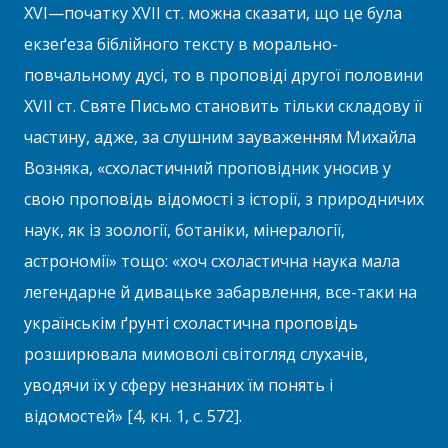
XVI—початку XVII ст. можна сказати, що це була
екзеґеза біблійного тексту в морально-
повчальному дусі, то в проповіді другої половини
XVII ст. Святе Письмо становить тільки складову її
частину, адже, за слушним зауваженням Михайла
Возняка, «схоластичний проповідник уносив у
свою проповідь відомості з історії, з природничих
наук, як із зоології, ботаніки, мінералогії,
астрономії» тощо: «хоч схоластична наука мала
легендарне й дивацьке забарвлення, все-таки на
українськім ґрунті схоластична проповідь
розширювала мимоволі світогляд слухачів,
уводячи їх у сферу незнаних їм понять і
відомостей» [4, кн. 1, с. 572].