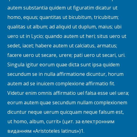
autem substantia quidem ut figuratim dicatur ut
homo, equus; quantitas ut bicubitum, tricubitum;
qualitas ut album; ad aliquid ut duplum, maius; ubi
uero ut in Lycio; quando autem ut heri; situs uero ut
sedet, iacet; habere autem ut calciatus, armatus;
facere uero ut secare, urere; pati uero ut secari, uri.
Singula igitur eorum quae dicta sunt ipsa quidem
secundum se in nulla affirmatione dicuntur, horum
autem ad se inuicem complexione affirmatio fit.
Videtur enim omnis affirmatio uel falsa esse uel uera;
eorum autem quae secundum nullam complexionem
dicuntur neque uerum quicquam neque falsum est,
ut homo, album, currit» (цит. за електронним
виданням «Aristoteles latinus»)1.