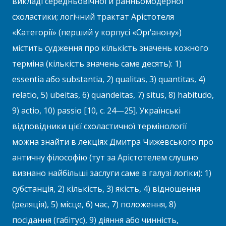
викладі середньовічної й ранньомодерної
схоластики; логічний трактат Арістотеля
«Категорії» (перший у корпусі «Орґанону»)
містить судження про кількість значень кожного
терміна (кількість значень саме десять): 1)
essentia або substantia, 2) qualitas, 3) quantitas, 4)
relatio, 5) ubeitas, 6) quandeitas, 7) situs, 8) habitudo,
9) actio, 10) passio [10, с. 24—25]. Українські
відповідники цієї схоластичної термінології
можна знайти в лекціях Дмитра Чижевського про
античну філософію (тут за Арістотелем слушно
визнано найбільші заслуги саме в галузі логіки): 1)
субстанція, 2) кількість, 3) якість, 4) відношення
(реляція), 5) місце, 6) час, 7) положення, 8)
посідання (габітус), 9) діяння або чинність,