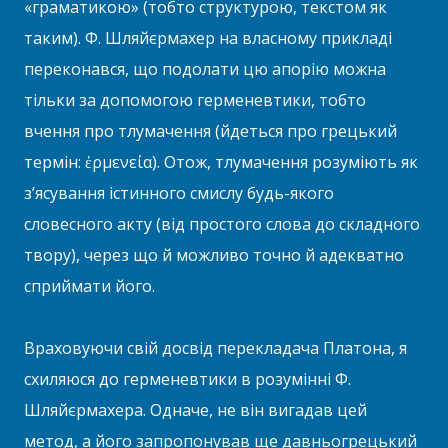
«граматикою» (тобто структурою, текстом як
таким). Ф. Шляйєрмахер на власному прикладі
переконався, що подолати цю апорію можна
тільки за допомогою герменевтики, тобто
вчення про тлумачення (йдеться про грецький
термін: ἑρμενεία). Отож, тлумачення розуміють як
з’ясування істинного смислу будь-якого
словесного акту (від простого слова до складного
твору), через що й можливо точно й адекватно
сприймати його.
Враховуючи свій досвід перекладача Платона, я
схиляюся до герменевтики в розумінні Ф.
Шляйєрмахера. Одначе, не він вигадав цей
метод, а його запропонував ще давньогрецький