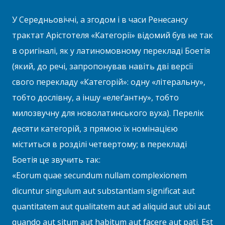
У Середньовіччі, а згодом і в часи Ренесансу
трактат Арістотеля «Категорії» відомий був не так
в оригіналі, як у латиномовному перекладі Боетія
(який, до речі, запропонував навіть дві версії
свого перекладу «Категорій»: одну «літеральну»,
тобто дослівну, а іншу «елеґантну», тобто
милозвучну для новолатинського вуха). Перелік
десяти категорій, з прямою їх номінацією
міститься в розділі четвертому; в перекладі
Боетія це звучить так:
«Eorum quae secundum nullam complexionem
dicuntur singulum aut substantiam significat aut
quantitatem aut qualitatem aut ad aliquid aut ubi aut
quando aut situm aut habitum aut facere aut pati. Est