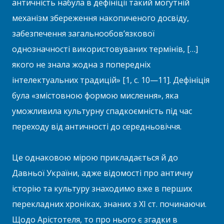
античність набула в дефініції такий могутній
механізм збереження накопиченого досвіду,
забезпечення загальнообов’язкової
однозначності використовуваних термінів, […]
якого не знала жодна з попередніх
інтелектуальних традицій» [1, с. 10—11]. Дефініція
була «змістовною формою мислення», яка
уможливила культурну спадкоємність під час
переходу від античності до середньовіччя.
Це однаковою мірою прикладається й до
Давньої України, адже відомості про античну
історію та культуру знаходимо вже в перших
перекладних хроніках, знаних з ХІ ст. починаючи.
Щодо Арістотеля, то про нього є згадки в