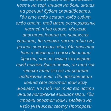
часть на горі, иншая на долі, иншая
на ровнині будет ся знайдовати.
Ґди кто албо лежит, албо сидит,
албо стоїт, той маєт роспоряженьє
частей тіла своєго. Можемо
апостола Іоанна от положеня
хвалити, бо члонки, части тіла єго,
розноє положеньє міли, ґди апостол
Іоан в обявенью своєм обачивши
Христа, пал на землю яко мертв
пред ногами Христовими, на той час
члонки тіла єго всі на ровнині
подоженьє міли. Ґди преклонивши
коліна свої апостол Іоан Богу
молился, на той час тіла єго части
иншоє положеньє вишшоє міли. Ґди
стоячи апостол Іоан і глядячи на
небо ученикови своєму Прохорови