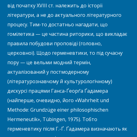
від початку XVIII ст. належить до історії
літератури, а не до актуального літературного
процесу. Тим-то достатньо нагадати, що
гомілетика — це частина риторики, що викладає
правила побудови проповіді (головно,
церковної). Щодо герменевтики, то під сучасну
пору — це вельми модний термін,
актуалізований у постмодерному
(літературознавчому й культурологічному)
дискурсі працями Ганса-Ґеорґа Ґадамера
(найперше, очевидно, його «Wahrheit und
Methode: Grundzüge einer philosophischen
Hermeneutik», Tübingen, 1975). Тобто
герменевтику після Г.-Ґ. Ґадамера визначають як