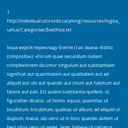
1
http://individual.utoronto.ca/pking/resources/logica_
uetus/Categoriae.Boethius.txt
Інша версія перекладу Боетія (так звана «Editio
composita»): «Eorum quae secundum nullam
complexionem dicuntur singulum aut substantiam
significat aut quantitatem aut qualitatem aut ad
aliquid aut ubi aut quando aut situm aut habitum aut
facere aut pati. Est autem substantia quidem, ut
figuraliter dicatur, ut homo, equus; quantitas ut
bicubitum, tricubitum; qualitas ut album; ad aliquid ut
duplum, maius; ubi uero ut in loco; quando autem ut
heri; situs uero ut sedet, iacet; habere ut calciatus,