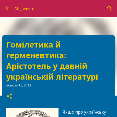
Перейти до основного вмісту
Медієвіст
Гомілетика й
герменевтика:
Арістотель у давній
українській літературі
лютого 15, 2013
Якщо про українську