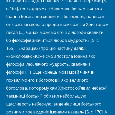
ісповідять людіє і похвалу їх ісповість церкви» [5,
с. 165], і «ексордіум»: «Належало би нам святого
Іоанна Богослова хвалити з богословії, поневаж
он бозськії слова о предвічном бозстві Христовом
писал […]. Єднак можемо єго з філософії хвалити,
бо філософія значиться любов мудрости» [5, с.
165], і «нарація» (про цю частину далі), і
«конклюзія»: «Юже смо апостола Іоанна яко
філософа, люблячого мудрость, хвалили з
філософії […]. Єще конець мові моєй чинячи,
похвалімо єго з богословії, яко великого
богослова, которому сам Христос об’явил небеснії
таємниці бозськії, об’явил найбольшую
щасливость небесную, виденіє лиця бозського і
розними тоє виденіє іменами назвал» [5, с. 170]. А