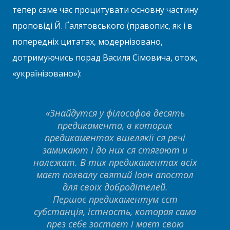
тепер саме час процитувати основну частину
проповіді Й. Ґалятовського (правопис, як і в
попередніх цитатах, модернізовано,
дотримуючись порад Василя Сімовича, отож,
«українізовано»):
«Знайдутся у філософов десять
предикамента, в которих
предикаментах вшелякії ся речі
замикают і до них ся стягают и
належат. В тих предикаментах всіх
маєт похвалу святий Іоан апостол
для своїх добродітелей.
Першоє предикаментум єст
субстанція, істность, которая сама
през себе зостаєт і маєт свою