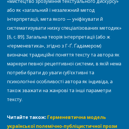
«мистецтво зрозуміння текстуального дискурсу»
або як «загальний і незалежний метод
інтерпретації, мета якого — уніфікувати й
систематизувати низку спеціалізованих методик»
[6, с. 89]. Загальна теорія інтерпретації (або ж
«герменевтика», згідно з Г-Ґ. Ґадамером)
визначає традиційні поняття тексту та автора як
маркери певної рецептивної системи, в якій нема
потреби брати до уваги суб’єктивні та
психологічні особливості автора як індивіда, а
також зважати на жанрові та інші параметри
тексту.
Читайте також:
Герменевтична модель
української полемічно-публіцистичної прози