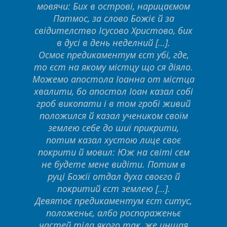
мовячи: Бих в острові, нарицаємом
Патмос, за слово Божіє й за
свідителство Ісусово Христово, бих
в дусі в день неделний […].
Осмоє предикаментум єст убі, где,
то єст на якому містцу що ся діяло.
Можемо апостола Іоанна от містца
хвалити, бо апостол Іоан казал собі
гроб викопати і в том гробі живий
положился й казал учеником своїм
землею себе до шиї прикрити,
потим казал хустою лице своє
покрити й мовил: Юж на світі сем
не будете мене видіти. Потим в
руці Божії отдал духа своєго й
покритий єст землею […].
Девятоє предикаментум єст ситус,
положеньє, албо роспораженьє
частей тіла якого так, же иншая