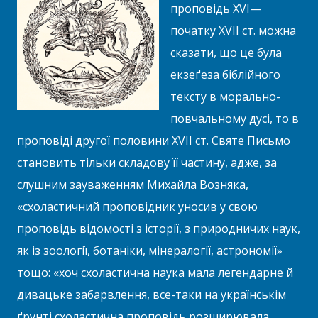
проповідь XVI—
початку XVII ст. можна
сказати, що це була
екзеґеза біблійного
тексту в морально-
повчальному дусі, то в
проповіді другої половини XVII ст. Святе Письмо
становить тільки складову її частину, адже, за
слушним зауваженням Михайла Возняка,
«схоластичний проповідник уносив у свою
проповідь відомості з історії, з природничих наук,
як із зоології, ботаніки, мінералогії, астрономії»
тощо: «хоч схоластична наука мала легендарне й
дивацьке забарвлення, все-таки на українськім
ґрунті схоластична проповідь розширювала