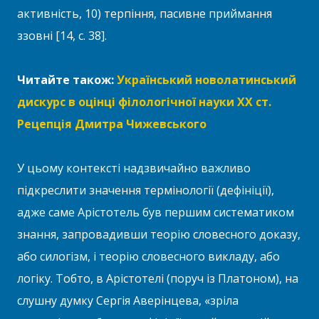
активність, 10) терпіння, пасивне приймання
ззовні [14, с. 38].
Читайте також:
Український новолатинський
дискурс в оцінці філологічної науки XX ст.
Рецепція Дмитра Чижевського
У цьому контексті надзвичайно важливо
підкреслити значення термінології (дефініції),
адже саме Арістотель був першим систематиком
знання, запровадивши теорію словесного доказу,
або силогізм, і теорію словесного викладу, або
логіку. Тобто, в Арістотелі (поруч із Платоном), на
слушну думку Сергія Аверінцева, «зріла