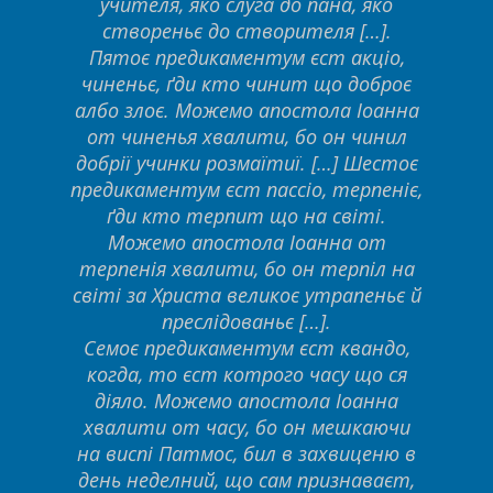
учителя, яко слуга до пана, яко
створеньє до створителя […].
Пятоє предикаментум єст акціо,
чиненьє, ґди кто чинит що доброє
албо злоє. Можемо апостола Іоанна
от чиненья хвалити, бо он чинил
добрії учинки розмаїтиї. […] Шестоє
предикаментум єст пассіо, терпеніє,
ґди кто терпит що на світі.
Можемо апостола Іоанна от
терпенія хвалити, бо он терпіл на
світі за Христа великоє утрапеньє й
преслідованьє […].
Семоє предикаментум єст квандо,
когда, то єст котрого часу що ся
діяло. Можемо апостола Іоанна
хвалити от часу, бо он мешкаючи
на виспі Патмос, бил в захвиценю в
день неделний, що сам признаваєт,