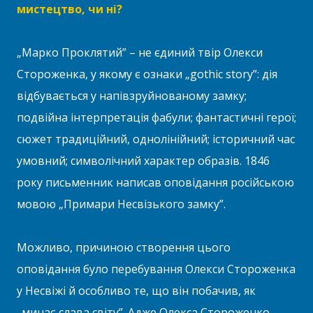
мистецтво, чи ні?
„Марко Проклятий” – не єдиний твір Олекси
Стороженка, у якому є ознаки „gothic story”: дія
відбувається у напівзруйнованому замку;
подвійна інтерпретація фабули; фантастичні герої;
сюжет традиційний, однолінійний; історичний час
умовний; символічний характер образів. 1846
року письменник написав оповідання російською
мовою „Примари Несвізького замку”.
Можливо, причиною створення цього
оповідання було перебування Олекси Стороженка
у Несвіжі й особливо те, що він побачив, як
„минає слава світу”. Адже Олекса Стороженко