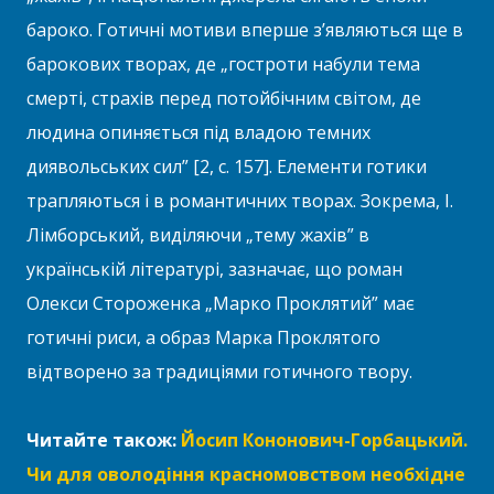
бароко. Готичні мотиви вперше з’являються ще в
барокових творах, де „гостроти набули тема
смерті, страхів перед потойбічним світом, де
людина опиняється під владою темних
диявольських сил” [2, с. 157]. Елементи готики
трапляються і в романтичних творах. Зокрема, І.
Лімборський, виділяючи „тему жахів” в
українській літературі, зазначає, що роман
Олекси Стороженка „Марко Проклятий” має
готичні риси, а образ Марка Проклятого
відтворено за традиціями готичного твору.
Читайте також:
Йосип Кононович-Горбацький.
Чи для оволодіння красномовством необхідне