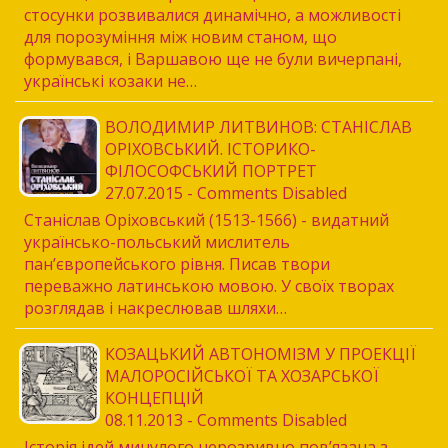
стосунки розвивалися динамічно, а можливості
для порозуміння між новим станом, що
формувався, і Варшавою ще не були вичерпані,
українські козаки не…
ВОЛОДИМИР ЛИТВИНОВ: СТАНІСЛАВ
ОРІХОВСЬКИЙ. ІСТОРИКО-
ФІЛОСОФСЬКИЙ ПОРТРЕТ
27.07.2015 - Comments Disabled
Станіслав Оріховський (1513-1566) - видатний
українсько-польський мислитель
пан’європейського рівня. Писав твори
переважно латинською мовою. У своїх творах
розглядав і накреслював шляхи…
КОЗАЦЬКИЙ АВТОНОМІЗМ У ПРОЕКЦІЇ
МАЛОРОСІЙСЬКОЇ ТА ХОЗАРСЬКОЇ
КОНЦЕПЦІЙ
08.11.2013 - Comments Disabled
Історія ідей минулого нерозривно пов’язана з