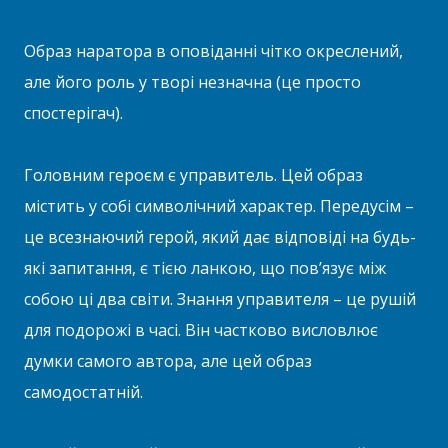
Образ наратора в оповіданні чітко окреслений,
але його роль у творі незначна (це просто
спостерігач).
Головним героєм є управитель. Цей образ
містить у собі символічний характер. Передусім –
це всезнаючий герой, який дає відповіді на будь-
які запитання, є тією ланкою, що пов’язує між
собою ці два світи. Знання управителя – це рушій
для подорожі в часі. Він частково висловлює
думки самого автора, але цей образ
самодостатній.