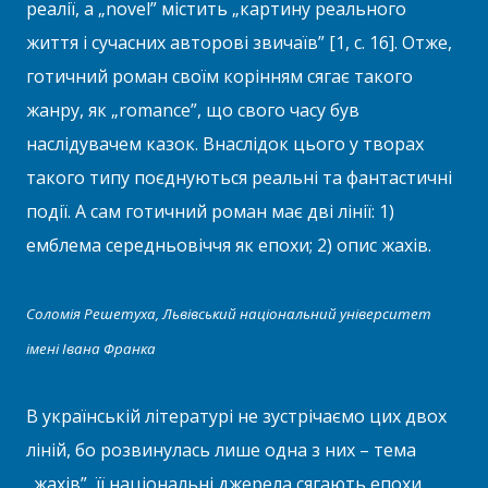
реалії, а „novel” містить „картину реального
життя і сучасних авторові звичаїв” [1, с. 16]. Отже,
готичний роман своїм корінням сягає такого
жанру, як „romance”, що свого часу був
наслідувачем казок. Внаслідок цього у творах
такого типу поєднуються реальні та фантастичні
події. А сам готичний роман має дві лінії: 1)
емблема середньовіччя як епохи; 2) опис жахів.
Соломія Решетуха, Львівський національний університет
імені Івана Франка
В українській літературі не зустрічаємо цих двох
ліній, бо розвинулась лише одна з них – тема
„жахів”, її національні джерела сягають епохи