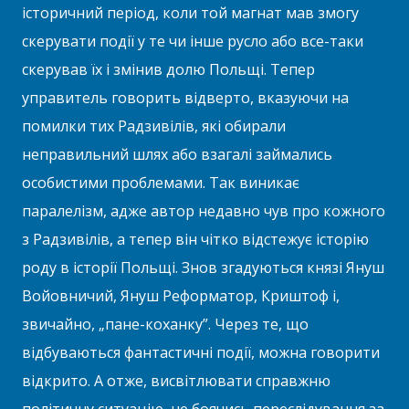
історичний період, коли той магнат мав змогу
скерувати події у те чи інше русло або все-таки
скерував їх і змінив долю Польщі. Тепер
управитель говорить відверто, вказуючи на
помилки тих Радзивілів, які обирали
неправильний шлях або взагалі займались
особистими проблемами. Так виникає
паралелізм, адже автор недавно чув про кожного
з Радзивілів, а тепер він чітко відстежує історію
роду в історії Польщі. Знов згадуються князі Януш
Войовничий, Януш Реформатор, Криштоф і,
звичайно, „пане-коханку”. Через те, що
відбуваються фантастичні події, можна говорити
відкрито. А отже, висвітлювати справжню