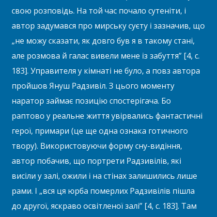
свою розповідь. На той час почало сутеніти, і
автор задумався про мирську суєту і зазначив, що
„не можу сказати, як довго був я в такому стані,
але розмова й галас вивели мене із забуття” [4, с.
183]. Управителя у кімнаті не було, а повз автора
пройшов Януш Радзивіл. З цього моменту
наратор займає позицію спостерігача. Бо
раптово у реальне життя увірвались фантастичні
герої, примари (це ще одна ознака готичного
твору). Використовуючи форму сну-видіння,
автор побачив, що портрети Радзивілів, які
висіли у залі, ожили і на стінах залишились лише
рами. І „вся ця юрба померлих Радзивілів пішла
до другої, яскраво освітленої залі” [4, с. 183]. Там