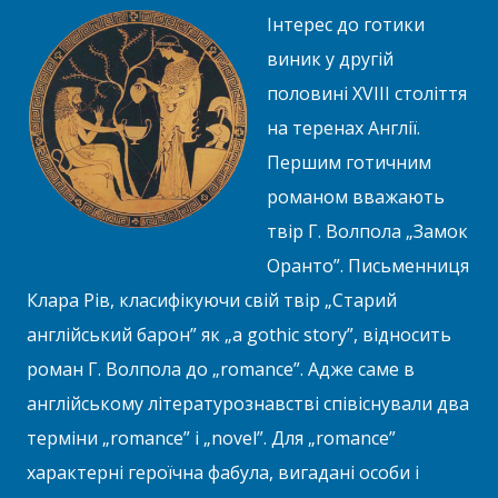
Інтерес до готики
виник у другій
половині XVIII століття
на теренах Англії.
Першим готичним
романом вважають
твір Г. Волпола „Замок
Оранто”. Письменниця
Клара Рів, класифікуючи свій твір „Старий
англійський барон” як „a gothic story”, відносить
роман Г. Волпола до „romance”. Адже саме в
англійському літературознавстві співіснували два
терміни „romance” і „novel”. Для „romance”
характерні героїчна фабула, вигадані особи і