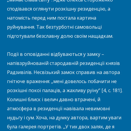
сподівався оглянути розкішну резиденцію, а
натомість перед ним постала картина
руйнування. Так безтурботні самовольці
підготували безславну долю своїм нащадкам.
Події в оповіданні відбуваються у замку –
напівзруйнованій стародавній резиденції князів
Радзивілів. Несвізький замок справив на автора
гнітюче враження: „мені довелось побачити не
розкішні покої палаців, а жахливу руїну” [4, с. 181].
Колишні блиск і велич давно втрачені, й
атмосфера в резиденції навівала невимовні
нудьгу і сум. Хоча, на думку автора, вартим уваги
була галерея портретів. „У тих двох залях, де я