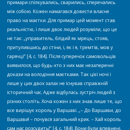
примари спілкувались, сварились, сперечались
між собою. Кожен намагався довести власне
право на маєтки. Для примар цей момент став
реальністю, і лише двоє людей розуміли, що це
не так: „управитель, блідий як мрець, стояв,
притулившись до стіни, і, як і я, тремтів, мов у
гарячці” [4, с. 184]. Після суперечок самовольців
виявилося, що будь-хто з них має незаперечні
докази на володіння маєтками. Так цієї ночі і
лише у цих двох залах не існував справжній
історичний час. Адже відбулась зустріч людей з
різних століть. Хоча кожен з них знав лише те, що
все вирішує король у Варшаві. „– До Варшави, до
Варшави! – почувся загальний крик. – Хай король
сам нас розсудить!” [4, с. 184]. Вони були впевнені,