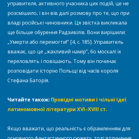
управителя, активного учасника цих подій, це не
розсмішило, і він вів далі розмову про те, що при
владі російські чиновники. Ця звістка викликала
ще більше обурення Радзивілів. Вони вирішили:
„Умерти або перемогти!” [4, с. 185]. Управитель
вважає, що це „жахливий намір”, бо москалі їх
переловлять і повішають. Тому він починає
розповідати історію Польщі від часів короля
Стефана Баторія.
Читайте також:
Провідні мотиви і чільні ідеї
латиномовної літератури XVI–XVIII ст.
Якщо вважати, що реальність є обрамленням для
основного фантастичного сюжету, тоді втручання