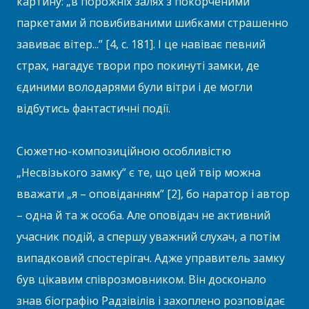
картину: „в порожніх залях з покорченими
паркетами й повибиваними шибками страшенно
завиває вітер...” [4, с. 181]. І це навіває певний
страх, нагадує твори про покинуті замки, де
єдиними володарями були вітри і де могли
відбутись фантастичні події.
Сюжетно-композиційною особливістю
„Несвізького замку” є те, що цей твір можна
вважати „я – оповіданням” [2], бо наратор і автор
– одна й та ж особа. Але оповідач не активний
учасник подій, а спершу уважний слухач, а потім
випадковий спостерігач. Адже управитель замку
був цікавим співрозмовником. Він досконало
знав біографію Радзівілів і захоплено розповідає