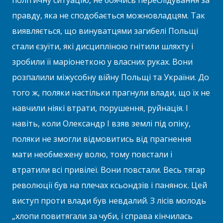
політичну ситуацію, не боячись переслідування за
правду, яка не сподобається можновладцям. Так
виявляється, що винуватцями загибелі Польщі
стали єзуїти, які дисципліною гнітили шляхту і
зробили її маріонеткою у власних руках. Вони
розпалили міжусобну війну Польщі та України. До
того ж, поляки настільки прагнули влади, що їх не
навчили ніякі втрати, порушення, руйнація. І
навіть, коли Олександр І взяв землі під опіку,
поляки не змогли відмовитись від прагнення
мати необмежену волю, тому повстали і
втратили всі привілеї. Вони повстали. Весь тягар
революції був на плечах ксьондзів і панянок. Цей
виступ проти влади був невдалий. З лісів молодь
„хлопи повитягали за чуби, і справа кінчилась