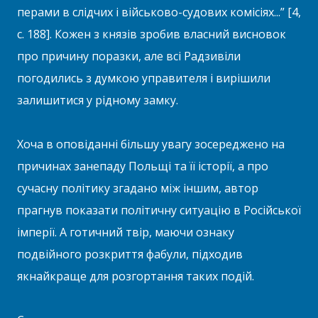
перами в слідчих і військово-судових комісіях...” [4,
с. 188]. Кожен з князів зробив власний висновок
про причину поразки, але всі Радзивіли
погодились з думкою управителя і вирішили
залишитися у рідному замку.
Хоча в оповіданні більшу увагу зосереджено на
причинах занепаду Польщі та її історії, а про
сучасну політику згадано між іншим, автор
прагнув показати політичну ситуацію в Російської
імперії. А готичний твір, маючи ознаку
подвійного розкриття фабули, підходив
якнайкраще для розгортання таких подій.