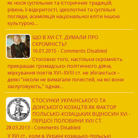
як носія суспільних та історичних традицій,
рівень її відкритості, ідеологічні та суспільні
погляди, асиміляція національної еліти іншою
культурою.…
ЩО В XVI СТ. ДУМАЛИ ПРО
СКРОМНІСТЬ?
16.01.2015 - Comments Disabled
Стосовно того, настільки скромність
прикрашає громадсько-політичного діяча,
міркування поетів XVI–XVIII ст. не збігаються –
деякі “ніколи не вимагали почестей, на які вони
заслуговують,” однак…
СТОСУНКИ УКРАЇНСЬКОГО ТА
ДОНСЬКОГО КОЗАЦТВ ЯК ФАКТОР
ПОЛЬСЬКО-КОЗАЦЬКИХ ВІДНОСИН XVI -
ПЕРШОЇ ПОЛОВИНИ XVII СТ.
28.03.2013 - Comments Disabled
У XVI ст., коли в Україні козацько-польські