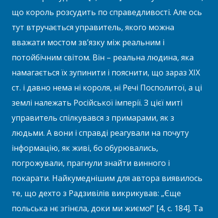
що король розсудить по справедливості. Але ось
тут втручається управитель, якого можна
вважати мостом зв’язку між реальним і
потойбічним світом. Він – реальна людина, яка
намагається їх зупинити і пояснити, що зараз XIX
ст. і давно нема ні короля, ні Речі Посполитої, а ці
землі належать Російської імперії. З цієї миті
управитель спілкувався з примарами, як з
людьми. А вони і справді реагували на почуту
інформацію, як живі, бо обурювались,
погрожували, прагнули знайти винного і
покарати. Найкумеднішим для автора виявилось
те, що дехто з Радзивілів викрикував: „Єще
польська нє згінєла, доки ми жиємо!” [4, с. 184]. Та