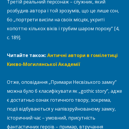
Третій реальний персонаж – служник, який
розбудив автора і той зрозумів, що це лише сон,
бо „портрети висіли на своїх місцях, укриті
копоттю кількох віків і грубим шаром пороху” [4,
с. 189].
Читайте також:
Античні автори в гомілетиці
Києво-Могилянської Академії
Отже, оповідання „Примари Несвізького замку”
можна було б класифікувати як „gothic story”, адже
є достатньо ознак готичного твору, зокрема,
події відбуваються у напівзруйнованому замку,
історичний час – умовний, присутність
фантастичних героїв – примар, втручання