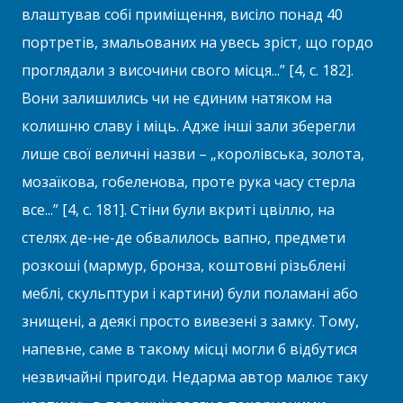
влаштував собі приміщення, висіло понад 40
портретів, змальованих на увесь зріст, що гордо
проглядали з височини свого місця...” [4, с. 182].
Вони залишились чи не єдиним натяком на
колишню славу і міць. Адже інші зали зберегли
лише свої величні назви – „королівська, золота,
мозаїкова, гобеленова, проте рука часу стерла
все...” [4, с. 181]. Стіни були вкриті цвіллю, на
стелях де-не-де обвалилось вапно, предмети
розкоші (мармур, бронза, коштовні різьблені
меблі, скульптури і картини) були поламані або
знищені, а деякі просто вивезені з замку. Тому,
напевне, саме в такому місці могли б відбутися
незвичайні пригоди. Недарма автор малює таку