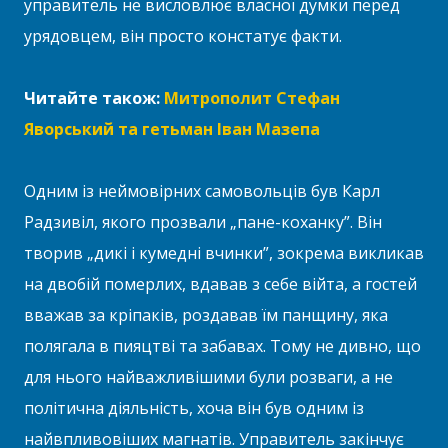
управитель не висловлює власної думки перед
урядовцем, він просто констатує факти.
Читайте також:
Митрополит Стефан
Яворський та гетьман Іван Мазепа
Одним із неймовірних самовольців був Карл
Радзивіл, якого прозвали „пане-коханку”. Він
творив „дикі і кумедні вчинки”, зокрема викликав
на двобій померлих, вдавав з себе війта, а гостей
вважав за кріпаків, роздавав їм панщину, яка
полягала в пияцтві та забавах. Тому не дивно, що
для нього найважливішими були розваги, а не
політична діяльність, хоча він був одним із
найвпливовіших магнатів. Управитель закінчує