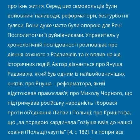
про їхнє життя. Серед цих самовольців були
войовничі паливоди, реформатори, безтурботні
гуляки. Вони дуже часто були опорою для Речі
Посполитої чи її руйнівниками. Управитель у
хронологічній послідовності розповідає про
діяння кожного з Радзивілів та їх вплив на хід
історичних подій. Автор дізнається про Януша
Радзивіла, який був одним із найвойовничіших
князів; про Януша – реформатора, який
відстоював православ’я; про Миколу Чорного, що
підтримував російську народність і боровся
проти об’єднання Литви і Польщі; про Криштофа,
що „за порадою кардинала Гозіуша ввів до нашої
країни (Польщі) єзуїтів” [4, с. 182]. Та попри все