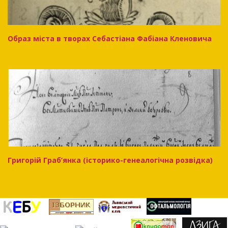
Образ міста в творах Себастіана Фабіана Кленовича
Григорій Граб’янка (історико-генеалогічна розвідка)