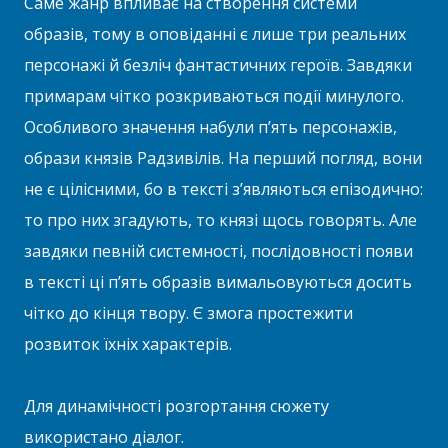
Саме жанр впливає на створення системи
образів, тому в оповіданні є лише три реальних
персонажі й безліч фантастичних героїв. Завдяки
примарам чітко розкриваються події минулого.
Особливого значення набули п’ять персонажів,
образи князів Радзивілів. На перший погляд, вони
не є цілісними, бо в тексті з’являються епізодично:
то про них згадують, то князі щось говорять. Але
завдяки певній системності, послідовності появи
в тексті ці п’ять образів вимальовуються досить
чітко до кінця твору. Є змога простежити
розвиток їхніх характерів.
Для динамічності розгортання сюжету
використано діалог.