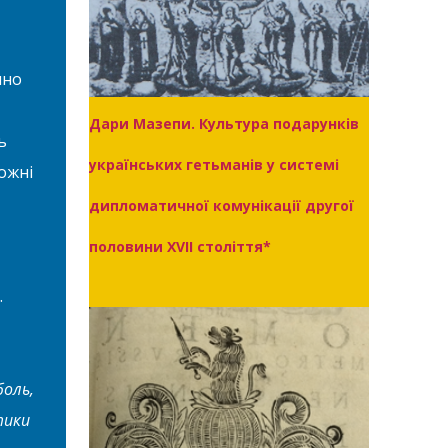
чно
Дари Мазепи. Культура подарунків
ь
українських гетьманів у системі
ожні
дипломатичної комунікації другої
половини XVII століття*
.
оль,
тики