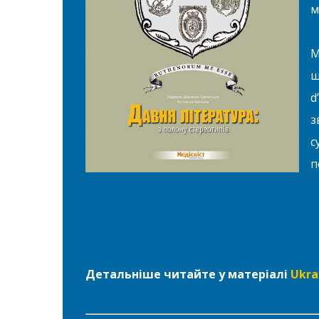
м
М
ш
d
з
с
п
Детальніше читайте у матеріалі
Ukra