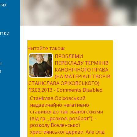
лях
ятки
Читайте також:
ПРОБЛЕМИ
,
ПЕРЕКЛАДУ ТЕРМІНІВ
КАНОНІЧНОГО ПРАВА
о
(НА МАТЕРІАЛІ ТВОРІВ
СТАНІСЛАВА ОРІХОВСЬКОГО)
13.03.2013 - Comments Disabled
Станіслав Оріховський
надзвичайно негативно
ставився до так званої схизми
(від гр. „розкол, розбрат”) –
розколу Вселенської
християнської церкви. Але слід