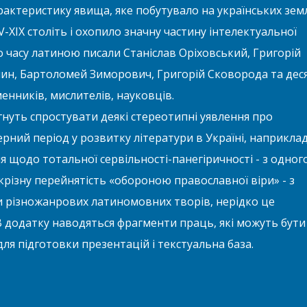
рактеристику явища, яке побутувало на українських зем
-XIX століть і охопило значну частину інтелектуальної
о часу латиною писали Станіслав Оріховський, Григорій
ин, Бартоломей Зиморович, Григорій Сковорода та дес
енників, мислителів, науковців.
нуть спростувати деякі стереотипні уявлення про
ний період у розвитку літератури в Україні, наприклад
 щодо тотальної сервільності-панегіричності - з одног
скрізну перейнятість «обороною православної віри» - з
и різножанрових латиномовних творів, нерідко це
 додатку наводяться фрагменти праць, які можуть бути
ля підготовки презентацій і текстуальна база.