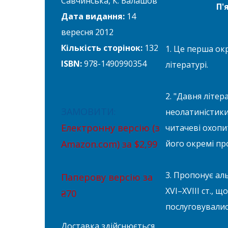
Савчинська, К. Балашов
П'
Дата видання:
14
вересня 2012
Кількість сторінок:
132
1. Це перша ок
ISBN:
978-1490990354
літературі.
2. "Давня літер
ЗАМОВИТИ
неолатиністики 
:
Електронну версію (з
читачеві охопи
його окремі пр
Amazon.com) за $2,99
3. Пропонує ал
Паперову версію за
XVI–XVIII ст., 
₴70
послуговувалис
Доставка здійснюється