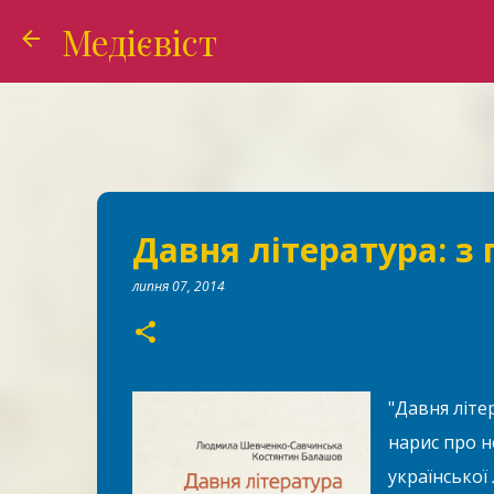
Медієвіст
Давня література: з
липня 07, 2014
"Давня літе
нарис про н
української