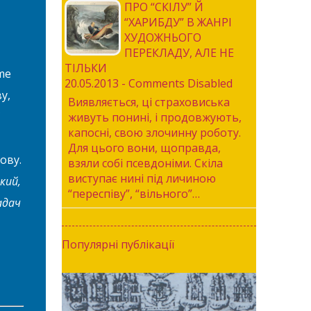
ПРО “СКІЛУ” Й
“ХАРИБДУ” В ЖАНРІ
ХУДОЖНЬОГО
ПЕРЕКЛАДУ, АЛЕ НЕ
ТІЛЬКИ
me
20.05.2013 - Comments Disabled
у,
Виявляється, ці страховиська
живуть понині, і продовжують,
капосні, свою злочинну роботу.
Для цього вони, щоправда,
ову.
взяли собі псевдоніми. Скіла
виступає нині під личиною
ький,
“переспіву”, “вільного”…
адач
Популярні публікації