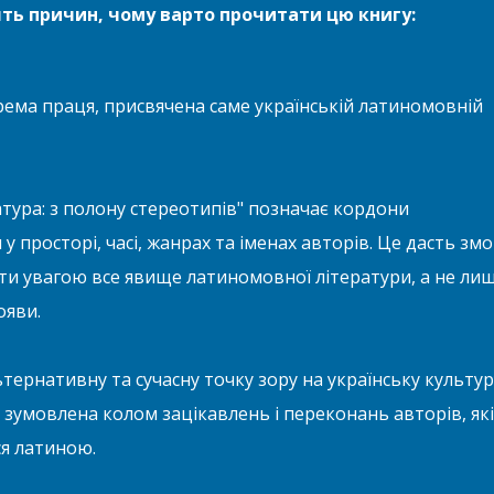
ять причин,
чому варто прочитати цю книгу:
рема праця, присвячена саме українській латиномовній
атура: з полону стереотипів" позначає кордони
у просторі, часі, жанрах та іменах авторів. Це дасть змо
ти увагою все явище латиномовної літератури, а не ли
ояви.
ьтернативну та сучасну точку зору на українську культур
що зумовлена колом зацікавлень і переконань авторів, які
я латиною.