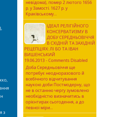
невідома), помер 2 лютого 1656
р. у Замості. 1627 р. у
Краківському…
ІДЕАЛ РЕЛІГІЙНОГО
,
КОНСЕРВАТИЗМУ В
ДОБУ СЕРЕДНЬОВІЧЧЯ
В СХІДНІЙ ТА ЗАХІДНІЙ
РЕЦЕПЦІЯХ: ЛІ БО ТА ІВАН
ВИШЕНСЬКИЙ
19.06.2013 - Comments Disabled
Доба Середньовіччя ще
потребує неодноразового й
всебічного відчитування
жко,
наукою доби Постмодерну, що
ання
не в останню чергу зумовлено
ин
необхідністю визначитись в
орієнтирах сьогодення, а до
певної міри…
я з