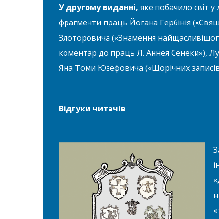
У другому виданні,
яке побачило світ у 
фрагменти праць Йогана Гербінія («Свяще
Злоторовича («Знамення найщасливішог
коментар до праць Л. Аннея Сенеки»), Л
Яна Томи Юзефовича («Щорічних записів
Відгуки читачів
З
і
«
н
«