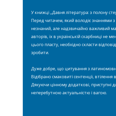
У книжці „Давня література: з полону ст
Перед читачем, який володіє знаннями з
незнаний, але надзвичайно важливий мат
авторів, їх в українській скарбниці не м
цього пласту, необхідно скласти відпові
зробити.
Дуже добре, що цитування з латиномовн
Відібрано смаковиті сентенції, втілення в
Дякуючи цінному додаткові, приступні 
неперебутною актуальністю і вагою.