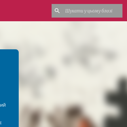
ний
є