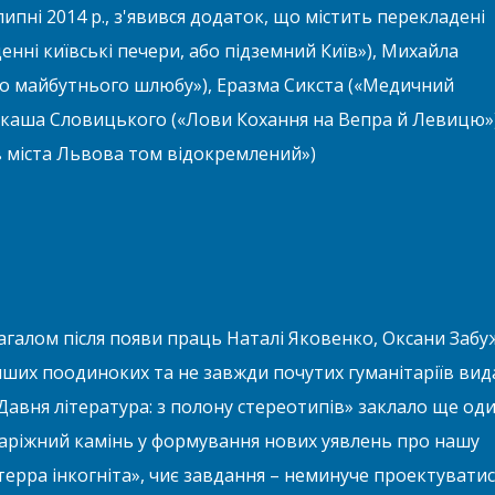
липні 2014 р., з'явився додаток, що містить перекладені
нні київські печери, або підземний Київ»), Михайла
о майбутнього шлюбу»), Еразма Сикста («Медичний
укаша Словицького («Лови Кохання на Вепра й Левицю»)
 міста Львова том відокремлений»)
агалом після появи праць Наталі Яковенко, Оксани Забу
нших поодиноких та не завжди почутих гуманітаріїв вид
Давня література: з полону стереотипів» заклало ще од
аріжний камінь у формування нових уявлень про нашу
терра інкогніта», чиє завдання – неминуче проектуватис