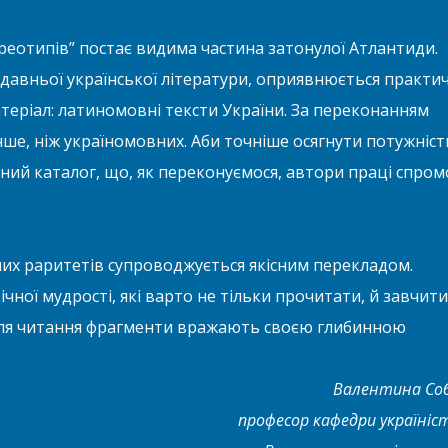
ереотипів” постає видима частина затонулої Атлантиди.
 давньої української літератури, оприявнюється практи
еріал: латиномовні тексти України. За переконанням
енше, ніж україномовних. Аби точніше осягнути потужніст
дний каталог, що, як переконуємося, автори праці спром
их раритетів супроводжується якісним перекладом.
ічної мудрості, які варто не тільки прочитати, й завчити
для читання фрагменти вражають своєю глибинною
Валентина Соб
професор кафедри україніс