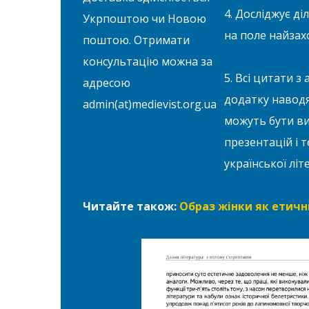
4. Досліджує ді
Укрпоштою чи Новою
на поле найзахо
поштою. Отримати
консультацію можна за
5. Всі цитати 
адресою
додатку наводя
admin(at)medievist.org.ua
можуть бути ви
презентацій і т
української літ
Читайте також:
Образ жінки як етичн