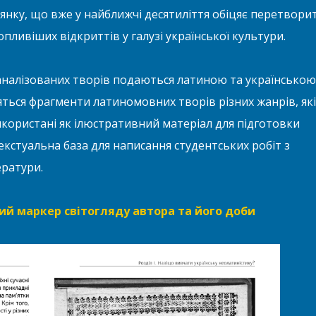
лянку, що вже у найближчі десятиліття обіцяє перетвори
пливіших відкриттів у галузі української культури.
з аналізованих творів подаються латиною та українською
ться фрагменти латиномовних творів різних жанрів, які
користані як ілюстративний матеріал для підготовки
екстуальна база для написання студентських робіт з
ератури.
ий маркер світогляду автора та його доби