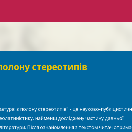
Перейти до основного вмісту
 полону стереотипів
ратура: з полону стереотипів" - це науково-публіцистич
еолатиністику, найменш досліджену частину давньої
 літератури. Після ознайомлення з текстом читач отрима