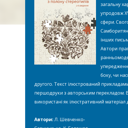
загальну ха
упродовж XV
сфери. Свог
Самборитян
інших письм
Автори праг
ранньомодер
упередження
боку, чи на
другого. Текст ілюстрований прикладам
першодруки з авторським перекладом. В
використані як ілюстративний матеріал д
Автори:
Л. Шевченко-