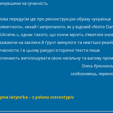
инувшини на сучасність.
ова передусім іде про реконструкцію образу «українця
ляхетного», нехай і запропалого, як у відомій «Notre Da
’Ukraine..», однак такого, що конче мусить з’явитися знов
важаючи на заклики й ґрунт минулого та невтішні реалії
учасности. І в цьому ракурсі історичні тексти лише
очинають виголошувати свою нагальну та вагому пром
Олесь Кульчинс
сходознавець, перекл
yina latyns’ka – z polonu stereotypiv