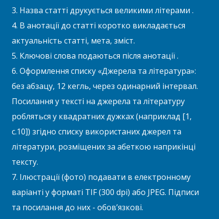
3. Назва статті друкується великими літерами .
4. В анотації до статті коротко викладається
актуальність статті, мета, зміст.
5. Ключові слова подаються після анотації .
6. Оформлення списку «Джерела та література»:
без абзацу, 12 кегль, через одинарний інтервал.
Посилання у тексті на джерела та літературу
робляться у квадратних дужках (наприклад [1,
с.10]) згідно списку використаних джерел та
літератури, розміщених за абеткою наприкінці
тексту.
7. Ілюстрації (фото) подавати в електронному
варіанті у форматі TIF (300 dpi) або JPEG. Підписи
та посилання до них - обов’язкові.