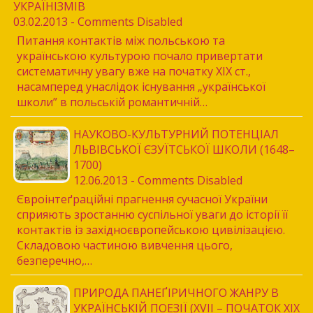
УКРАЇНІЗМІВ
03.02.2013 - Comments Disabled
Питання контактів між польською та
українською культурою почало привертати
систематичну увагу вже на початку XIX ст.,
насамперед унаслідок існування „української
школи” в польській романтичній…
НАУКОВО-КУЛЬТУРНИЙ ПОТЕНЦІАЛ
ЛЬВІВСЬКОЇ ЄЗУЇТСЬКОЇ ШКОЛИ (1648–
1700)
12.06.2013 - Comments Disabled
Євроінтеґраційні прагнення сучасної України
сприяють зростанню суспільної уваги до історії її
контактів із західноєвропейською цивілізацією.
Складовою частиною вивчення цього,
безперечно,…
ПРИРОДА ПАНЕҐІРИЧНОГО ЖАНРУ В
УКРАЇНСЬКІЙ ПОЕЗІЇ (XVII – ПОЧАТОК ХІХ