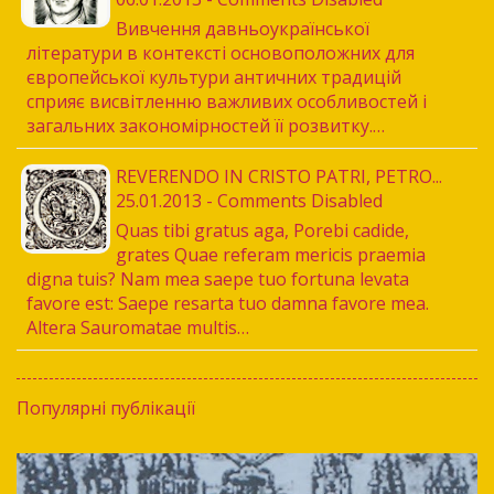
Вивчення давньоукраїнської
літератури в контексті основоположних для
європейської культури античних традицій
сприяє висвітленню важливих особливостей і
загальних закономірностей її розвитку.…
REVERENDO IN CRISTO PATRI, PETRO...
25.01.2013 - Comments Disabled
Quas tibi gratus aga, Porebi cadide,
grates Quae referam mericis praemia
digna tuis? Nam mea saepe tuo fortuna levata
favore est: Saepe resarta tuo damna favore mea.
Altera Sauromatae multis…
Популярні публікації