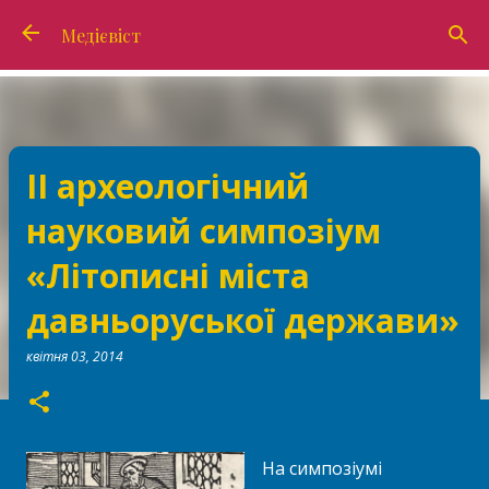
Перейти до основного вмісту
Медієвіст
ІІ археологічний
науковий симпозіум
«Літописні міста
давньоруської держави»
квітня 03, 2014
На симпозіумі