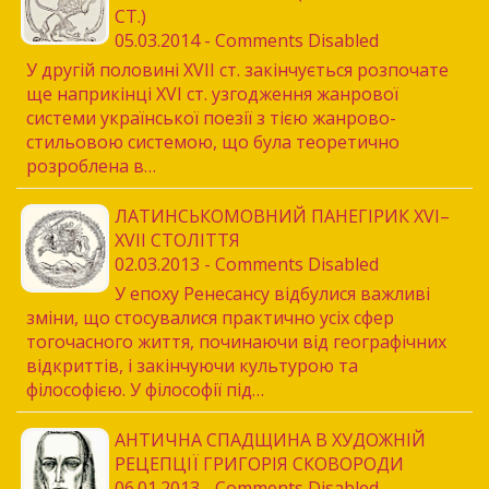
СТ.)
05.03.2014 - Comments Disabled
У другій половині XVII ст. закінчується розпочате
ще наприкінці XVI ст. узгодження жанрової
системи української поезії з тією жанрово-
стильовою системою, що була теоретично
розроблена в…
ЛАТИНСЬКОМОВНИЙ ПАНЕГІРИК XVI–
XVII СТОЛІТТЯ
02.03.2013 - Comments Disabled
У епоху Ренесансу відбулися важливі
зміни, що стосувалися практично усіх сфер
тогочасного життя, починаючи від географічних
відкриттів, і закінчуючи культурою та
філософією. У філософії під…
АНТИЧНА СПАДЩИНА В ХУДОЖНІЙ
РЕЦЕПЦІЇ ГРИГОРІЯ СКОВОРОДИ
06.01.2013 - Comments Disabled