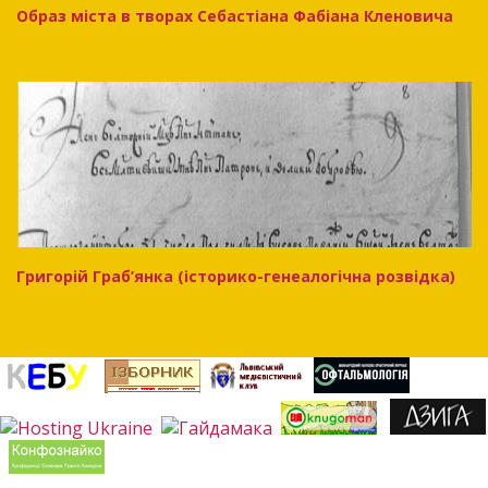
Образ міста в творах Себастіана Фабіана Кленовича
Григорій Граб’янка (історико-генеалогічна розвідка)