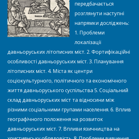
передбачається
розглянути наступні
напрямки досліджень:
1. Проблеми
локалізації
давньоруських літописних міст. 2. Фортифікаційні
особливості давньоруських міст. 3. Планування
літописних міст. 4. Міста як центри
соціокультурного, політичного та економічного
життя давньоруського суспільства 5. Соціальний
склад давньоруських міст та відносини між
різними соціальними групами населення. 6. Вплив
географічного положення на розвиток
давньоруських міст. 7. Впливи язичництва на
християнську обрядовість. 8. Проблеми вивчення