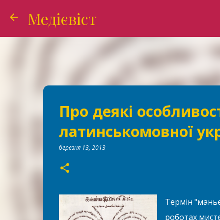
Медієвіст
Про деякі особливос
латинськомовної укр
березня 13, 2013
Термін "маньє
роботах мисте