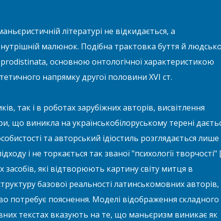
аньєристичній літературі не відкидається, а
нутрішній малюнок. Подібна трактовка буття й людсько
m prodistinata, основною онтологічної характеристикою
етичного напрямку другої половини ХVІ ст.
ків, так і в роботах зарубіжних авторів, висвітлення
и, що виникла на українськобілоруському терені даєть
обистості та авторський ідіостиль розглядається лише
дходу і не торкається так званої "психології творчості" 
х засобів, які відтворюють картину світу митця в
структуру базової реальності латинськомовних авторів,
ово потребує пояснення. Моделі відображення складного
вних текстах вказують на те, що маньєризм виникає як