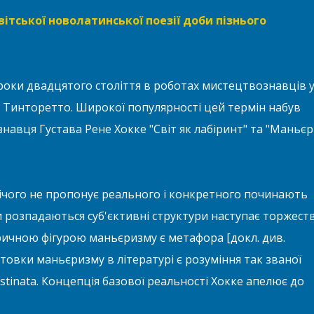
вітської новолатинської поезії доби пізнього
 роки двадцятого століття в роботах мистецтвознавців 
а Тинторетто. Широкої популярності цей термін набув
авця Густава Рене Хокке "Світ як лабіринт" та "Маньє
 нічого не пропонує реального і конкретного починають
ли розпадаються суб'єктивні структури наступає торжест
ричною фігурою маньєризму є метафора [докл. див.
овки маньєризму в літературі є розуміння так званої
distinata. Концепція базової реальності Хокке апелює до