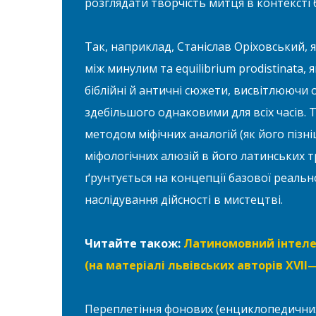
розглядати творчість митця в контексті 
Так, наприклад, Станіслав Оріховський,
між минулим та equilibrium prodistinata,
біблійні й античні сюжети, висвітлюючи
здебільшого однаковими для всіх часів. 
методом міфічних аналогій (як його пізніш
міфологічних алюзій в його латинських 
ґрунтується на концепції базової реальн
наслідування дійсності в мистецтві.
Читайте також:
Латиномовний інтеле
(на матеріалі львівських авторів XVІІ—X
Переплетіння фонових (енциклопедичних)