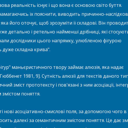
зова реальність існує і що вона є основою світо буття.
 намагаючись їх пояснити, виводить причинно-наслідков
 яка його оточує, щоб зрозуміти її складові. Він проводи
же детально і ретельно найменші дрібниці, які стосуют
ачали дослідники цього напрямку, улюбленою фігурою
ь дуже складна крива".
ігур" маньєристичного твору займає алюзія, яка надає
юббенет 1981, 9]. Сутність алюзії для текстів даного ти
ний зміст прототексту і пов'язані з ним асоціації, інтег
м змістом поняття.
і нові асоціативно-смислові поля, за допомогою чого в
осить далекі за семантичним змістом поняття. Це дає зм