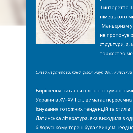
Тинторетто. 
німецького ми
"Маньєризм у 
не пропонує р
структури, а,
торжество ме
Ольга Лефтерова, канд. філол. наук, доц., Київськ
Вирішення питання цілісності гуманістич
України в ХV–ХVII ст., вимагає переосмис
існування тотожних тенденцій та стилів, 
Латинська література, яка виходила з од
білоруському терені була явищем неодн