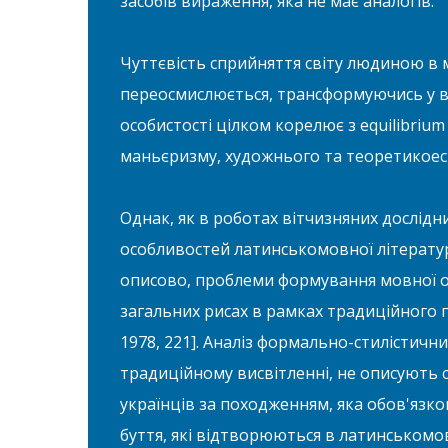
засобів вираження, яка не має аналогів.
Чуттєвість сприйняття світу людиною в м
переосмислюється, трансформуючись у в
особистості цілком корелює з equilibriu
маньєризму, художнього та теоретикоест
Однак, як в роботах вітчизняних дослідни
особливостей латинськомовної літератур
описово, проблеми формування мовної ос
загальних рисах в рамках традиційного пі
1978, 221]. Аналіз формально-стилістични
традиційному висвітленні, не описують 
українців за походженням, яка обов'язк
буття, які відтворюються в латинськомо