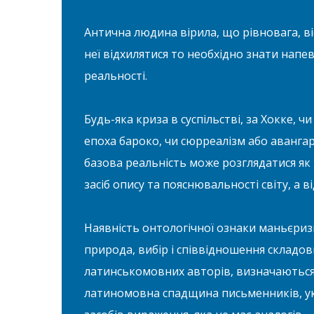
Антична людина вірила, що рівновага, віс
неї відхилятися то необхідно знати напев
реальності.
Будь-яка криза в суспільстві, за Хокке, ч
епоха бароко, чи сюрреалізм або авангар
базова реальність може розглядатися як 
засіб опису та пояснювальності світу, а 
Наявність онтологічної ознаки маньєриз
природа, вибір і співвідношення складов
латинськомовних авторів, визначаються 
латиномовна спадщина письменників, укр