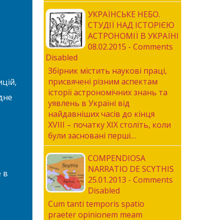
УКРАЇНСЬКЕ НЕБО.
СТУДІЇ НАД ІСТОРІЄЮ
АСТРОНОМІЇ В УКРАЇНІ
08.02.2015 - Comments
Disabled
Збірник містить наукові праці,
присвячені різним аспектам
ицій,
історії астрономічних знань та
дне
уявлень в Україні від
найдавніших часів до кінця
XVIII – початку XIX століть, коли
були засновані перші…
COMPENDIOSA
NARRATIO DE SCYTHIS
 в
25.01.2013 - Comments
Disabled
Cum tanti temporis spatio
praeter opinionem meam