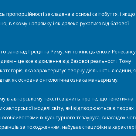
ь пропорційності закладена в основі світобуття, і якщо 
но, в якому напрямку і як далеко рухатися від базової
и то занепад Греції та Риму, чи то кінець епохи Ренесансу
дизм – це все відхилення від базової реальності. Тому
категорія, яка характеризує творчу діяльність людини, я
відтак як основна онтологічна ознака маньєризму.
му в авторському тексті свідчить про те, що генетична
их авторської моделі світу, які відтворюються в творах
особливостями їх культурного тезауруса, внаслідок чог
аїнців за походженням, набуває специфіки в характері