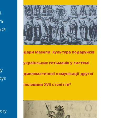
і
ть
ься
Дари Мазепи. Культура подарунків
українських гетьманів у системі
пу
дипломатичної комунікації другої
рує
половини XVII століття*
огу