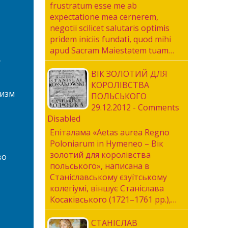
frustratum esse me ab
expectatione mea cernerem,
negotii scilicet salutaris optimis
pridem iniciis fundati, quod mihi
apud Sacram Maiestatem tuam…
у
ВІК ЗОЛОТИЙ ДЛЯ
КОРОЛІВСТВА
ризм
ПОЛЬСЬКОГО
29.12.2012 - Comments
Disabled
Епіталама «Aetas aurea Regno
Poloniarum in Hymeneo – Вік
золотий для королівства
во
польського», написана в
Станіславському єзуїтському
колегіумі, віншує Станіслава
Косаківського (1721–1761 рр.),…
СТАНІСЛАВ