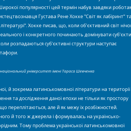
Широкої популярності цей термін набув завдяки робота
стецтвознавця Густава Рене Хокке "Світ як лабіринт" т
літературі". Хокке писав, що, коли об'єктивний світ нічо
еального і конкретного починають домінувати суб'єкти
 коли розпадаються суб'єктивні структури наступає
тафори.
ий національний університет імені Тараса Шевченка
ної, й зокрема латинськомовної літератури на території
лення та дослідження даної епохи не тільки як простору
що переплітаються, але й як межу їх розбіжностей.
ного й того ж джерела і формувалась на українсько-
орідним. Тому проблема української латинськомовної