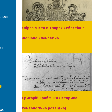
лелі
Образ міста в творах Себастіана
Фабіана Кленовича
 і
в
Григорій Граб’янка (історико-
генеалогічна розвідка)
про