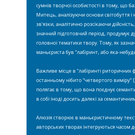
сумнів творчої особистості в тому, що ба
Митець, аналізуючи основи світобуття і
зв'язки, аналітично розсікаючи дійсність,
значний підготовчий період, продумує ду
головної тематики твору. Тому, як зазн
маньєриста був "лабіринт, або яка-небуд
Важливе місце в "лабіринті риторичних ф
останньому нібито "четвертого виміру" [Г
полягає в тому, що вона поєднує семантич
в собі іноді досить далекі за семантични
Алюзія створює в маньєристичному текст
авторських творах інтегруються часом д