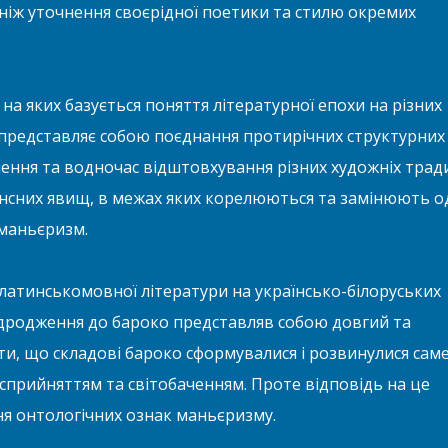
 ніж уточнення своєрідної поетики та стилю окремих
на яких базується поняття літературної епохи на різних
. представляє собою поєднання протирічних структурних
нення та водночас відштовхування різних художніх трад
ансних явищ, в межах яких корелюються та замінюють о
 маньєризм.
 латинськомовної літератури на українсько-білоруських
 Відродження до бароко представляв собою довгий та
, що складові бароко сформувалися і розвинулися саме
сприйняттям та світобаченням. Проте відповідь на це
я онтологічних ознак маньєризму.