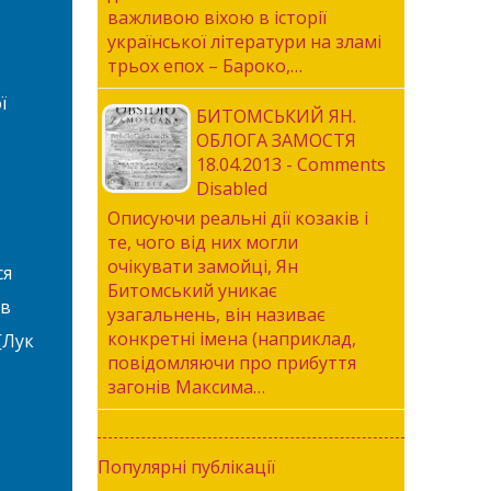
важливою віхою в історії
української літератури на зламі
трьох епох – Бароко,…
ї
БИТОМСЬКИЙ ЯН.
ОБЛОГА ЗАМОСТЯ
18.04.2013 - Comments
Disabled
Описуючи реальні дії козаків і
те, чого від них могли
очікувати замойці, Ян
ся
Битомський уникає
 в
узагальнень, він називає
конкретні імена (наприклад,
[Лук
повідомляючи про прибуття
загонів Максима…
Популярні публікації