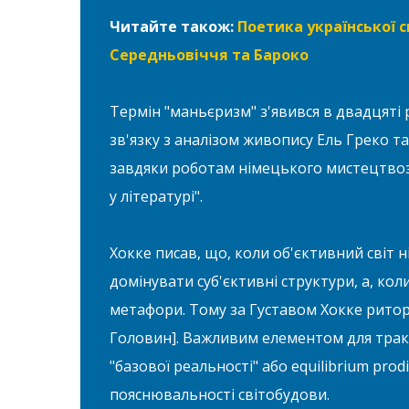
Читайте також:
Поетика української с
Середньовіччя та Бароко
Термін "маньєризм" з'явився в двадцяті
зв'язку з аналізом живопису Ель Греко т
завдяки роботам німецького мистецтвозн
у літературі".
Хокке писав, що, коли об'єктивний світ
домінувати суб'єктивні структури, а, ко
метафори. Тому за Густавом Хокке рито
Головин]. Важливим елементом для тракт
"базової реальності" або equilibrium pro
пояснювальності світобудови.