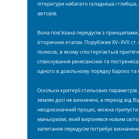
літератури набагато складніша і глибша,
авторів.
Вона пов'язана передусім з принципами, 
історичних етапах. Порубіжжя ХV–ХVII ст
полюсів, в якому спостерігається притяг
співіснування ренесансних та постренес
одного в довільному порядку бароко та
Оскільки критерії стильових параметрів
землях досі не визначені, а перехід від
неоднозначний процес, можна припустити
маньєризмі, який вирізнявся новим світо
запитання передусім потребує визначенн