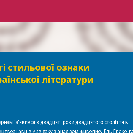
Перейти до основного вмісту
ті стильової ознаки
аїнської літератури
ризм" з'явився в двадцяті роки двадцятого століття в
цтвознавців у зв'язку з аналізом живопису Ель Греко т