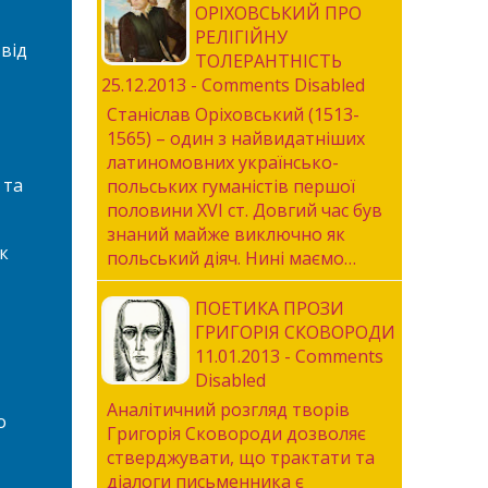
ОРІХОВСЬКИЙ ПРО
РЕЛІГІЙНУ
від
ТОЛЕРАНТНІСТЬ
25.12.2013 - Comments Disabled
Станіслав Оріховський (1513-
1565) – один з найвидатніших
латиномовних українсько-
 та
польських гуманістів першої
половини XVI ст. Довгий час був
знаний майже виключно як
к
польський діяч. Нині маємо…
ПОЕТИКА ПРОЗИ
ГРИГОРІЯ СКОВОРОДИ
11.01.2013 - Comments
Disabled
Аналітичний розгляд творів
о
Григорія Сковороди дозволяє
стверджувати, що трактати та
діалоги письменника є