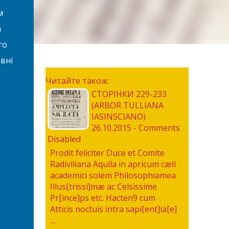
м
а
го
вні
Читайте також:
СТОРІНКИ 229-233
(ARBOR TULLIANA
IASINSCIANO)
26.10.2015 - Comments
Disabled
Prodit feliciter Duce et Comite
Radiviliana Aquila in apricum cæli
academici solem Philosophiamea
Illus[trissi]mæ ac Celsissime
Pr[ince]ps etc. Hacten9 cum
Atticis noctuis intra sapi[ent]ia[e]
…