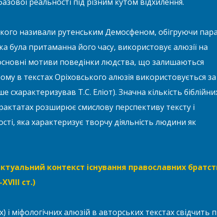
базової реальності під різним кутом відхилення.
 якого називали рутенським Демосфеном, обігруючи пара
 яка була притаманна його часу, використовує алюзії на
 основні мотиви поведінки людства, що залишаються
Тому в текстах Оріховського алюзія використовується за
е схарактеризував Т.С. Еліот). Значна кількість біблійних
трактатах розширює смислову перспективу тексту і
ості, яка характеризує творчу діяльність людини як
ктуальний контекст існування православних братст
VIII ст.)
 і міфологічних алюзій в авторських текстах свідчить 