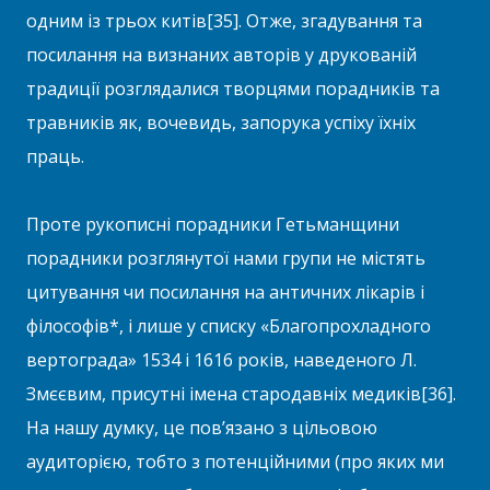
одним із трьох китів[35]. Отже, згадування та
посилання на визнаних авторів у друкованій
традиції розглядалися творцями порадників та
травників як, вочевидь, запорука успіху їхніх
праць.
Проте рукописні порадники Гетьманщини
порадники розглянутої нами групи не містять
цитування чи посилання на античних лікарів і
філософів*, і лише у списку «Благопрохладного
вертограда» 1534 і 1616 років, наведеного Л.
Змєєвим, присутні імена стародавніх медиків[36].
На нашу думку, це пов’язано з цільовою
аудиторією, тобто з потенційними (про яких ми