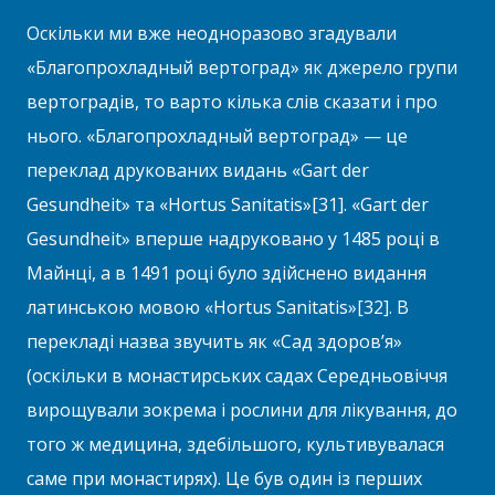
Оскільки ми вже неодноразово згадували
«Благопрохладный вертоград» як джерело групи
вертоградів, то варто кілька слів сказати і про
нього. «Благопрохладный вертоград» — це
переклад друкованих видань «Gart der
Gesundheit» та «Hortus Sanitatis»[31]. «Gart der
Gesundheit» вперше надруковано у 1485 році в
Майнці, а в 1491 році було здійснено видання
латинською мовою «Hortus Sanitatis»[32]. В
перекладі назва звучить як «Сад здоров’я»
(оскільки в монастирських садах Середньовіччя
вирощували зокрема і рослини для лікування, до
того ж медицина, здебільшого, культивувалася
саме при монастирях). Це був один із перших