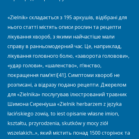
«Zielnik» складається з 195 аркушів, відібрані для
нього статті містять описи рослин та рецепти
лікування хвороб, з якими найчастіше мали
справу в ранньомодерний час. Це, наприклад,
лікування головного болю, «заворота головови»,
«удар голови», «шаленство», п’янство,
покращення пам’яті[41]. Симптоми хвороб не
розписані, а відразу подано рецепти. Джерелом
для «Zielnikа» послугував ілюстрований травник
Шимона Сиреніуша «Zielnik herbarzem z języka
łacińskiego zowią, to iest opisanie własne imion,
kształtu, przyrodzenia, skutków y mocy ziół
wszelakich...», який містить понад 1500 сторінок та