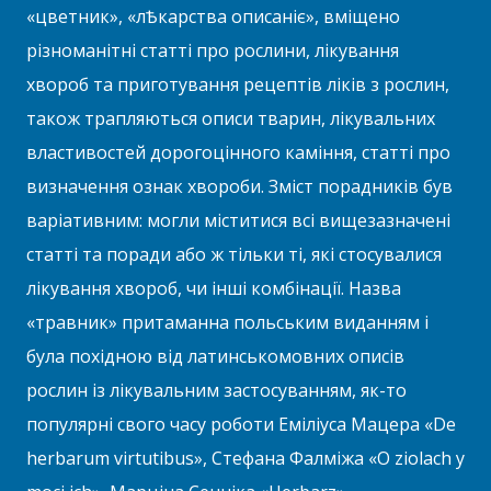
«цветник», «лѢкарства описаніє», вміщено
різноманітні статті про рослини, лікування
хвороб та приготування рецептів ліків з рослин,
також трапляються описи тварин, лікувальних
властивостей дорогоцінного каміння, статті про
визначення ознак хвороби. Зміст порадників був
варіативним: могли міститися всі вищезазначені
статті та поради або ж тільки ті, які стосувалися
лікування хвороб, чи інші комбінації. Назва
«травник» притаманна польським виданням і
була похідною від латинськомовних описів
рослин із лікувальним застосуванням, як-то
популярні свого часу роботи Еміліуса Мацера «De
herbarum virtutibus», Стефана Фалміжа «O ziolach y