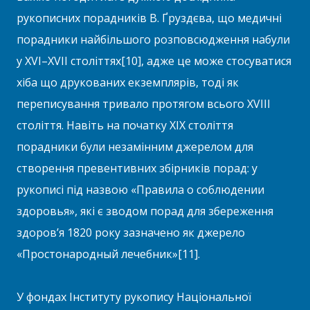
рукописних порадників В. Ґруздєва, що медичні
порадники найбільшого розповсюдження набули
у XVI–XVII століттях[10], адже це може стосуватися
хіба що друкованих екземплярів, тоді як
переписування тривало протягом всього XVIII
століття. Навіть на початку XIX століття
порадники були незамінним джерелом для
створення превентивних збірників порад: у
рукописі під назвою «Правила о соблюдении
здоровья», які є зводом порад для збереження
здоров’я 1820 року зазначено як джерело
«Простонародный лечебник»[11].
У фондах Інституту рукопису Національної