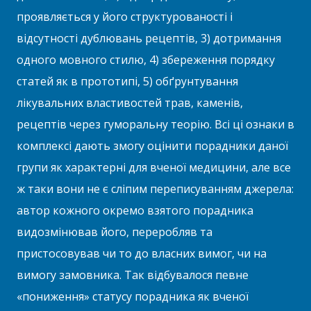
проявляється у його структурованості і
відсутності дублювань рецептів, 3) дотримання
одного мовного стилю, 4) збереження порядку
статей як в прототипі, 5) обґрунтування
лікувальних властивостей трав, каменів,
рецептів через гуморальну теорію. Всі ці ознаки в
комплексі дають змогу оцінити порадники даної
групи як характерні для вченої медицини, але все
ж таки вони не є сліпим переписуванням джерела:
автор кожного окремо взятого порадника
видозмінював його, переробляв та
пристосовував чи то до власних вимог, чи на
вимогу замовника. Так відбувалося певне
«пониження» статусу порадника як вченої