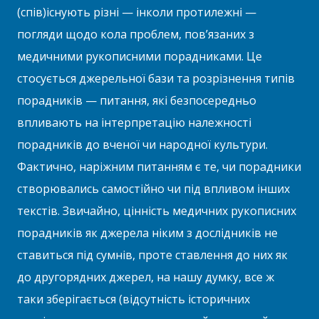
(спів)існують різні — інколи протилежні —
погляди щодо кола проблем, пов’язаних з
медичними рукописними порадниками. Це
стосується джерельної бази та розрізнення типів
порадників — питання, які безпосередньо
впливають на інтерпретацію належності
порадників до вченої чи народної культури.
Фактично, наріжним питанням є те, чи порадники
створювались самостійно чи під впливом інших
текстів. Звичайно, цінність медичних рукописних
порадників як джерела ніким з дослідників не
ставиться під сумнів, проте ставлення до них як
до другорядних джерел, на нашу думку, все ж
таки зберігається (відсутність історичних