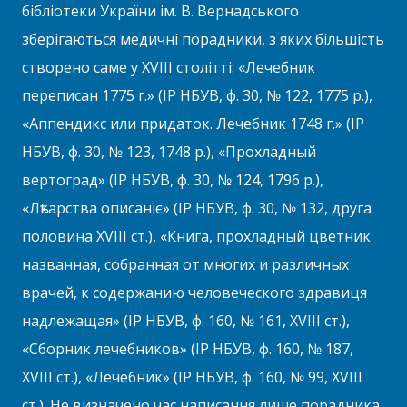
бібліотеки України ім. В. Вернадського
зберігаються медичні порадники, з яких більшість
створено саме у XVIII столітті: «Лечебник
переписан 1775 г.» (ІР НБУВ, ф. 30, № 122, 1775 р.),
«Аппендикс или придаток. Лечебник 1748 г.» (ІР
НБУВ, ф. 30, № 123, 1748 р.), «Прохладный
вертоград» (ІР НБУВ, ф. 30, № 124, 1796 р.),
«Лѣкарства описаніє» (ІР НБУВ, ф. 30, № 132, друга
половина XVIII ст.), «Книга, прохладный цветник
названная, собранная от многих и различных
врачей, к содержанию человеческого здравиця
надлежащая» (ІР НБУВ, ф. 160, № 161, XVIII ст.),
«Сборник лечебников» (ІР НБУВ, ф. 160, № 187,
XVIII ст.), «Лечебник» (ІР НБУВ, ф. 160, № 99, XVIII
ст.). Не визначено час написання лише порадника