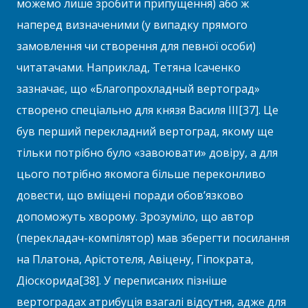
можемо лише зробити припущення) або ж
наперед визначеними (у випадку прямого
замовлення чи створення для певної особи)
читатачами. Наприклад, Тетяна Ісаченко
зазначає, що «Благопрохладный вертоград»
створено спеціально для князя Василя III[37]. Це
був перший перекладний вертоград, якому ще
тільки потрібно було «завоювати» довіру, а для
цього потрібно якомога більше переконливо
довести, що вміщені поради обов’язково
допоможуть хворому. Зрозуміло, що автор
(перекладач-компілятор) мав зберегти посилання
на Платона, Арістотеля, Авіцену, Гіпократа,
Діоскорида[38]. У переписаних пізніше
вертоградах атрибуція взагалі відсутня, адже для