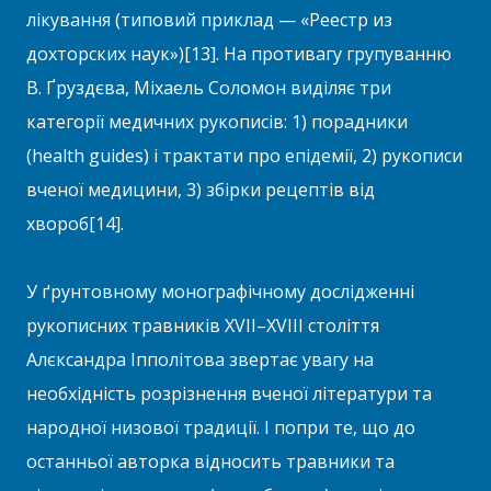
лікування (типовий приклад — «Реестр из
дохторских наук»)[13]. На противагу групуванню
В. Ґруздєва, Міхаель Соломон виділяє три
категорії медичних рукописів: 1) порадники
(health guides) і трактати про епідемії, 2) рукописи
вченої медицини, 3) збірки рецептів від
хвороб[14].
У ґрунтовному монографічному дослідженні
рукописних травників XVII–XVIII століття
Алєксандра Іпполітова звертає увагу на
необхідність розрізнення вченої літератури та
народної низової традиції. І попри те, що до
останньої авторка відносить травники та