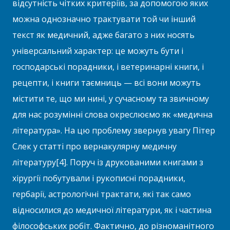
відсутність чітких критеріїв, за допомогою яких
можна однозначно трактувати той чи інший
текст як медичний, адже багато з них носять
універсальний характер: це можуть бути і
господарські порадники, і ветеринарні книги, і
рецепти, і книги таємниць — всі вони можуть
містити те, що ми нині, у сучасному та звичному
для нас розумінні слова окреслюємо як «медична
література». На цю проблему звернув увагу Пітер
Слек у статті про вернакулярну медичну
літературу[4]. Поруч із друкованими книгами з
хірургії побутували і рукописні порадники,
гербарії, астрологічні трактати, які так само
відносилися до медичної літератури, як і частина
філософських робіт. Фактично, до різноманітного