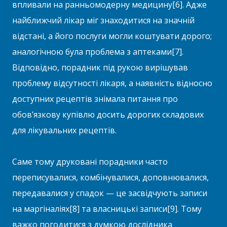
впливали на ранньомодерну медицину[6]. Адже
найближчий лікар міг знаходитися на значній
відстані, а його послуги могли коштувати дорого;
аналогічною була проблема з аптеками[7].
Відповідно, порадник під рукою вирішував
проблему відсутності лікаря, а наявність відносно
доступних рецептів знімала питання про
обов’язкову купівлю досить дорогих складових
для лікувальних рецептів.
Саме тому друковані порадники часто
переписувалися, комбінувалися, доповнювалися,
передавалися у спадок — це засвідчують записи
на маргіналіях[8] та власницькі записи[9]. Тому
важко погодитися з думкою дослідника