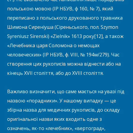
польською мовою (ІР НБУВ, ф 160, № 7), який
переписано з польського друкованого травника
Шимона Сиреніуша (Сіреньського, пол. Szymon
Syreniusz Sirenski) «Zielnik» 1613 року[12], а також
«Лечебника царя Соломона о немощах
человеческих» (ІР НБУВ, ф. VIII, № 194м/279). Час
створення цих рукописів можна віднести або на
кінець XVII століття, або до XVIII століття.
Важливо визначити, що саме мається на увазі під
назвою «порадники». У нашому випадку — це
збірна назва для медичних рукописів, до складу
оригінальної назви яких входить одне з
означень, як-то «лечебник», «вертоград»,