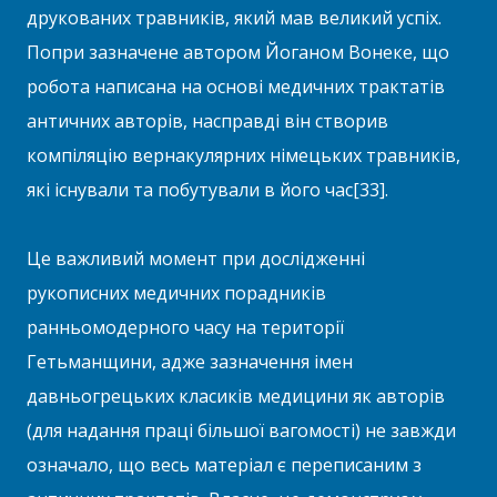
друкованих травників, який мав великий успіх.
Попри зазначене автором Йоганом Вонеке, що
робота написана на основі медичних трактатів
античних авторів, насправді він створив
компіляцію вернакулярних німецьких травників,
які існували та побутували в його час[33].
Це важливий момент при дослідженні
рукописних медичних порадників
ранньомодерного часу на території
Гетьманщини, адже зазначення імен
давньогрецьких класиків медицини як авторів
(для надання праці більшої вагомості) не завжди
означало, що весь матеріал є переписаним з