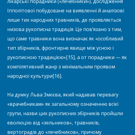
лікарські порадники («лечебники»), дослідження
Іпполітової побудоване на виявленні й аналізові
лише тих народних травників, де проявляється
низова рукописна традиція. Це пов’язано з тим,
що саме травники вона визначає як «особливий
тип збірників, фронтирне явище між усною і
рукописною традицією»[15], а от порадники — як
компілятивний жанр з мінімальним проявом
народної культури[16].
На думку Льва Змєєва, який надавав перевагу
«врачебникам» як загальному означенню всієї
групи, назви цих рукописних збірників пройшли
еволюцію від «зельников», травників,
вертоградів до «лечебников», причому