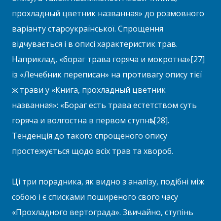
прохладный цветник названная» до розмовного
варіанту староукраїнської. Спрощення
відчувається і в описі характеристик трав.
Наприклад, «бораг трава горяча и мокротна»[27]
із «Лечебник переписан» на противагу опису тієї
ж трави у «Книга, прохладный цветник
названная»: «Бораг есть трава естетством суть
горяча и волгостна в первом ступнѣ»[28].
Тенденція до такого спрощеного опису
простежується щодо всіх трав та хвороб.
Ці три порадника, як видно з аналізу, подібні між
собою і є списками поширеного свого часу
«Прохладного вертограда». Звичайно, ступінь