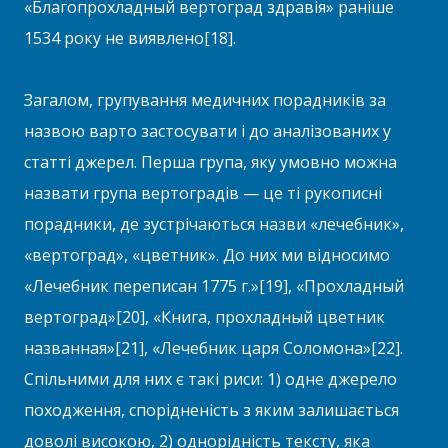
«Благопрохладный вертоград здравія» раніше
1534 року не виявлено[18].
Загалом, групування медичних порадників за
назвою варто застосувати і до аналізованих у
статті джерел. Перша група, яку умовно можна
назвати група вертоградів — це ті рукописні
порадники, де зустрічаються назви «лечебник»,
«вертоград», «цветник». До них ми відносимо
«Лечебник переписан 1775 г.»[19], «Прохладный
вертоград»[20], «Книга, прохладный цветник
названная»[21], «Лечебник царя Соломона»[22].
Спільними для них є такі риси: 1) одне джерело
походження, спорідненість з яким залишається
доволі високою, 2) однорідність тексту, яка