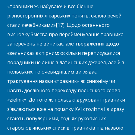
«травники ж, набуваючи все більше
різносторонніх лікарських понять, силою речей
стали лечебниками»[17]. Щодо останнього
висновку Змєєва про перейменування травника
заперечень не виникає, але твердження щодо
«зельника» є спірним: оскільки переписувалися
порадники не лише з латинських джерел, але й з
польських, то очевиднішим виглядає
трактування назви «травник» як синоніму чи
навіть дослівного перекладу польського слова
«zielnik». До того ж, польські друковані травники
з’являються вже на початку XVI століття і відразу
стають популярними, тоді як рукописних
старослов’янських списків травників під назвою