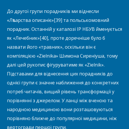
До другої групи порадників ми віднесли
«Лѣкарства описаніє»[39] та польськомовний
порадник. Останній у каталозі ІР НБУВ йменується
як «Лечебник»[40], проте доречніше було б
назвати його «травник», оскільки він є
компіляцією «Zielnika» Шимона Сиреніуша, тому
далі цей рукопис фігуруватиме як «Zielnik».
Підставами для віднесення цих порадників до
однієї групи є значне наближення до конкретних
потреб читачів, вищий рівень трансформації у
порівнянні з джерелом. У ланці між вченою та
народною медициною вони розташовуються
порівняно ближче до популярної медицини, ніж
вертогради першої групи.