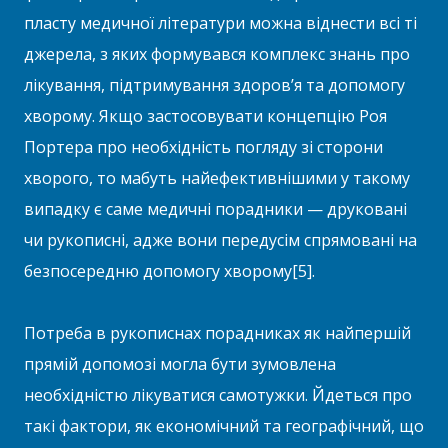
пласту медичної літератури можна віднести всі ті
джерела, з яких формувався комплекс знань про
лікування, підтримування здоров’я та допомогу
хворому. Якщо застосовувати концепцію Роя
Портера про необхідність погляду зі сторони
хворого, то мабуть найефективнішими у такому
випадку є саме медичні порадники — друковані
чи рукописні, адже вони передусім спрямовані на
безпосередню допомогу хворому[5].
Потреба в рукописнах порадниках як найпершій
прямій допомозі могла бути зумовлена
необхідністю лікуватися самотужки. Йдеться про
такі фактори, як економічний та географічний, що