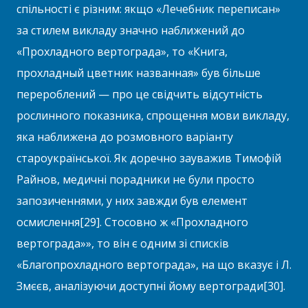
спільності є різним: якщо «Лечебник переписан»
за стилем викладу значно наближений до
«Прохладного вертограда», то «Книга,
прохладный цветник названная» був більше
перероблений — про це свідчить відсутність
рослинного показника, спрощення мови викладу,
яка наближена до розмовного варіанту
староукраїнської. Як доречно зауважив Тимофій
Райнов, медичні порадники не були просто
запозиченнями, у них завжди був елемент
осмислення[29]. Стосовно ж «Прохладного
вертограда»», то він є одним зі списків
«Благопрохладного вертограда», на що вказує і Л.
Змєєв, аналізуючи доступні йому вертогради[30].