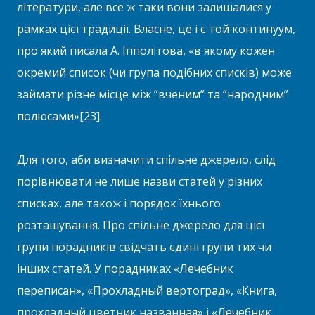
літератури, але все ж таки вони залишалися у
рамках цієї традиції. Власне, це і є той континуум,
про який писала А. Іпполітова, «в якому кожен
окремий список (чи група подібних списків) може
займати різне місце між “вченим” та “народним”
полюсами»[23].
Для того, аби визначити спільне джерело, слід
порівнювати не лише назви статей у різних
списках, але також і порядок їхнього
розташування. Про спільне джерело для цієї
групи порадників свідчать єдині групи тих чи
інших статей. У порадниках «Лечебник
переписан», «Прохладный вертоград», «Книга,
прохладный цветник названная» і «Лечебник