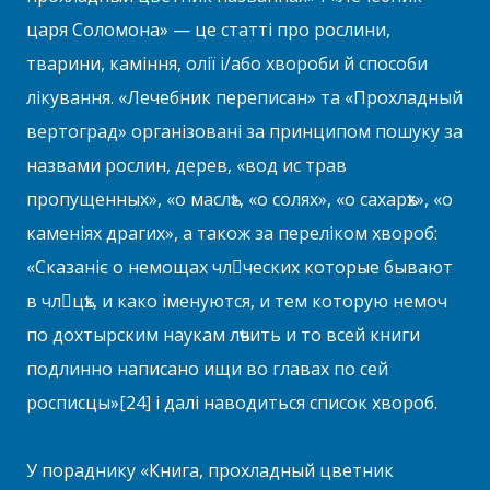
царя Соломона» — це статті про рослини,
тварини, каміння, олії і/або хвороби й способи
лікування. «Лечебник переписан» та «Прохладный
вертоград» організовані за принципом пошуку за
назвами рослин, дерев, «вод ис трав
пропущенных», «о маслѣ», «о солях», «о сахарѣх», «о
каменіях драгих», а також за переліком хвороб:
«Сказаніє о немощах чл

ческих которые бывают
в чл

цѣх, и како іменуются, и тем которую немоч
по дохтырским наукам лѣчить и то всей книги
подлинно написано ищи во главах по сей
росписцы»[24] і далі наводиться список хвороб.
У пораднику «Книга, прохладный цветник