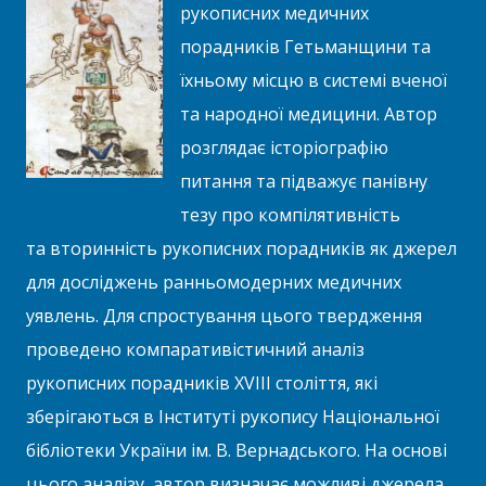
рукописних медичних
порадників Гетьманщини та
їхньому місцю в системі вченої
та народної медицини. Автор
розглядає історіографію
питання та підважує панівну
тезу про компілятивність
та вторинність рукописних порадників як джерел
для досліджень ранньомодерних медичних
уявлень. Для спростування цього твердження
проведено компаративістичний аналіз
рукописних порадників XVIII століття, які
зберігаються в Інституті рукопису Національної
бібліотеки України ім. В. Вернадського. На основі
цього аналізу, автор визначає можливі джерела