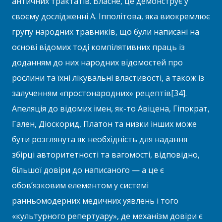
античних трактатів. Власне, це демонструє у
своєму дослідженні А. Іпполітова, яка виокремлює
групу народних травників, що були написані на
основі відомих тоді компілятивних праць із
доданням до них народних відомостей про
рослини та їхні лікувальні властивості, а також із
залученням «простонародних» рецептів[34].
Апеляція до відомих імен, як-то Авіцена, Гіпократ,
Гален, Діоскорид, Платон та низки інших може
бути розглянута як необхідність для надання
збірці авторитетності та вагомості, відповідно,
більшої довіри до написаного — а це є
обов’язковим елементом у системі
ранньомодерних медичних уявлень і того
«культурного репертуару», де механізм довіри є