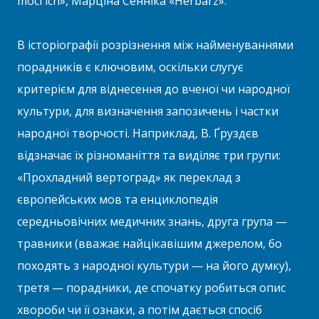
moci ich», Марціна Сенніка «Herbarz».
В історіографії розрізнення між найменуваннями
порадників є ключовим, оскільки слугує
критерієм для віднесення до вченої чи народної
культури, для визначення запозичень і частки
народної творчості. Наприклад, В. Ґруздєв
відзначає їх різноманіття та виділяє три групи:
«Прохладний вертоград» як переклад з
європейських мов та енциклопедія
середньовічних медичних знань, друга група —
травники (вважає найцікавішим джерелом, бо
походять з народної культури — на його думку),
третя — порадники, де спочатку робиться опис
хвороби чи її ознаки, а потім дається спосіб