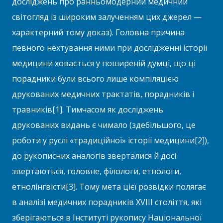
досліджень про ранньомодерний медичний
світогляд із широким залученням цих джерел —
характерний тому доказ). Головна причина
певного нехтування ними при дослідженні історії
медицини ховається у поширеній думці, що ці
порадники були всього лише компіляцією
друкованих медичних трактатів, порадників і
травників[1]. Тимчасом як досліджень
друкованих видань є чимало (здебільшого, це
роботи у руслі «традиційної» історії медицини[2]),
до рукописних аналогів зверталися й досі
звертаються, головне, філологи, етнологи,
етнолінгвісти[3]. Тому мета цієї розвідки полягає
в аналізі медичних порадників XVIII століття, які
зберігаються в Інституті рукопису Національної