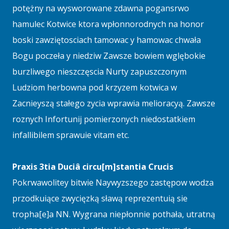
potężny na wysworowane zdawna pogansrwo
hamulec Kotwice ktora wpłonnorodnych na honor
boski zawziętosciach tamowac y hamowac chwała
Bogu poczeła y niedziw Zawsze bowiem wglębokie
burzliwego nieszczęscia Nurty zapuszczonym
Ludziom herbowna pod krzyzem kotwica w
Zacnieyszą stałego zycia wprawia melioracyą. Zawsze
roznych Infortunij pomierzonych niedostatkiem
infallibilem sprawuie vitam etc.
Praxis 3tia Duciâ circu[m]stantia Crucis
Pokrwawolitey bitwie Naywyzszego zastępow wodza
przodkuiące zwycięzką sławą reprezentuią sie
tropha[e]a NN. Wygrana niepłonnie pothała, utratną