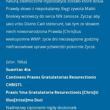
naturą ziednoczone Hypostatyce zostało ktore dzisia
Prawdy słowo z niepokalaney Xięgi zywota Matki
Boskiey wziowszy do serca NN zanosze. Zycząc aby
iako vrbo Divino Cæli steterunt, tak tym ze słowem
niech nowonarodzona Prawda [Chris]tus
wiekopomne WMP. zycie dni niezasępione godziny
niefrasowlowe sprawi yztwierdzi pokornie Zycze.
{stor. 166a}
Suavitas 4ta
Continens Praxes Gratulatorias Resurectionis
CHRISTI.
Praxis 1ma Gratulatoria Resurectionis [Chris]ti
Illus[trissi]mo Duci
Nadniezwy cięzonemi nigdy doskonale