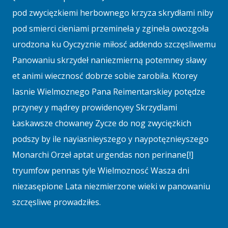
pod zwycięzkiemi herbownego krzyza skrydłami niby
pod smierci cieniami przemineła y zgineła owozgoła
urodzona ku Oyczyznie miłosć addendo szczęsliwemu
Panowaniu skrzydeł naniezmierną potemney sławy
et animi wiecznosć dobrze sobie zarobiła. Ktorey
Iasnie Wielmoznego Pana Reimentarskiey potędze
przyney y mądrey prowidencyey Skrzydlami
Łaskawsze chowaney Zycze do nog zwycięzkich
podszy by ile nayiasnieyszego y naypotęznieyszego
Monarchi Orzeł aptat urgendas non perinane[!]
tryumfow pennas tyle Wielmoznosć Wasza dni
niezasępione Lata niezmierzone wieki w panowaniu
szczęsliwe prowadziłes.