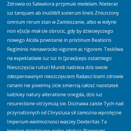
Zdrowia os Salwatora przymuie medelam. Nieteraz
iuz tanquam ab inutilib9 scelerum lineis Zniszczony
omnium rerum stan w Zamieszanie, albo w iedyne
non e[ss]e miał sie obrocic, gdy by dziesieyszego
nowego Alcida powstanie in pristinum Beatioris
Regiminis nienawrociło vigorem ac rigorem. Teskliwa
na expektatiwie iuz iuz in [prae]ceps ostatniego
Nieszczęscia ruituri Mundi nadzieia dzis swoie
zdesperowanym nieszczęsciem Radasci łzami zdrowie
ranami nie powinną zicie smiercią całosć naostatek
ludzkiey natury alteratione onegda, dzis iuz
resurectione otrzymuią sie. Doznawa zaiste Tych nad
przyrodzonych od Chrystusa sił zamożna wprotęzne
Imperium wielmożnosci waszey Dexteritas Ta
bowiem dziedziczne niebo zdobiąc Planetami,