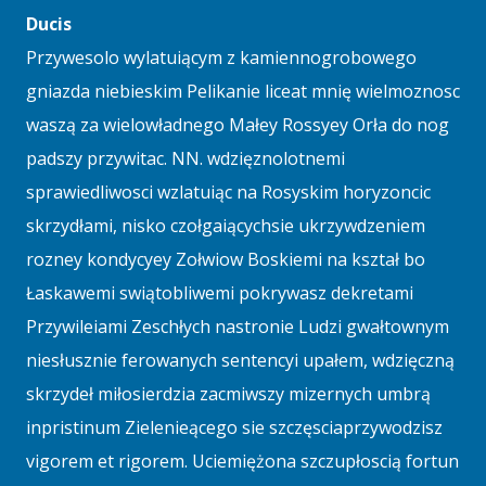
Ducis
Przywesolo wylatuiącym z kamiennogrobowego
gniazda niebieskim Pelikanie liceat mnię wielmoznosc
waszą za wielowładnego Małey Rossyey Orła do nog
padszy przywitac. NN. wdzięznolotnemi
sprawiedliwosci wzlatuiąc na Rosyskim horyzoncic
skrzydłami, nisko czołgaiącychsie ukrzywdzeniem
rozney kondycyey Zołwiow Boskiemi na kształ bo
Łaskawemi swiątobliwemi pokrywasz dekretami
Przywileiami Zeschłych nastronie Ludzi gwałtownym
niesłusznie ferowanych sentencyi upałem, wdzięczną
skrzydeł miłosierdzia zacmiwszy mizernych umbrą
inpristinum Zielenieącego sie szczęsciaprzywodzisz
vigorem et rigorem. Uciemiężona szczupłoscią fortun