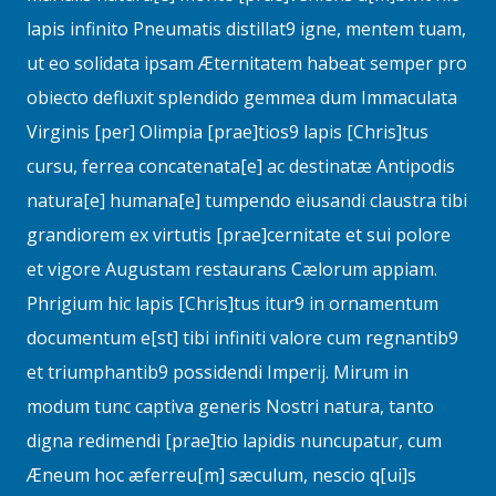
lapis infinito Pneumatis distillat9 igne, mentem tuam,
ut eo solidata ipsam Æternitatem habeat semper pro
obiecto defluxit splendido gemmea dum Immaculata
Virginis [per] Olimpia [prae]tios9 lapis [Chris]tus
cursu, ferrea concatenata[e] ac destinatæ Antipodis
natura[e] humana[e] tumpendo eiusandi claustra tibi
grandiorem ex virtutis [prae]cernitate et sui polore
et vigore Augustam restaurans Cælorum appiam.
Phrigium hic lapis [Chris]tus itur9 in ornamentum
documentum e[st] tibi infiniti valore cum regnantib9
et triumphantib9 possidendi Imperij. Mirum in
modum tunc captiva generis Nostri natura, tanto
digna redimendi [prae]tio lapidis nuncupatur, cum
Æneum hoc æferreu[m] sæculum, nescio q[ui]s