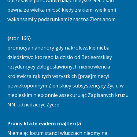
odrzekasie panowania daiąc mieysce NN. Zkąd
pewna że wielka miłosć kiedy złakiemi wielkiemi
wakansami y podarunkami znaczna Ziemianom
{stor. 166}
promocya nahonory gdy nakrolewskie nieba
dziedzictwo ktorego ia dzisio od Betleemskiey
rezydencyey zbłogosławionych niemowlencia
krolewicza rąk tych wszystkich [prae]minecyi
powiekopomnym Ziemskiey subsystencyey Życiu w
niebieskim niepłonnie assekuruiąc Zapisanych kruzu
NN. odziedziczyc Zycze.
Praxis 6ta In eadem ma[teri]â
Niemaiąc locum standi wludziach nieomylna,