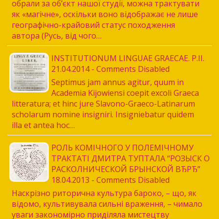
обрали за об’єкт нашої студії, можна трактувати
як «магічне», оскільки воно відображає не лише
географічно-крайовий статус походження
автора (Русь, від чого…
INSTITUTIONUM LINGUAE GRAECAE. P.II.
21.04.2014 - Comments Disabled
Septimus jam annus agitur, quum in
Academia Kijowiensi coepit excoli Graeca
litteratura; et hinc jure Slavono-Graeco-Latinarum
scholarum nomine insigniri. Insigniebatur quidem
illa et antea hoc…
РОЛЬ КОМІЧНОГО У ПОЛЕМІЧНОМУ
ТРАКТАТІ ДМИТРА ТУПТАЛА “РОЗЫСК О
РАСКОЛНИЧЕСКОЙ БРЫНСКОЙ ВЂРЂ”
18.04.2013 - Comments Disabled
Наскрізно риторична культура бароко, – що, як
відомо, культивувала сильні враження, – чимало
уваги закономірно приділяла мистецтву