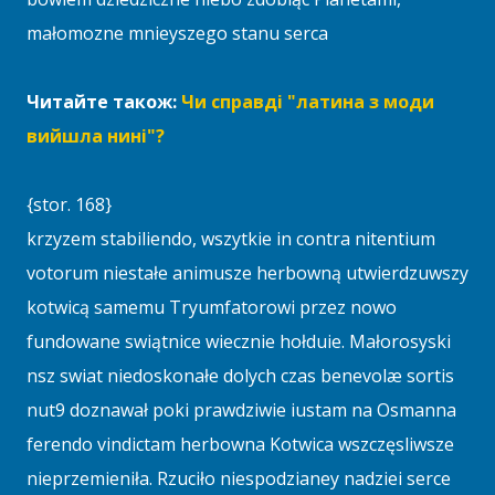
małomozne mnieyszego stanu serca
Читайте також:
Чи справді "латина з моди
вийшла нині"?
{stor. 168}
krzyzem stabiliendo, wszytkie in contra nitentium
votorum niestałe animusze herbowną utwierdzuwszy
kotwicą samemu Tryumfatorowi przez nowo
fundowane swiątnice wiecznie hołduie. Małorosyski
nsz swiat niedoskonałe dolych czas benevolæ sortis
nut9 doznawał poki prawdziwie iustam na Osmanna
ferendo vindictam herbowna Kotwica wszczęsliwsze
nieprzemieniła. Rzuciło niespodzianey nadziei serce