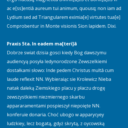
ac e[ss]entiâ aureum tui animum, quousq; non iam ad
Lydium sed ad Triangularem eximia[e] virtutes tua[e]
Comprobentur in Monte visionis Sion lapidem. Dixi.
Praxis 5ta. In eadem ma[teri]â
Dobrze swiat dzisia gosci kiedy Bog dawszymu
audiencyą posyła Iedynorodzone Zewszelkiemi
dostałkami słowo: Inde pedem Christus multâ cum
laude reflexit NN. Wybieraiąc sie Krolewicz Nieba
natak daleką Ziemskiego placu y płaczu drogę
zewszystkiemi niezmiernego skarbu
appararamentami pospieszył niepoięte NN.
konferuie donaria. Choć ubogo w apparycyey
ludzkiey, lecz bogatą, gdyż skrytą, z oycowską