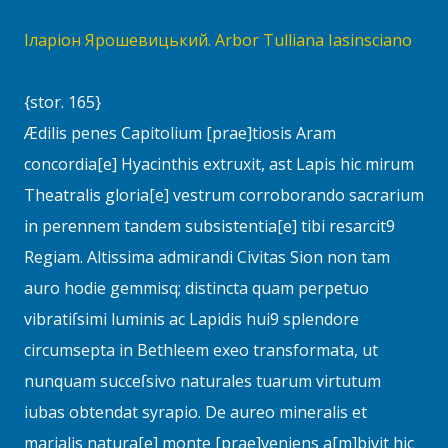
Іларіон Ярошевицький. Arbor Tulliana Iasinsciano
{stor. 165}
Ædilis penes Capitolium [prae]tiosis Aram
concordia[e] Hyacinthis extruxit, ast Lapis hic mirum
Theatralis gloria[e] vestrum corroborando sacrarium
in perennem tandem subsistentia[e] tibi resarcit9
Regiam. Altissima admirandi Civitas Sion non tam
auro hodie gemmisq; distincta quam perpetuo
vibratiſsimi luminis ac Lapidis hui9 splendore
circumsepta in Bethleem exeo transformata, ut
nunquam succeſsivo naturales tuarum virtutum
iubas obtendat syrapio. De aureo mineralis et
marialis natura[e] monte [prae]veniens a[m]bivit hic