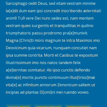
Sarcophago cedit Deus, sed vitam vestram minime
la[e]dit dum eam ipsi concredit inscribendo æternitati
anim9 Tu9 vere Dei nunc sedes est, nam mentem
vestram quies surgentis et tranquillitas in quilino
triumphatoris passu prodromo pra[e]munivit.
Magna [Chris]ti mors magnum te intra Maximos imo
Deovicinum quia vicarium, nunquam concutiet nam
ipsa summe contrita. Morti et Casibus te expositum
Illustrissimum imo nos natos tandem felix
a[e]ternitas comitatur. Ab ipso cunctis deflendo
divina[e] mortis puncto contimuum Illus[trissi]mæ
vita[e] ac infinitum annorum Zenonicum saltem ut
incipias ad plantas D[omi]ni mei ruendo voveo.
ЕТИКЕТНА ЛІТЕРАТУРА
ІЛАРІОН ЯРОШЕВИЦЬКИЙ
ПОЕТИКИ ТА РИТОРИКИ