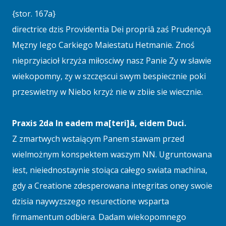
{stor. 167a}
directrice dzis Providentia Dei propriâ zaś Prudencyâ
Męzny Iego Carkiego Maiestatu Hetmanie. Znoś
nieprzyiacioł krzyża miłosciwy nasz Panie Zy w sławie
wiekopomny, zy w szczęscui swym bespiecznie poki
przeswietny w Niebo krzyż nie w zbiie sie wiecznie.
Praxis 2da In eadem ma[teri]â, eidem Duci.
Z zmartwych wstaiącym Panem stawam przed
wielmożnym konspektem waszym NN. Ugruntowana
iest, nieiednostaynie stoiąca całego swiata machina,
gdy a Creatione zdesperowana integritas oney swoie
dzisia naywyzszego resurectione wsparta
firmamentum odbiera. Dadam wiekopomnego