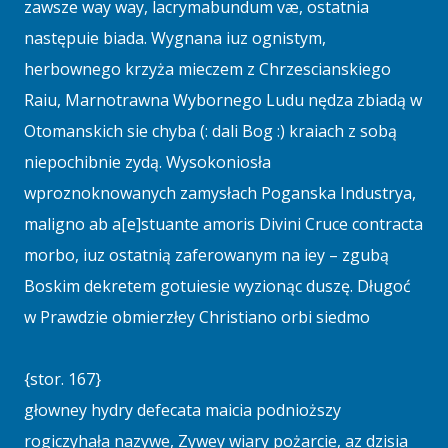
zawsze way way, lacrymabundum væ, ostatnia
następuie biada. Wygnana iuz ognistym,
herbownego krzyża mieczem z Chrzescianskiego
Raiu, Marnotrawna Wybornego Ludu nędza zbiadą w
Otomanskich sie chyba (: dali Bog :) kraiach z sobą
niepochibnie zydą. Wysokoniosła
wproznoknowanych zamysłach Poganska Industrya,
maligno ab a[e]stuante amoris Divini Cruce contracta
morbo, iuz ostatnią zaferowanym na iey – zgubą
Boskim dekretem gotuiesie wyzionąc duszę. Długoć
w Prawdzie obmierzłey Christiano orbi siedmo
{stor. 167}
głowney hydry defecata maicia podnioższy
rogiczyhała nazywe, Zywey wiary pożarcie, az dzisia