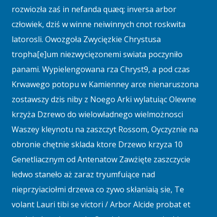
rozwiozła zaś in nefanda quæq; inversa arbor
człowiek, dziś w winne neiwinnych cnot roskwita
latorosli. Owozgoła Zwycięzkie Chrystusa
tropha[e]um niezwycięzonemi swiata poczyniło
panami. Wypielengowana rza Chryst9, a pod czas
Krwawego potopu w Kamienney arce nienaruszona
zostawszy dzis niby z Noego Arki wylatuiąc Olewne
krzyża Dzrewo do wielowładnego wielmożnosci
Waszey kleynotu na zaszczyt Rossom, Oyczyznie na
obronie chętnie sklada ktore Drzewo krzyza 10
Genetliacznym od Antenatow Zawżięte zaszczycie
ledwo staneło aż zaraz tryumfuiące nad
nieprzyiaciołmi drzewa co zywo skłaniaią sie, Te
volant Lauri tibi se victori / Arbor Alcide probat et