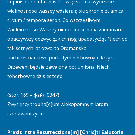
supinis / anniut ramis. Co większa nazwycieskie
wielmoznosci waszey wdzieraią sie skronie et amica
circum / tempora serpit. Co wszczęsliwym
Wielmoznosci Waszey nieudolnosc moia zadumiana
obaczywszy dozwycięzkich nog upadazycżąc Niech od
tak setnych lat otwarta Otomanska
nachrzescianstwo porta tym herbownym krzyża
Drzewem będzie zawalona potlumiona. Niech
toherbowne dzisieszego
{stor. 169 – файл 0347}
Zwycięzcy tropha[e]um wiekopomnym latom
czerstwem zyciu.
Praxis intra Resurrectione[m] [Chris]ti Salutoria