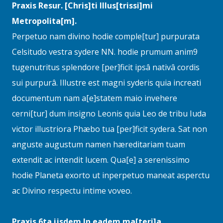
Praxis Resur. [Chris]ti Illus[trissi]mi
Metropolita[m].
Perpetuo nam divino hodie comple[tur] purpurata
Celsitudo vestra sydere NN. hodie prumum anim9
tugenutritus splendore [per]ficit ipsâ nativâ cordis
sui purpurâ. Illustre est magni syderis quia increati
documentum nam a[e]statem maio invehere
cerni[tur] dum insigno Leonis quia Leo de tribu Iuda
victor illustriora Phæbo tua [per]ficit sydera. Sat non
anguste augustum namen hæreditariam tuam
extendit ac intendit lucem. Qua[e] a serenissimo
hodie Planeta exorto ut inperpetuo maneat asperctu
ac Divino respectu intime voveo.
Praxis 6ta ijsdem In eadem ma[teri]a.