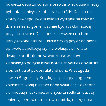
bowiecznoscią zmocniona prawda, więc dzisia między
bytlentami mieysze sobie zakłada NN. Daleko od
złotey dawnego swiata miłosci wytrąbiona była: az
dzisia zelazno gonie rozumie bydląt skłonnoscią
przyięta została. Dosć przez pierwsze delictum
ukrzywdzona natura Ludzka cięzką gdy az do nieba
oprawdę appellacyą czyniła wołaiąc cælirorate
desuper verit[a]tem: Az wpoznosć wiekow
ziemskiego pozycia misericordia et veritas obviarunt
sibi, iustitia et pax osculata[e] sunt. Więc zgoda
chwała Bogu kiedy Bog będąc palaiącym ogniem
zozięmbłą wodą niestwo nona swiatłosć z okropną
ciemnoscią nieskąneczone zycia zrzodło znieuzytą
smiercią przedwieczne słowo zludzką doczęsnosci