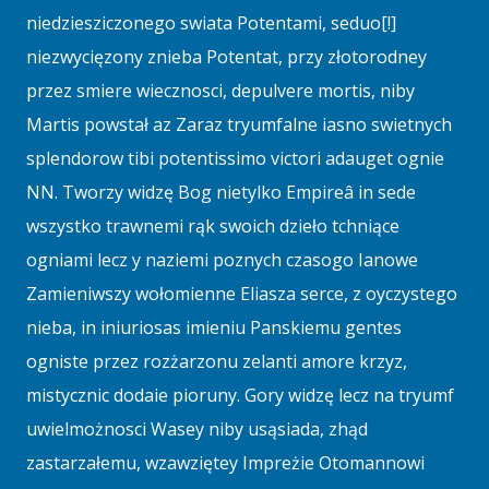
niedziesziczonego swiata Potentami, seduo[!]
niezwycięzony znieba Potentat, przy złotorodney
przez smiere wiecznosci, depulvere mortis, niby
Martis powstał az Zaraz tryumfalne iasno swietnych
splendorow tibi potentissimo victori adauget ognie
NN. Tworzy widzę Bog nietylko Empireâ in sede
wszystko trawnemi rąk swoich dzieło tchniące
ogniami lecz y naziemi poznych czasogo Ianowe
Zamieniwszy wołomienne Eliasza serce, z oyczystego
nieba, in iniuriosas imieniu Panskiemu gentes
ogniste przez rozżarzonu zelanti amore krzyz,
mistycznic dodaie pioruny. Gory widzę lecz na tryumf
uwielmożnosci Wasey niby usąsiada, zhąd
zastarzałemu, wzawziętey Impreżie Otomannowi