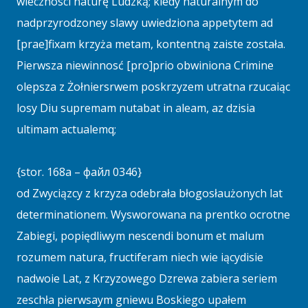
wiecznosci naturę Ludzką; kiedy naturalnym do
nadprzyrodzoney slawy uwiedziona appetytem ad
[prae]fixam krzyża metam, kontentną zaiste została.
Pierwsza niewinnosć [pro]prio obwiniona Crimine
olepsza z Żołniersrwem poskrzyzem utratna rzucaiąc
losy Diu supremam nutabat in aleam, az dzisia
ultimam actualemq;
{stor. 168a – файл 0346}
od Zwyciązcy z krzyza odebrała błogosłaużonych lat
determinationem. Wysworowana na prentko ocrotne
Zabiegi, popiędliwym nescendi bonum et malum
rozumem natura, fructiferam niech wie iącydisie
nadwoie Lat, z Krzyzowego Dzrewa zabiera seriem
zeschła pierwsaym gniewu Boskiego upałem