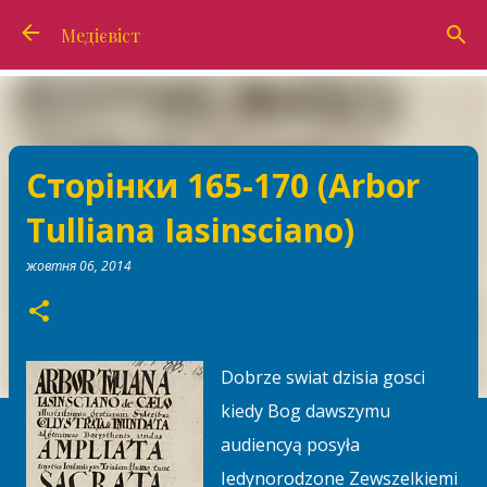
Перейти до основного вмісту
Медієвіст
Сторінки 165-170 (Arbor
Tulliana Iasinsciano)
жовтня 06, 2014
Dobrze swiat dzisia gosci
kiedy Bog dawszymu
audiencyą posyła
Iedynorodzone Zewszelkiemi