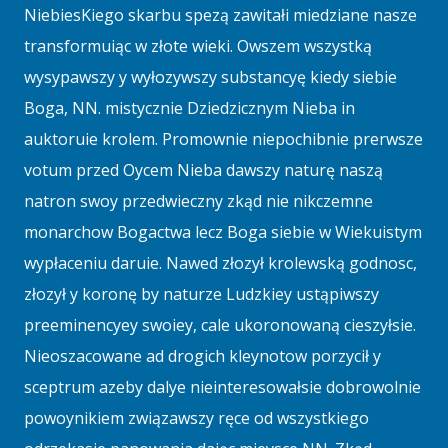
NiebiesKiego skarbu spezą zawitałi miedziane nasze
transformuiąc w złote wieki. Owszem wszystką
wysypawszy y wyłozywszy substancyę kiedy siebie
Boga, NN. mistycznie Dziedzicznym Nieba in
auktoruie krolem. Promownie niepochibnie prerwsze
votum przed Oycem Nieba dawszy naturę naszą
natron swoy przedwieczny zkąd nie nikczemne
monarchow Bogactwa lecz Boga siebie w Wiekuistym
wypłaceniu daruie. Nawed złozył krolewską godnosc,
złozył y koronę by naturze Ludzkiey ustąpiwszy
preeminencyey swoiey, cale ukoronowaną cieszyłsie.
Nieoszacowane ad drogich kleynotow porzycił y
sceptrum azeby dalye nieinteresowałsie dobrowolnie
powoynikiem związawszy ręce od wszystkiego