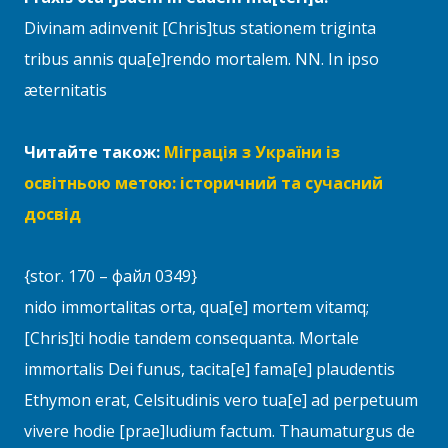
Divinam adinvenit [Chris]tus stationem triginta
tribus annis qua[e]rendo mortalem. NN. In ipso
æternitatis
Читайте також:
Міграція з України із
освітньою метою: історичний та сучасний
досвід
{stor. 170 – файл 0349}
nido immortalitas orta, qua[e] mortem vitamq;
[Chris]ti hodie tandem consequanta. Mortale
immortalis Dei funus, tacita[e] fama[e] plaudentis
Ethymon erat, Celsitudinis vero tua[e] ad perpetuum
vivere hodie [prae]ludium factum. Thaumaturgus de