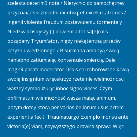
scelesta deterim9 nota / Nierychło do samochętney
przyznaiąc sie zbrodni mentisq; et excelsi Latrones /
ingenii violenta fraudum zostawuiemu tormenta y
Niedziw dzisicyszy [!] bowiem a tot sa[e]culis
poządany Tryumfator, nigdy niekątentną przeciw
krzyza uwiedzionego / Bisurmana ambicyą swoią
haniebno zatłumiaiąc kontentuie smiercią. Daie
magn9 pacati moderator Orbis corroborowane krwią
swoią insignium wręcekrzyż rzetelnie wielmożnosci
waszey symbolizuiąc inhoc signo vinces. Czym
obfirmatum wielmożnosć wasza maiąc animum,
potym dotey ktorą per varios bellorum usus artem
experientia fecit, Thaumaturgo Exemplo monstrante
victoria[e] viam, naywyzszego prawica sprawi. Więc