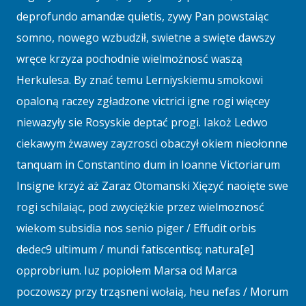
deprofundo amandæ quietis, zywy Pan powstaiąc
somno, nowego wzbudził, swietne a swięte dawszy
wręce krzyza pochodnie wielmożnosć waszą
Herkulesa. By znać temu Lerniyskiemu smokowi
opaloną raczey zgładzone victrici igne rogi więcey
niewazyły sie Rosyskie deptać progi. Iakoż Ledwo
ciekawym żwawey zayzrosci obaczył okiem nieołonne
tanquam in Constantino dum in Ioanne Victoriarum
Insigne krzyż aż Zaraz Otomanski Xięzyć naoięte swe
rogi schilaiąc, pod zwyciężkie przez wielmoznosć
wiekom subsidia nos senio piger / Effudit orbis
dedec9 ultimum / mundi fatiscentisq; natura[e]
opprobrium. Iuz popiołem Marsa od Marca
poczowszy przy trząsneni wołaią, heu nefas / Morum