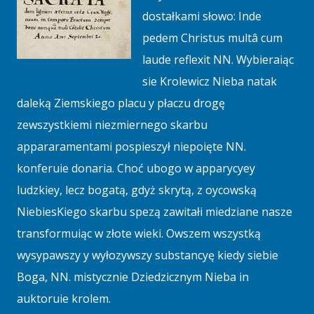
dostałkami słowo: Inde
pedem Christus multâ cum
laude reflexit NN. Wybieraiąc
sie Krolewicz Nieba natak
daleką Ziemskiego placu y płaczu drogę
zewszystkiemi niezmiernego skarbu
appararamentami pospieszył niepoięte NN.
konferuie donaria. Choć ubogo w apparycyey
ludzkiey, lecz bogatą, gdyż skrytą, z oycowską
NiebiesKiego skarbu spezą zawitałi miedziane nasze
transformuiąc w złote wieki. Owszem wszystką
wysypawszy y wyłozywszy substancyę kiedy siebie
Boga, NN. mistycznie Dziedzicznym Nieba in
auktoruie krolem.