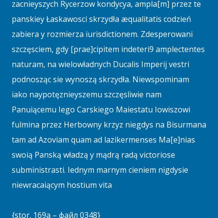
zacnieyszych Rycerzow kondycya, ampla[m] przez te
panskiey Łaskawosci skrzydła æqualitatis codzień
zabiera y rozmierza iurisdictionem. Zdesperowani
szczęsciem, gdy [prae]cipitem indeteri9 amplectentes
naturam, na wielowładnych Ducalis Imperij vestri
podnosząc sie wynoszą skrzydła. Niewspominam
iako naypotęznieyszemu szczęsliwie nam
Panuiącemu Iego Carskiego Maiestatu Iowiszowi
fulmina przez Herbowny krzyz niegdys na Bisurmana
tam ad Azoviam quam ad lazikermenses Ma[e]nias
swoią Panską władzą y mądrą radą victoriose
subministrasti. Iednym marnym cieniem nigdysie
niewracaiącym hostium vita
{stor. 169a – файл 0348}