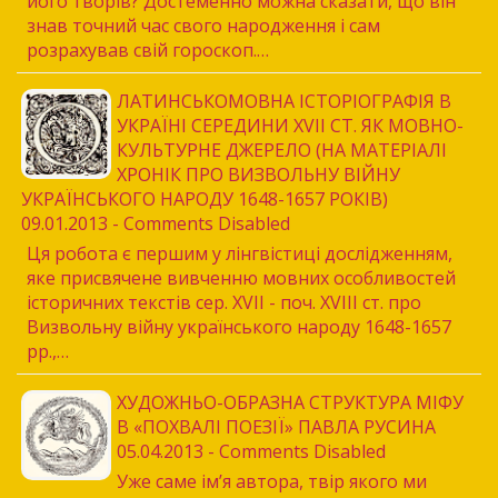
його тво­рів? Достеменно можна сказати, що він
знав точ­ний час свого народження і сам
розрахував свій гороскоп.…
ЛАТИНСЬКОМОВНА ІСТОРІОГРАФІЯ В
УКРАЇНІ СЕРЕДИНИ XVII СТ. ЯК МОВНО-
КУЛЬТУРНЕ ДЖЕРЕЛО (НА МАТЕРІАЛІ
ХРОНІК ПРО ВИЗВОЛЬНУ ВІЙНУ
УКРАЇНСЬКОГО НАРОДУ 1648-1657 РОКІВ)
09.01.2013 - Comments Disabled
Ця робота є першим у лінгвістиці дослідженням,
яке присвячене вивченню мовних особливостей
історичних текстів сер. XVII - поч. XVIII ст. про
Визвольну війну українського народу 1648-1657
рр.,…
ХУДОЖНЬО-ОБРАЗНА СТРУКТУРА МІФУ
В «ПОХВАЛІ ПОЕЗІЇ» ПАВЛА РУСИНА
05.04.2013 - Comments Disabled
Уже саме ім’я автора, твір якого ми