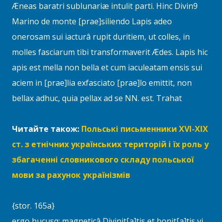
Æneas baratri sublunariæ intulit parti. Hinc Divin9
Marino de monte [prae]siliendo Lapis adeo
onerosam sui iacturâ rupit duritiem, ut colles, in
molles fasciarum tibi transformaverit Ædes. Lapis hic
apis est mella non bella et cum iaculeatam ensis sui
aciem in [prae]lia exfasciato [prae]lo emittit, non
bellax adhuc, quia pellax ad se NN. est. Trahat
Читайте також:
Польські письменники XVI-XIX
ст. з етнічних українських територій і їх роль у
збагаченні словникового складу польської
мови за рахунок українізмів
{stor. 165a}
ergo hucusq; magneticâ Divinit[a]tis et bonit[a]tis vi