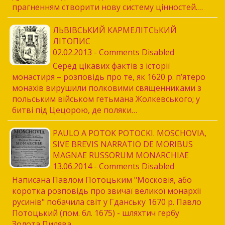
прагненням створити нову систе­му цінностей.…
ЛЬВІВСЬКИЙ КАРМЕЛІТСЬКИЙ
ЛІТОПИС
02.02.2013 - Comments Disabled
Серед цікавих фактів з історії
монастиря – розповідь про те, як 1620 р. п’ятеро
монахів вирушили полковими священниками з
польським військом гетьмана Жолкевського; у
битві під Цецорою, де поляки…
PAULO A POTOK POTOCKI. MOSCHOVIA,
SIVE BREVIS NARRATIO DE MORIBUS
MAGNAE RUSSORUM MONARCHIAE
13.06.2014 - Comments Disabled
Написана Павлом Потоцьким "Московія, або
коротка розповідь про звичаї великої монархії
русинів" побачила світ у Гданську 1670 р. Павло
Потоцький (пом. бл. 1675) - шляхтич гербу
Золота Пилява.…