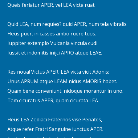
Queis feriatur APER, vel LEA victa ruat.
Quid LEA, num requies? quid APER, num tela vibralis.
Heus puer, in casses ambo ruere tuos.
Iuppiter extemplo Vulcania vincula cudi
Iussit et indomitis inijci APRO atque LEAE.
Res noua! Victus APER, LEA victa vicit Adonis:
Unus APRUM atque LEAM nidus AMORIS habet.
Quam bene conveniunt, nidoque morantur in uno,
Tam cicuratus APER, quam cicurata LEA.
Heus LEA Zodiaci Fraternos vise Penates,
Atque refer Fratri Sanguine iunctus APER.