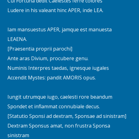
Cui Fortuna dedit Caelestes ferre colores
Ludere in his valeant hinc APER, inde LEA.
Iam mansuestus APER, jamque est manuesta
LEAENA.
[Praesentia proprii parochi]
Ante aras Divium, procubere genu.
Numinis Interpres taedas, ignesque iugales
Accendit Mystes: pandit AMORIS opus.
Iungit utrumque iugo, caelesti rore beandum
Spondet et inflammat connubiale decus.
[Statutio Sponsi ad dextram, Sponsae ad sinistram]
Dextram Sponsus amat, non frustra Sponsa
sinistram