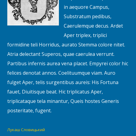
in aequore Campus,
Substratum pedibus,
Caerulemque decus. Ardet
Aper triplex, triplici
formidine teli Horridus, aurato Stemma colore nitet.
Atria delectant Superos, quae caerulea verrunt.
Partibus infernis aurea vena placet. Empyrei color hic
felices denotat annos. Coelituumque viam. Auro
fulget Aper, telis surgentibus aureis: His Fortuna
fauet, Diuitisque beat. Hic triplicatus Aper,
triplicataque tela minantur, Queis hostes Generis
posteritate, fugent.
Лукаш Словицький