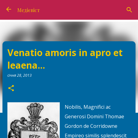
Перейти до основного вмісту
Медієвіст
Venatio amoris in apro et
leaena...
січня 28, 2013
Nobilis, Magnifici ac
Generosi Domini Thomae
Gordon de Corridowne
Empireo similis splendescit