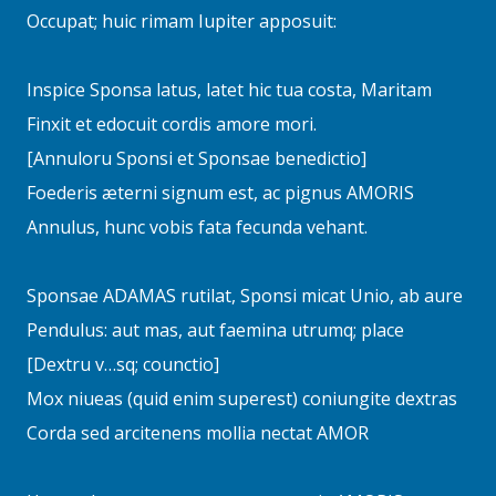
Occupat; huic rimam Iupiter apposuit:
Inspice Sponsa latus, latet hic tua costa, Maritam
Finxit et edocuit cordis amore mori.
[Annuloru Sponsi et Sponsae benedictio]
Foederis æterni signum est, ac pignus AMORIS
Annulus, hunc vobis fata fecunda vehant.
Sponsae ADAMAS rutilat, Sponsi micat Unio, ab aure
Pendulus: aut mas, aut faemina utrumq; place
[Dextru v…sq; counctio]
Mox niueas (quid enim superest) coniungite dextras
Corda sed arcitenens mollia nectat AMOR