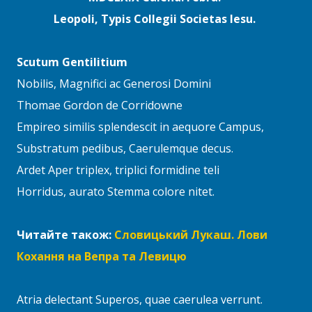
Leopoli, Typis Collegii Societas Iesu.
Scutum Gentilitium
Nobilis, Magnifici ac Generosi Domini
Thomae Gordon de Corridowne
Empireo similis splendescit in aequore Campus,
Substratum pedibus, Caerulemque decus.
Ardet Aper triplex, triplici formidine teli
Horridus, aurato Stemma colore nitet.
Читайте також:
Словицький Лукаш. Лови
Кохання на Вепра та Левицю
Atria delectant Superos, quae caerulea verrunt.