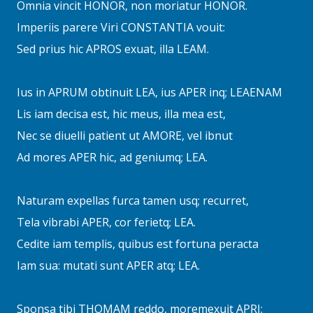
Omnia vincit HONOR, non moriatur HONOR.
Imperiis parere Viri CONSTANTIA vouit:
Sed prius hic APROS exuat, illa LEAM.
Ius in APRUM obtinuit LEA, ius APER inq; LEAENAM
Lis iam decisa est, hic meus, illa mea est,
Nec se diuelli patient ut AMORE, vel ibnut
Ad mores APER hic, ad geniumq; LEA.
Naturam expellas furca tamen usq; recurret,
Tela vibrabi APER, cor ferietq; LEA.
Cedite iam templis, quibus est fortuna peracta
Iam sua: mutati sunt APER atq; LEA.
Sponsa tibi THOMAM reddo, moremexuit APRI: