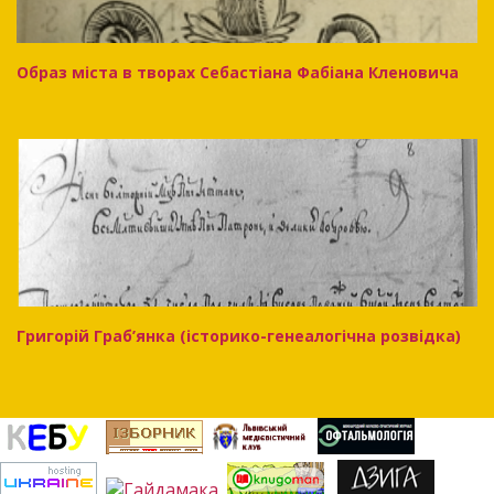
Образ міста в творах Себастіана Фабіана Кленовича
Григорій Граб’янка (історико-генеалогічна розвідка)