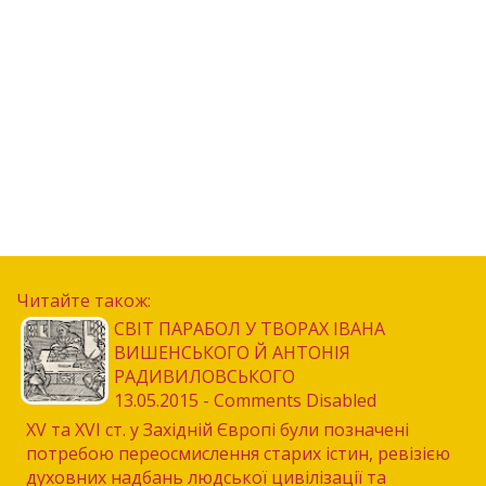
Читайте також:
СВІТ ПАРАБОЛ У ТВОРАХ ІВАНА
ВИШЕНСЬКОГО Й АНТОНІЯ
РАДИВИЛОВСЬКОГО
13.05.2015 - Comments Disabled
XV та XVI ст. у Західній Європі були позначені
потребою переосмислення старих істин, ревізією
духовних надбань людської цивілізації та