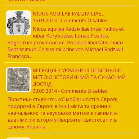
NIDUS AQUILAE RADZIVILIAE...
16.01.2013 - Comments Disabled
Nidus aquilae Radziviliae inter radios et
iubar Korybuteae Lunae Positus.
Regnorum provinciarum, Polonae libertatis omen
Beatissimun. Celsissimi principes Michael Radziwil
Francisca…
МІГРАЦІЯ З УКРАЇНИ ІЗ ОСВІТНЬОЮ
МЕТОЮ: ІСТОРИЧНИЙ ТА СУЧАСНИЙ
ДОСВІД
03.09.2014 - Comments Disabled
Практики студентської мобільності в Європі,
подорожі в Європі в інші міста та країни з
навчальною та науковою метою є такими ж
давніми, як історія університетської освіти в
цілому. Україна,…