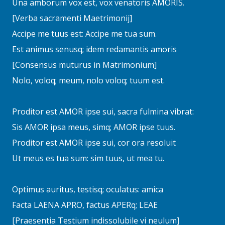
Una amborum vox est, vox venatoris AMORIS.
[Verba sacramenti Maetrimonij]
Accipe me tuus est: Accipe me tua sum.
Est animus senusq; idem redamantis amoris
[Consensus muturus in Matrimonium]
Nolo, voloq; meum, nolo voloq; tuum est.
Proditor est AMOR ipse sui, sacra fulmina vibrat:
Sis AMOR ipsa meus, simq; AMOR ipse tuus.
Proditor est AMOR ipse sui, cor ora resoluit
Ut meus es tua sum: sim tuus, ut mea tu.
Optimus auritus, testisq; oculatus: amica
Facta LAENA APRO, factus APERq; LEAE
[Praesentia Testium indissolubile vi neulum]