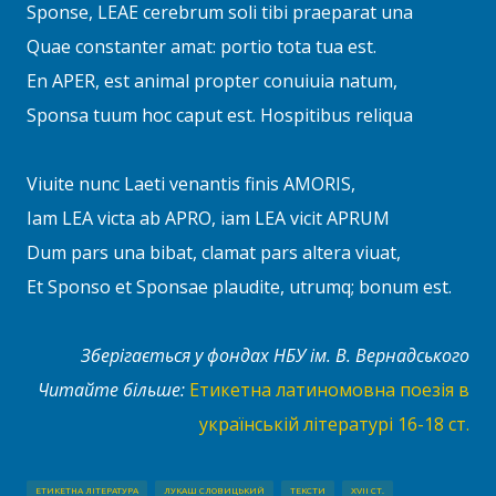
Sponse, LEAE cerebrum soli tibi praeparat una
Quae constanter amat: portio tota tua est.
En APER, est animal propter conuiuia natum,
Sponsa tuum hoc caput est. Hospitibus reliqua
Viuite nunc Laeti venantis finis AMORIS,
Iam LEA victa ab APRO, iam LEA vicit APRUM
Dum pars una bibat, clamat pars altera viuat,
Et Sponso et Sponsae plaudite, utrumq; bonum est.
Зберігається у фондах НБУ ім. В. Вернадського
Читайте більше:
Етикетна латиномовна поезія в
українській літературі 16-18 ст.
ЕТИКЕТНА ЛІТЕРАТУРА
ЛУКАШ СЛОВИЦЬКИЙ
ТЕКСТИ
XVII СТ.