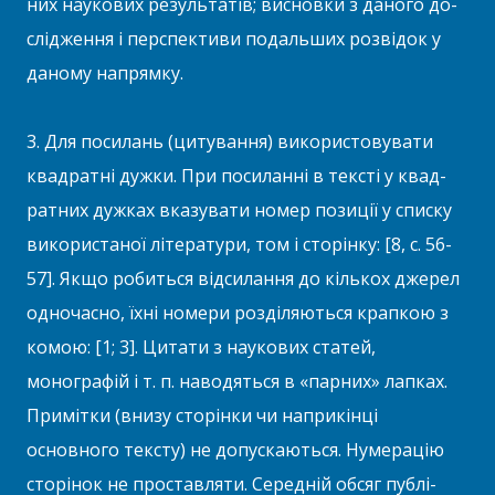
них наукових результатів; висновки з даного до­
слідження і перспективи подальших розвідок у
даному напрямку.
3. Для посилань (цитування) використовувати
квадратні дужки. При посиланні в тексті у квад­
ратних дужках вказувати номер позиції у списку
використаної літератури, том і сторінку: [8, с. 56-
57]. Якщо робиться відсилання до кількох джерел
одночасно, їхні номери розділяються крапкою з
комою: [1; 3]. Цитати з наукових ста­тей,
монографій і т. п. наводяться в «парних» лапках.
Примітки (внизу сторінки чи наприкінці
основного тексту) не допускаються. Нумерацію
сторінок не проставляти. Середній обсяг публі­