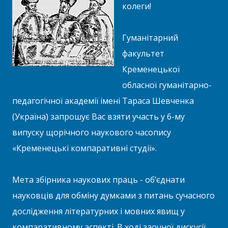
колеги!
Гуманітарний
факультет
Кременецької
обласної гуманітарно-
педагогічної академії імені Тараса Шевченка
(Україна) запрошує Вас взяти участь у 6-му
випуску щорічного наукового часопису
«Кременецькі компаративні студії».
Мета збірника наукових праць - об’єднати
науковців для обміну думками з питань сучасного
дослідження літературних і мовних явищ у
компаративному аспекті. В ході заочної дискусії