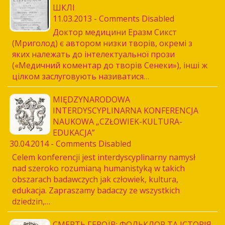
ШКЛІ
11.03.2013 - Comments Disabled
Доктор медицини Еразм Сикст
(Мриголод) є автором низки творів, окремі з
яких належать до інтелектуальної прози
(«Медичний коментар до творів Сенеки»), інші ж
цілком заслуговують називатися…
MIĘDZYNARODOWA
INTERDYSCYPLINARNA KONFERENCJA
NAUKOWA „CZŁOWIEK-KULTURA-
EDUKACJA”
30.04.2014 - Comments Disabled
Celem konferencji jest interdyscyplinarny namysł
nad szeroko rozumianą humanistyką w takich
obszarach badawczych jak człowiek, kultura,
edukacja. Zapraszamy badaczy ze wszystkich
dziedzin,…
СМЕРТЬ ГЕРОЇВ: ФОЛЬКЛОР ТА ІСТОРІЯ