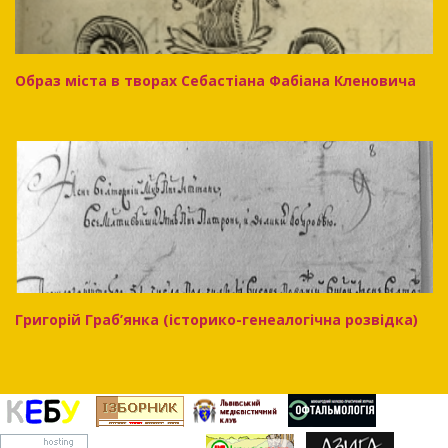
Образ міста в творах Себастіана Фабіана Кленовича
Григорій Граб’янка (історико-генеалогічна розвідка)