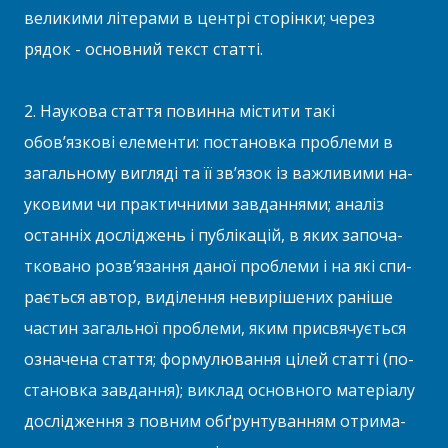
великими літерами в центрі сторінки; через
рядок - основний текст статті.
2. Наукова стаття повинна містити такі
обов’язкові елементи: постановка проблеми в
загальному вигляді та її зв’язок із важливими на­
уковими чи практичними завданнями; аналіз
останніх досліджень і публікацій, в яких започа­
тковано розв’язання даної проблеми і на які спи­
рається автор, виділення невирішених раніше
частин загальної проблеми, яким присвячується
означена стаття; формулювання цілей статті (по­
становка завдання); виклад основного матеріалу
дослідження з повним обґрунтуванням отрима­