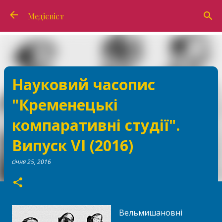
Перейти до основного вмісту
Медієвіст
Науковий часопис
"Кременецькі
компаративні студії".
Випуск VІ (2016)
січня 25, 2016
Вельмишановні