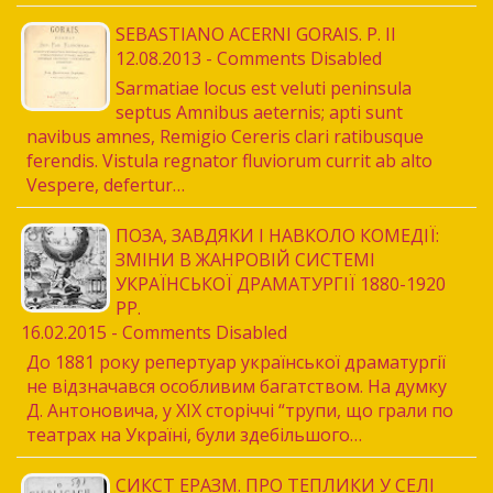
SEBASTIANO ACERNI GORAIS. P. II
12.08.2013 - Comments Disabled
Sarmatiae locus est veluti peninsula
septus Amnibus aeternis; apti sunt
navibus amnes, Remigio Cereris clari ratibusque
ferendis. Vistula regnator fluviorum currit ab alto
Vespere, defertur…
ПОЗА, ЗАВДЯКИ І НАВКОЛО КОМЕДІЇ:
ЗМІНИ В ЖАНРОВІЙ СИСТЕМІ
УКРАЇНСЬКОЇ ДРАМАТУРГІЇ 1880-1920
РР.
16.02.2015 - Comments Disabled
До 1881 року репертуар української драматургії
не відзначався особливим багатством. На думку
Д. Антоновича, у ХІХ сторіччі “трупи, що грали по
театрах на Україні, були здебільшого…
СИКСТ ЕРАЗМ. ПРО ТЕПЛИКИ У СЕЛІ