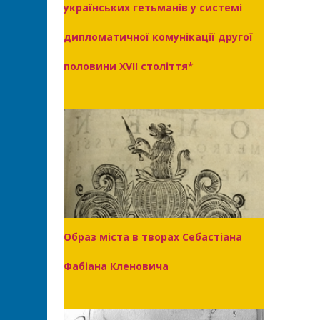
українських гетьманів у системі
дипломатичної комунікації другої
половини XVII століття*
Образ міста в творах Себастіана
Фабіана Кленовича