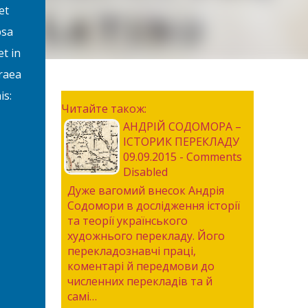
et
psa
et in
raea
is:
Читайте також:
АНДРІЙ СОДОМОРА –
ІСТОРИК ПЕРЕКЛАДУ
09.09.2015 - Comments
Disabled
Дуже вагомий внесок Андрія
Содомори в дослідження історії
та теорії українського
художнього перекладу. Його
перекладознавчі праці,
коментарі й передмови до
численних перекладів та й
самі…