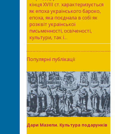
кінця XVIII ст. характеризується
як епоха українського бароко,
епоха, яка поєднала в собі як
розквіт української
письменності, освіченості,
культури, так і…
Популярні публікації
Дари Мазепи. Культура подарунків