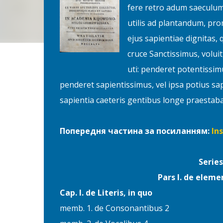
fere retro adum saeculum,
utilis ad plantandum, pro
ejus sapientiae dignitas, 
cruce Sanctissimus, volu
uti: penderet potentissim
penderet sapientissimus, vel ipsa potius sap
sapientia caeteris gentibus longe praestaba
Попередня частина за посиланням:
In
Series
Pars I. de eleme
Cap. I. de Literis, in quo
memb. 1. de Consonantibus 2