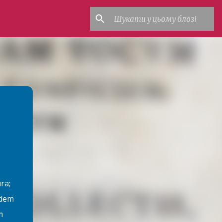
ra;
idem
m