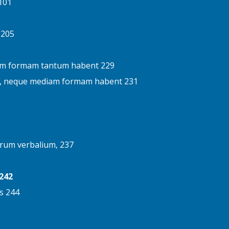
101
 205
vam formam tantum habent 229
m, neque mediam formam habent 231
rum verbalium, 237
 242
s 244