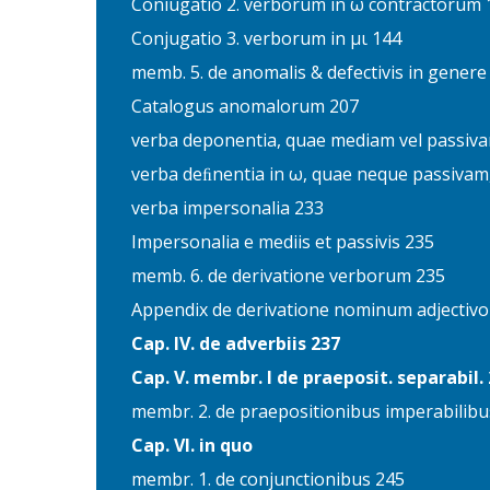
Coniugatio 2. verborum in ω contractorum 
Conjugatio 3. verborum in μι 144
memb. 5. de anomalis & defectivis in genere
Catalogus anomalorum 207
verba deponentia, quae mediam vel passi
verba deﬁnentia in ω, quae neque passiva
verba impersonalia 233
Impersonalia e mediis et passivis 235
memb. 6. de derivatione verborum 235
Appendix de derivatione nominum adjectivo
Cap. IV. de adverbiis 237
Cap. V. membr. I de praeposit. separabil.
membr. 2. de praepositionibus imperabilibu
Cap. VI. in quo
membr. 1. de conjunctionibus 245