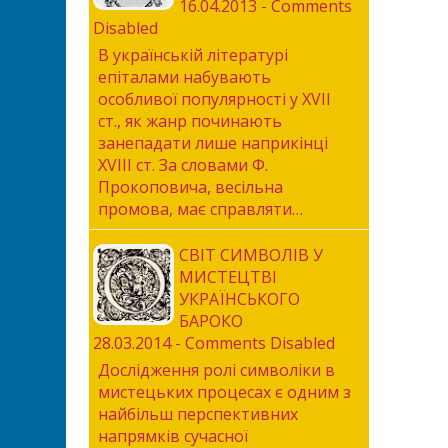
16.04.2013 - Comments
Disabled
В українській літературі
епіталами набувають
особливої популярності у XVII
ст., як жанр починають
занепадати лише наприкінці
XVIIІ ст. За словами Ф.
Прокоповича, весільна
промова, має справляти…
СВІТ СИМВОЛІВ У
МИСТЕЦТВІ
УКРАЇНСЬКОГО
БАРОКО
28.03.2014 - Comments Disabled
Дослідження ролі символіки в
мистецьких процесах є одним з
найбільш перспективних
напрямків сучасної