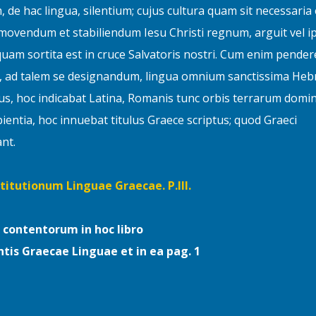
 de hac lingua, silentium; cujus cultura quam sit necessaria 
movendum et stabiliendum Iesu Christi regnum, arguit vel i
quam sortita est in cruce Salvatoris nostri. Cum enim pender
it, ad talem se designandum, lingua omnium sanctissima Heb
us, hoc indicabat Latina, Romanis tunc orbis terrarum domin
ientia, hoc innuebat titulus Graece scriptus; quod Graeci
nt.
stitutionum Linguae Graecae. P.III.
 contentorum in hoc libro
ntis Graecae Linguae et in ea pag. 1