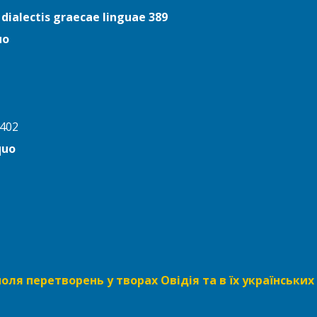
e dialectis graecae linguae 389
uo
 402
quo
ля перетворень у творах Овідія та в їх українських