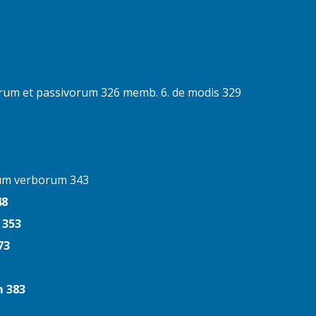
rum et passivorum 326 memb. 6. de modis 329
um verborum 343
48
 353
73
m 383