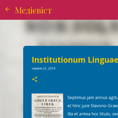
Медієвіст
Institutionum Linguae
червня 23, 2014
Septimus jam annus agitur
et hinc jure Slavono-Gra
illa et antea hoc titulo,