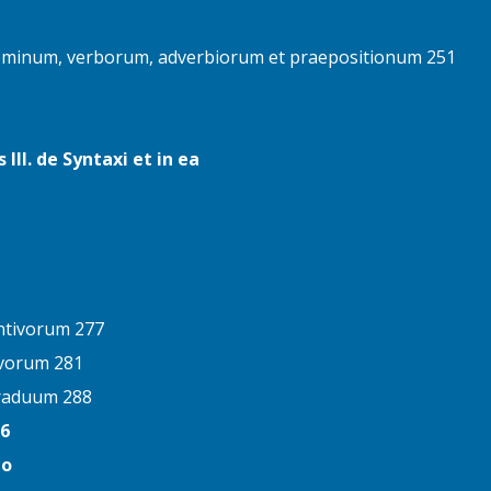
ominum, verborum, adverbiorum et praepositionum 251
s III. de Syntaxi et in ea
ntivorum 277
ivorum 281
graduum 288
96
uo