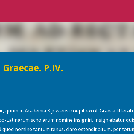
Перейти до основного вмісту
 Graecae. P.IV.
, quum in Academia Kijowiensi coepit excoli Graeca litteratu
eco-Latinarum scholarum nomine insigniri. Insigniebatur qu
 sed quod nomine tantum tenus, clare ostendit altum, per totu