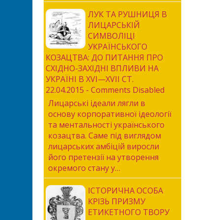
ЛУК ТА РУШНИЦЯ В
ЛИЦАРСЬКІЙ
СИМВОЛІЦІ
УКРАЇНСЬКОГО
КОЗАЦТВА: ДО ПИТАННЯ ПРО
СХІДНО-ЗАХІДНІ ВПЛИВИ НА
УКРАЇНІ В XVI—XVII СТ.
22.04.2015 - Comments Disabled
Лицарські ідеали лягли в
основу корпоративної ідеології
та ментальності українського
козацтва. Саме під виглядом
лицарських амбіцій виросли
його претензії на утворення
окремого стану у…
ІСТОРИЧНА ОСОБА
КРІЗЬ ПРИЗМУ
ЕТИКЕТНОГО ТВОРУ