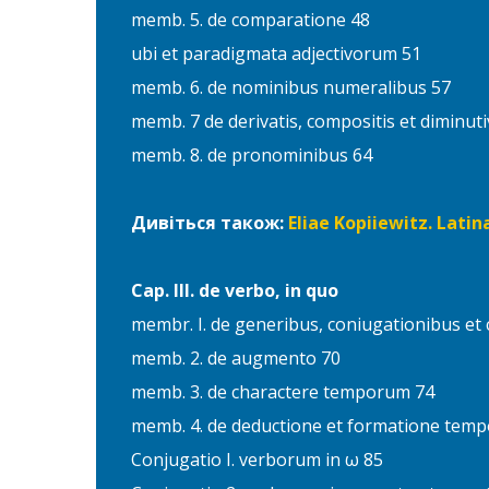
memb. 5. de comparatione 48
ubi et paradigmata adjectivorum 51
memb. 6. de nominibus numeralibus 57
memb. 7 de derivatis, compositis et diminut
memb. 8. de pronominibus 64
Дивіться також:
Eliae Kopiiewitz. Lat
Cap. III. de verbo, in quo
membr. I. de generibus, coniugationibus et
memb. 2. de augmento 70
memb. 3. de charactere temporum 74
memb. 4. de deductione et formatione temp
Conjugatio I. verborum in ω 85