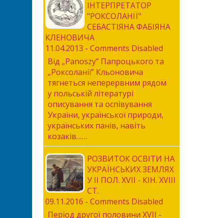
ІНТЕРПРЕТАТОР
"РОКСОЛАНІЇ"
СЕБАСТІЯНА ФАБІЯНА
КЛЕНОВИЧА
11.04.2013 - Comments Disabled
Від „Panoszy” Папроцького та
„Роксоланії” Кльоновича
тягнеться неперервним рядом
у польській літературі
описування та оспівування
України, української природи,
українських панів, навіть
козаків……
РОЗВИТОК ОСВІТИ НА
УКРАЇНСЬКИХ ЗЕМЛЯХ
У II ПОЛ. XVII - КІН. XVIII
СТ.
09.11.2016 - Comments Disabled
Період другої половини XVII -